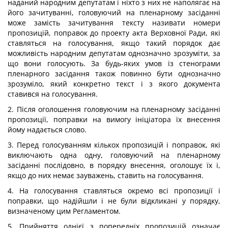
наданий народним депутатам і ніхто з них не наполягає на
його зачитуванні, головуючий на пленарному засіданні
може замість зачитування тексту називати номери
пропозицій, поправок до проекту акта Верховної Ради, які
ставляться на голосування, якщо такий порядок дає
можливість народним депутатам однозначно зрозуміти, за
що вони голосують. За будь-яких умов із стенограми
пленарного засідання також повинно бути однозначно
зрозуміло, який конкретно текст і з якого документа
ставився на голосування.
2. Після оголошення головуючим на пленарному засіданні
пропозиції, поправки на вимогу ініціатора їх внесення
йому надається слово.
3. Перед голосуванням кількох пропозицій і поправок, які
виключають одна одну, головуючий на пленарному
засіданні послідовно, в порядку внесення, оголошує їх і,
якщо до них немає зауважень, ставить на голосування.
4. На голосування ставляться окремо всі пропозиції і
поправки, що надійшли і не були відкликані у порядку,
визначеному цим Регламентом.
5. Прийняття однієї з попередніх пропозицій означає