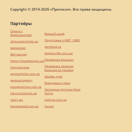
Copyright © 2014-2026 «Протокол». Все права защищены.
Партнёры
Серьги с
Винный шкаф
бриллиантами
Подготовка к НМТ / ВНО
alliancetechnika.ua
pereklad.ua
миралинкс
hospice-life.com.ua/
Веб мастер
Перевозка больных
https://motokosmos.ua/
Перевозка лежачих
Синтезаторы
больных за границу
agrotechnika.com.ua
Шкафы купе
perevod.agency
Брендовые сумки
europeservice.com.ua
Натяжные потолки Nova
mk-translations.ua
Stelya
текст юа
maltina.com.ua
kievperevod.com.ua
Cылки