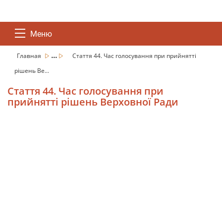
Меню
...
Главная
Стаття 44. Час голосування при прийнятті
рішень Ве...
Стаття 44. Час голосування при
прийнятті рішень Верховної Ради