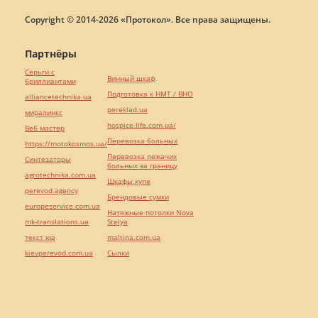
Copyright © 2014-2026 «Протокол». Все права защищены.
Партнёры
Серьги с
Винный шкаф
бриллиантами
Подготовка к НМТ / ВНО
alliancetechnika.ua
pereklad.ua
миралинкс
hospice-life.com.ua/
Веб мастер
Перевозка больных
https://motokosmos.ua/
Перевозка лежачих
Синтезаторы
больных за границу
agrotechnika.com.ua
Шкафы купе
perevod.agency
Брендовые сумки
europeservice.com.ua
Натяжные потолки Nova
mk-translations.ua
Stelya
текст юа
maltina.com.ua
kievperevod.com.ua
Cылки