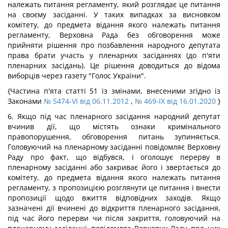
належать питання регламенту, який розглядає це питання
на своєму засіданні. У таких випадках за висновком
комітету, до предмета відання якого належать питання
регламенту, Верховна Рада без обговорення може
прийняти рішення про позбавлення народного депутата
права брати участь у пленарних засіданнях (до п'яти
пленарних засідань). Це рішення доводиться до відома
виборців через газету "Голос України".
{Частина п'ята статті 51 із змінами, внесеними згідно із
Законами
№ 5474-VI від 06.11.2012
,
№ 469-IX від 16.01.2020
}
6. Якщо під час пленарного засідання народний депутат
вчинив дії, що містять ознаки кримінального
правопорушення, обговорення питань зупиняється.
Головуючий на пленарному засіданні повідомляє Верховну
Раду про факт, що відбувся, і оголошує перерву в
пленарному засіданні або закриває його і звертається до
комітету, до предмета відання якого належать питання
регламенту, з пропозицією розглянути це питання і внести
пропозиції щодо вжиття відповідних заходів. Якщо
зазначені дії вчинені до відкриття пленарного засідання,
під час його перерви чи після закриття, головуючий на