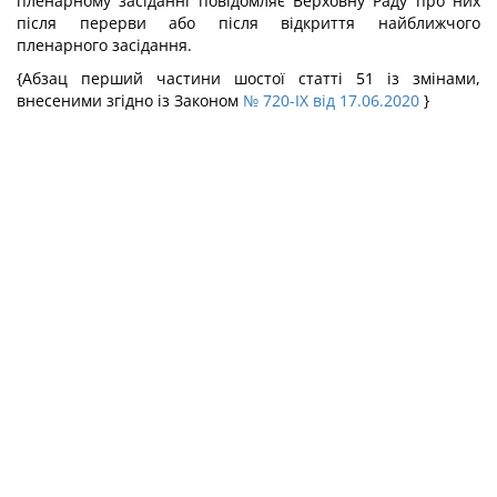
пленарному засіданні повідомляє Верховну Раду про них
після перерви або після відкриття найближчого
пленарного засідання.
{Абзац перший частини шостої статті 51 із змінами,
внесеними згідно із Законом
№ 720-IX від 17.06.2020
}