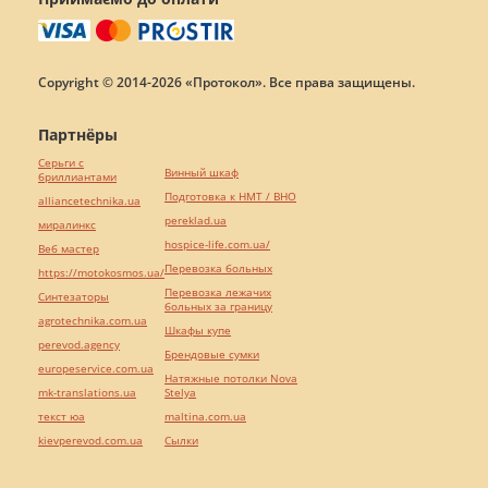
Copyright © 2014-2026 «Протокол». Все права защищены.
Партнёры
Серьги с
Винный шкаф
бриллиантами
Подготовка к НМТ / ВНО
alliancetechnika.ua
pereklad.ua
миралинкс
hospice-life.com.ua/
Веб мастер
Перевозка больных
https://motokosmos.ua/
Перевозка лежачих
Синтезаторы
больных за границу
agrotechnika.com.ua
Шкафы купе
perevod.agency
Брендовые сумки
europeservice.com.ua
Натяжные потолки Nova
mk-translations.ua
Stelya
текст юа
maltina.com.ua
kievperevod.com.ua
Cылки