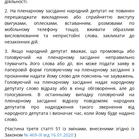
діяльності.
2. На пленарному засіданні народний депутат не повинен
перешкоджати викладенню або сприйняттю виступу
(вигуками, оплесками, вставанням, розмовами по
мобільному телефону тощо), вживати образливі
висловлювання та непристойні слова, закликати до
незаконних дій.
3. Якщо народний депутат вважає, що промовець або
головуючий на пленарному засіданні неправильно
тлумачить його слова або дії, він може подати заяву в
паперовій формі головуючому на пленарному засіданні з
проханням надати йому слово для пояснень чи зауважень.
Головуючий на пленарному засіданні надає народному
депутату слово відразу або в кінці обговорення, але до
голосування. В останньому випадку головуючий на
пленарному засіданні відразу повідомляє народних
депутатів про надходження такого звернення від
народного депутата і визначає час, коли йому буде надано
слово.
{Частина третя статті 51 із змінами, внесеними згідно із
Законом
№ 469-IX від 16.01.2020
}