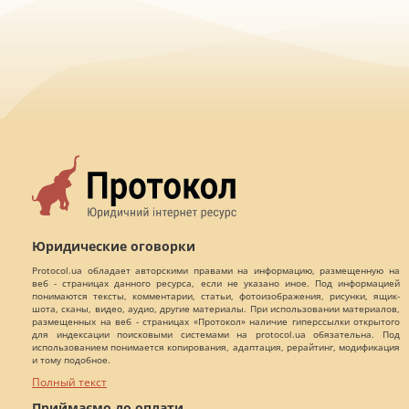
Юридические оговорки
Protocol.ua обладает авторскими правами на информацию, размещенную на
веб - страницах данного ресурса, если не указано иное. Под информацией
понимаются тексты, комментарии, статьи, фотоизображения, рисунки, ящик-
шота, сканы, видео, аудио, другие материалы. При использовании материалов,
размещенных на веб - страницах «Протокол» наличие гиперссылки открытого
для индексации поисковыми системами на protocol.ua обязательна. Под
использованием понимается копирования, адаптация, рерайтинг, модификация
и тому подобное.
Полный текст
Приймаємо до оплати