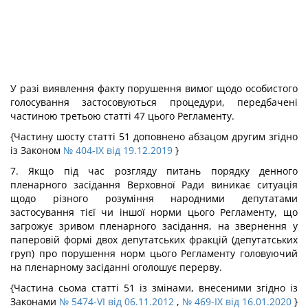
У разі виявлення факту порушення вимог щодо особистого
голосування застосовуються процедури, передбачені
частиною третьою статті 47 цього Регламенту.
{Частину шосту статті 51 доповнено абзацом другим згідно
із Законом
№ 404-IX від 19.12.2019
}
7. Якщо під час розгляду питань порядку денного
пленарного засідання Верховної Ради виникає ситуація
щодо різного розуміння народними депутатами
застосування тієї чи іншої норми цього Регламенту, що
загрожує зривом пленарного засідання, на звернення у
паперовій формі двох депутатських фракцій (депутатських
груп) про порушення норм цього Регламенту головуючий
на пленарному засіданні оголошує перерву.
{Частина сьома статті 51 із змінами, внесеними згідно із
Законами
№ 5474-VI від 06.11.2012
,
№ 469-IX від 16.01.2020
}