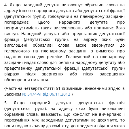
4. Якщо народний депутат виголошує образливі слова на
адресу іншого народного депутата або депутатської фракції
(депутатської групи), головуючий на пленарному засіданні
попереджає цього народного депутата про
неприпустимість таких висловлювань або припиняє його
виступ. Народний депутат або представник депутатської
фракції (депутатської групи), на адресу яких були
виголошені образливі слова, може звернутися до
головуючого на пленарному засіданні з вимогою про
надання слова для репліки. Головуючий на пленарному
засіданні надає слово для репліки народному депутату або
представнику депутатської фракції (депутатської групи)
відразу після звернення або після завершення
обговорення питання.
{Частина четверта статті 51 із змінами, внесеними згідно із
Законом
№ 5474-VI від 06.11.2012
}
5. Якщо народний депутат, депутатська фракція
(депутатська група), на адресу яких були виголошені
образливі слова, вважають, що конфлікт не вичерпано і
порозуміння між народними депутатами не досягнуто, то
вони подають заяву до комітету, до предмета відання якого