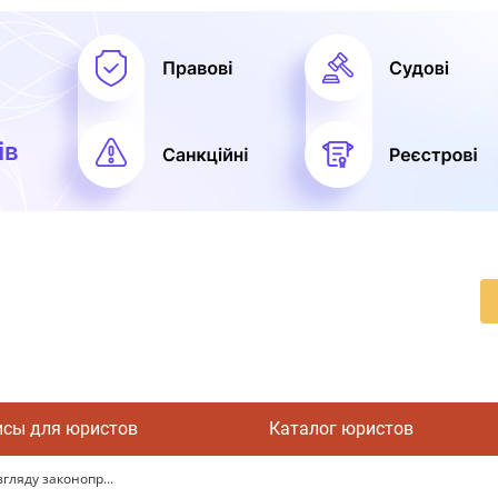
исы для юристов
Каталог юристов
гляду законопр...