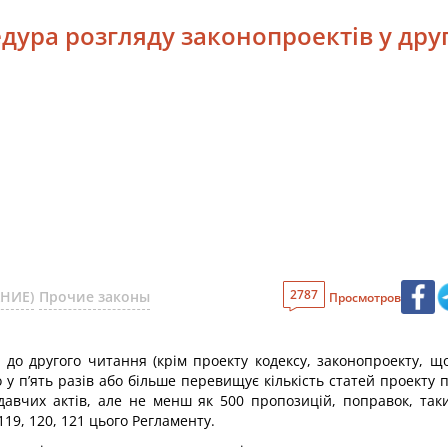
едура розгляду законопроектів у дру
2787
АНИЕ)
Прочие законы
Просмотров
я до другого читання (крім проекту кодексу, законопроекту,
 у п’ять разів або більше перевищує кількість статей проекту 
давчих актів, але не менш як 500 пропозицій, поправок, так
19, 120, 121 цього Регламенту.