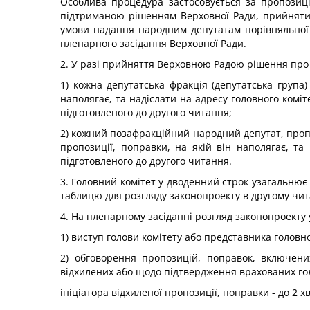
Особлива процедура застосовується за пропозиц
підтриманою рішенням Верховної Ради, прийнятим 
умови надання народним депутатам порівняльної т
пленарного засідання Верховної Ради.
2. У разі прийняття Верховною Радою рішення про 
1) кожна депутатська фракція (депутатська група
наполягає, та надіслати на адресу головного коміт
підготовленого до другого читання;
2) кожний позафракційний народний депутат, пропо
пропозиції, поправки, на якій він наполягає, та
підготовленого до другого читання.
3. Головний комітет у дводенний строк узагальнює 
таблицю для розгляду законопроекту в другому чита
4. На пленарному засіданні розгляд законопроекту
1) виступ голови комітету або представника головно
2) обговорення пропозицій, поправок, включени
відхилених або щодо підтвердження врахованих го
ініціатора відхиленої пропозиції, поправки - до 2 х