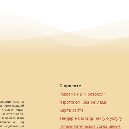
О проекте
Реклама на "Протокол"
"Протокол" без реклами!
 размещенную на
Под информацией
Карта сайта
 рисунки, ящик-
ании материалов,
Тендер на юридическую услугу
сылки открытого
язательна. Под
Пользовательское соглашение
нг, модификация