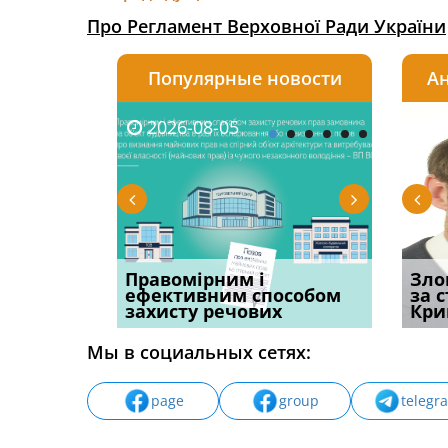
Про Регламент Верховної Ради України
Популярные новости
Ан
2026-08-05
2026-08-03
2026-
20
овації: 7
Правомірним і
Водії можуть отримати
Суд ош
Зло
н, які
ефективним способом
компенсацію за
команд
за 
захисту речових
незаконні дії
частин
Кри
Мы в социальных сетях:
page
group
telegr