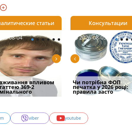
алитические статьи
Консультации
08-05
26-08-04
2026-07-23
2026-08-05
2026-08-04
2026-08-05
2026-07-30
трафував
вживання впливом
Скорочення під час
Чоловік помер, але
Переоформлення
Чи потрібна ФОП
При зарахуванні в
ира військової
статтею 369-2
воєнного стану: як діяти
позика залишилася: як
відстрочки за іншою
печатка у 2026 році:
покарання днів
и за ігн
мінального
робото
фраза «на
підставою: нов
правила засто
тримання пі
am
viber
youtube