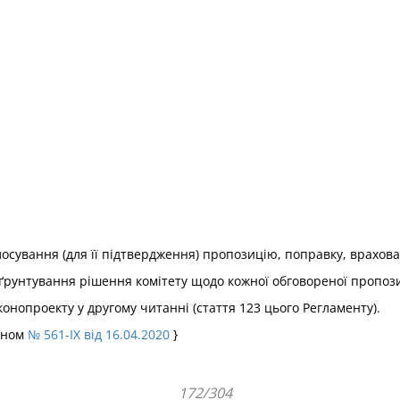
осування (для її підтвердження) пропозицію, поправку, врахова
ґрунтування рішення комітету щодо кожної обговореної пропозиц
онопроекту у другому читанні (стаття 123 цього Регламенту).
коном
№ 561-IX від 16.04.2020
}
172/304