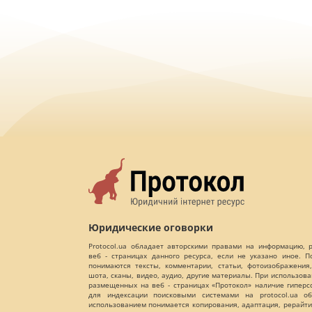
Юридические оговорки
Protocol.ua обладает авторскими правами на информацию,
веб - страницах данного ресурса, если не указано иное. 
понимаются тексты, комментарии, статьи, фотоизображения,
шота, сканы, видео, аудио, другие материалы. При использов
размещенных на веб - страницах «Протокол» наличие гиперс
для индексации поисковыми системами на protocol.ua об
использованием понимается копирования, адаптация, рерайти