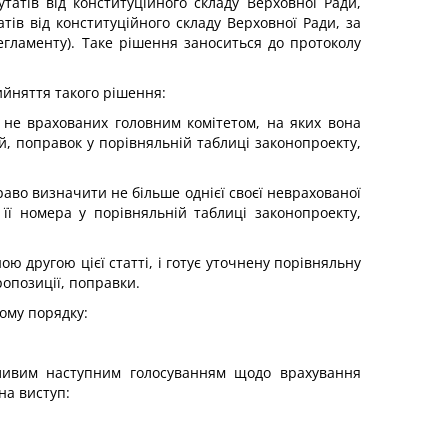
тів від конституційного складу Верховної Ради,
ів від конституційного складу Верховної Ради, за
егламенту). Таке рішення заноситься до протоколу
ийняття такого рішення:
, не врахованих головним комітетом, на яких вона
ій, поправок у порівняльній таблиці законопроекту,
аво визначити не більше однієї своєї неврахованої
 її номера у порівняльній таблиці законопроекту,
ю другою цієї статті, і готує уточнену порівняльну
ропозиції, поправки.
ому порядку:
ожливим наступним голосуванням щодо врахування
на виступ: