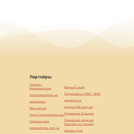
Партнёры
Серьги с
Винный шкаф
бриллиантами
Подготовка к НМТ / ВНО
alliancetechnika.ua
pereklad.ua
миралинкс
hospice-life.com.ua/
Веб мастер
Перевозка больных
https://motokosmos.ua/
Перевозка лежачих
Синтезаторы
больных за границу
agrotechnika.com.ua
Шкафы купе