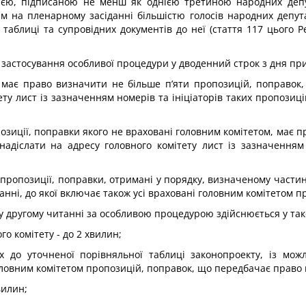
ією, підписаною не менш як однією третиною народних депута
на пленарному засіданні більшістю голосів народних депутат
аблиці та супровідних документів до неї (стаття 117 цього Р
застосування особливої процедури у дводенний строк з дня пр
) має право визначити не більше п’яти пропозицій, поправок
ету лист із зазначенням номерів та ініціаторів таких пропозиц
зиції, поправки якого не враховані головним комітетом, має пр
 надіслати на адресу головного комітету лист із зазначенням
пропозиції, поправки, отримані у порядку, визначеному частино
нні, до якої включає також усі враховані головним комітетом п
 у другому читанні за особливою процедурою здійснюється у так
го комітету - до 2 хвилин;
х до уточненої порівняльної таблиці законопроекту, із м
ловним комітетом пропозицій, поправок, що передбачає право 
вилин;