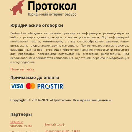
Юридические оговорки
Protocol.ua обладает авторскими правами на информацию, размещенную на
веб - страницах данного ресурса, если не указано иное. Под информацией
понимаются тексты, комментарии, статьи, фотоизображения, рисунки, ящик-
шота, сканы, видео, аудио, другие материалы. При использовании материалов,
размещенных на веб - страницах «Протокол» наличие гиперссылки открытого
для индексации поисковыми системами на protocol.ua обязательна. Под
использованием понимается копирования, адаптация, рерайтинг, модификация
и тому подобное.
Полный текст
Приймаємо до оплати
Copyright © 2014-2026 «Протокол». Все права защищены.
Партнёры
Серьги с
Винный шкаф
бриллиантами
Подготовка к НМТ / ВНО