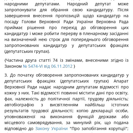
народними депутатами. Народний депутат може
запропонувати для обрання свою кандидатуру. Після
завершення внесення пропозицій щодо кандидатур на
посаду Голови Верховної Ради України Верховна Рада
приймає рішення про перехід до обговорення цих
кандидатур і може робити перерву в пленарному засіданні
на визначений нею строк для попереднього обговорення
запропонованих кандидатур у депутатських фракціях
(депутатських групах).
{Частина друга статті 74 із змінами, внесеними згідно із
Законом
№ 5474-VI від 06.11.2012
}
3. До початку обговорення запропонованих кандидатур у
депутатських фракціях (депутатських групах) Апарат
Верховної Ради надає народним депутатам відомості про
кожну з них. Такі відомості повинні містити дані про освіту,
фах, належність до політичної партії, трудову діяльність;
автобіографію з висвітленням найбільш істотних
результатів трудової діяльності; копію декларації особи,
уповноваженої на виконання функцій держави або
місцевого самоврядування, за минулий рік, що подана
відповідно до
Закону України
"Про запобігання корупції";