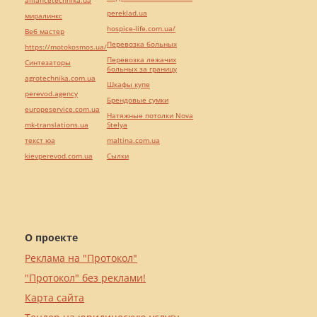
alliancetechnika.ua
pereklad.ua
миралинкс
hospice-life.com.ua/
Веб мастер
Перевозка больных
https://motokosmos.ua/
Перевозка лежачих
Синтезаторы
больных за границу
agrotechnika.com.ua
Шкафы купе
perevod.agency
Брендовые сумки
europeservice.com.ua
Натяжные потолки Nova
mk-translations.ua
Stelya
текст юа
maltina.com.ua
kievperevod.com.ua
Cылки
О проекте
Реклама на "Протокол"
"Протокол" без реклами!
Карта сайта