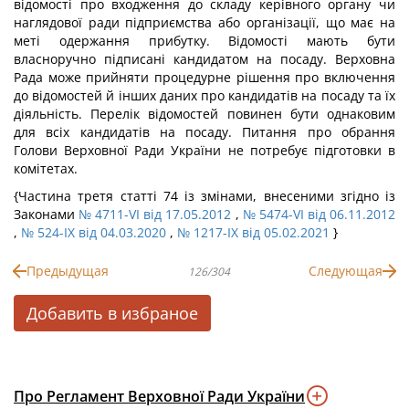
відомості про входження до складу керівного органу чи
наглядової ради підприємства або організації, що має на
меті одержання прибутку. Відомості мають бути
власноручно підписані кандидатом на посаду. Верховна
Рада може прийняти процедурне рішення про включення
до відомостей й інших даних про кандидатів на посаду та їх
діяльність. Перелік відомостей повинен бути однаковим
для всіх кандидатів на посаду. Питання про обрання
Голови Верховної Ради України не потребує підготовки в
комітетах.
{Частина третя статті 74 із змінами, внесеними згідно із
Законами
№ 4711-VI від 17.05.2012
,
№ 5474-VI від 06.11.2012
,
№ 524-IX від 04.03.2020
,
№ 1217-IX від 05.02.2021
}
Предыдущая
Следующая
126/304
Добавить в избраное
Про Регламент Верховної Ради України