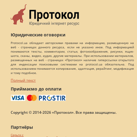
Юридические оговорки
Protocol.ua обладает авторскими правами на информацию, размещенную на
веб - страницах данного ресурса, если не указано иное. Под информацией
понимаются тексты, комментарии, статьи, фотоизображения, рисунки, ящик-
шота, сканы, видео, аудио, другие материалы. При использовании материалов,
размещенных на веб - страницах «Протокол» наличие гиперссылки открытого
для индексации поисковыми системами на protocol.ua обязательна. Под
использованием понимается копирования, адаптация, рерайтинг, модификация
и тому подобное.
Полный текст
Приймаємо до оплати
Copyright © 2014-2026 «Протокол». Все права защищены.
Партнёры
Серьги с