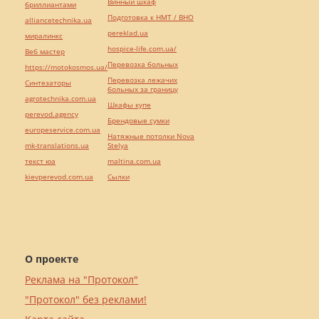
Винный шкаф
бриллиантами
Подготовка к НМТ / ВНО
alliancetechnika.ua
pereklad.ua
миралинкс
hospice-life.com.ua/
Веб мастер
Перевозка больных
https://motokosmos.ua/
Перевозка лежачих
Синтезаторы
больных за границу
agrotechnika.com.ua
Шкафы купе
perevod.agency
Брендовые сумки
europeservice.com.ua
Натяжные потолки Nova
mk-translations.ua
Stelya
текст юа
maltina.com.ua
kievperevod.com.ua
Cылки
О проекте
Реклама на "Протокол"
"Протокол" без реклами!