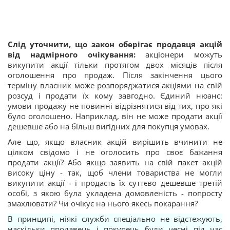
Слід уточнити, що закон оберігає продавця акцій
від надмірного очікування:
акціонери можуть
викупити акції тільки протягом двох місяців після
оголошення про продаж. Після закінчення цього
терміну власник може розпоряджатися акціями на свій
розсуд і продати їх кому завгодно. Єдиний нюанс:
умови продажу не повинні відрізнятися від тих, про які
було оголошено. Наприклад, він не може продати акції
дешевше або на більш вигідних для покупця умовах.
Але що, якщо власник акцій вирішить вчинити не
цілком свідомо і не оголосить про своє бажання
продати акції? Або якщо заявить на свій пакет акцій
високу ціну - так, щоб члени товариства не могли
викупити акції - і продасть їх суттєво дешевше третій
особі, з якою була укладена домовленість - попросту
змахлювати? Чи очікує на нього якесь покарання?
В принципі, ніякі служби спеціально не відстежують,
наскільки продавець і покупець були чесні під час