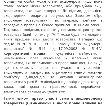
юридична особа може стати акціонером якщо вона
стала: засновником товариства, або придбала акції
товариства, яке вже створене. Як відомо, діяльність
акціонерних товариств регулюється Законом «Про
акціонерні товариства» - всі операції, пов'язані з
передачею права на бізнес прописані в цьому законі.
Так, загальновідомо, що стати учасником акцвонерного
товарисва (далі по тексту -"АТ") може будь-яка людина,
який придбав акції цього товариства. Нагадаю, що
згідно із п. 8 ч. 1 ст. 2 Закону "Про акціонерні
товариства" № 514 від 17.09.2008 № 514-VI
корпоративні права
– сукупність майнових і
немайнових прав акціонера – власника акцій
товариства, які випливають з права власності на акції,
що включають право на участь в управлінні
акціонерного товариства, отримання певної частини
прибутку дивідендів та активів акціонерного
товариства у разі його ліквідації відповідно до закону, а
також інші права та правомочності, передбачені
законом і статутними документами.
Таким чином,
право участі саме в акціонерному
товаристві (і виникаючі з нього право впливу на