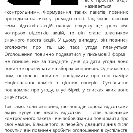
всіх простих акцій
називається
«контрольним». Формування таких пакетів повинно
проходити на очах у громадськості.
Так, якщо власник
семи відсотків акцій планує покупку ще трьох або
чотирьох відсотків акцій, то він стане власником
значного пакета акцій. У цьому випадку, він повинен
оголосити про те, що така угода планується.
Оголошення повинно подаватися у письмовій формі і
не пізніше, ніж за тридцять днів до дати угоди воно
повинне прозвучати на зборах акціонерів. Одночасно з
цим, покупець повинен повідомити про свої наміри
Національної комісії з цінних паперів. Суспільство
повідомляє про угоду, в усі біржі, у списках яких воно
значиться.
Так само, коли акціонер, що володіє сорока відсотками
акцій купує ще десять відсотків - і стає власником
контрольного пакета - він зобов'язаний повідомити про
свої наміри. Більше того, в перебігу двадцяти днів після
покупки він повинен зробити оголошення в суспільстві