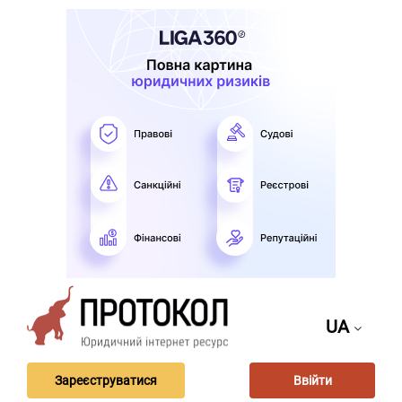
UA
Зареєструватися
Ввійти