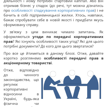
діяльності і йому потрібен стартовий капітал. Або він
отримав бізнес у спадок (до речі, тут можна дізнатись
про
особливості спадкування корпоративних прав
) і не
бачить в собі підприємницької жилки. Хтось, навпаки,
бажає спробувати себе в новій якості і придбати якусь
сформовану справу.
У зв'язку з цим виникає чимало запитань. Як
оформляються
угоди по передачі корпоративних
прав
? Які існують особливості таких угод? Які для цього
потрібні документи? До кого для цього звертатися?
Про все це йтиметься в даному блозі. Отже, давайте
коротко розглянемо
особливості передачі прав в
акціонерному товаристві
.
Отже, відповідно
до чинного
законодавства, що
регулює
корпоративні
відносини в
Україні, будь-яка
фізична чи