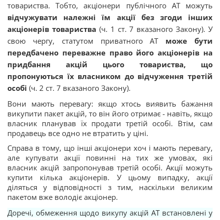
товариства. Тобто, а
кціонери публічного АТ можуть
відчужувати належні їм акції без згоди інших
акціонерів товариства
(ч. 1 ст. 7 вказаного Закону). У
свою чергу, с
татутом приватного АТ
може бути
передбачено переважне право його акціонерів на
придбання акцій цього товариства, що
пропонуються їх власником до відчуження третій
особі
(ч. 2 ст. 7 вказаного Закону).
Вони мають перевагу: якщо хтось виявить бажання
викупити пакет акцій, то він його отримає - навіть, якщо
власник планував їх продати третій особі. Втім, сам
продавець все одно не втратить у ціні.
Справа в тому, що інші акціонери хоч і мають перевагу,
але купувати акції повинні на тих же умовах, які
власник акцій запропонував третій особі. Акції можуть
купити кілька акціонерів. У цьому випадку, акції
діляться у відповідності з тим, наскільки великим
пакетом вже володіє акціонер.
Доречі,
обмеження щодо викупу акцій АТ встановлені у