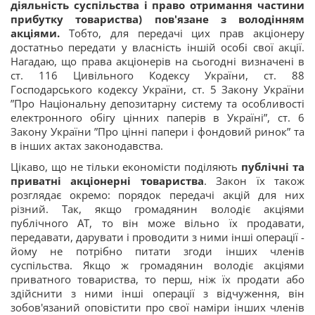
діяльність суспільства і право отримання частини
прибутку товариства) пов'язане з володінням
акціями.
Тобто, для передачі цих прав акціонеру
достатньо передати у власність іншій особі свої акції.
Нагадаю, що права акціонерів на сьогодні визначені в
ст. 116 Цивільного Кодексу України, ст. 88
Господарського кодексу України, ст. 5 Закону України
”Про Національну депозитарну систему та особливості
електронного обігу цінних паперів в Україні”, ст. 6
Закону України ”Про цінні папери і фондовий ринок” та
в інших актах законодавства.
Цікаво, що не тільки економісти поділяють
публічні та
приватні акціонерні товариства
. Закон їх також
розглядає окремо: порядок передачі акцій для них
різний. Так, якщо громадянин володіє акціями
публічного АТ, то він може вільно їх продавати,
передавати, дарувати і проводити з ними інші операції -
йому не потрібно питати згоди інших членів
суспільства. Якщо ж громадянин володіє акціями
приватного товариства, то перш, ніж їх продати або
здійснити з ними інші операції з відчуження, він
зобов'язаний оповістити про свої наміри інших членів