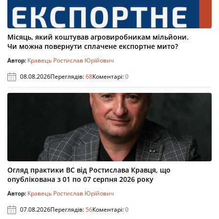
Місяць, який коштував агровиробникам мільйони.
Чи можна повернути сплачене експортне мито?
Автор:
Кравець Ростислав Юрійович
08.08.2026
Переглядів:
68
Коментарі:
0
Огляд практики ВС від Ростислава Кравця, що
опублікована з 01 по 07 серпня 2026 року
Автор:
Кравець Ростислав Юрійович
07.08.2026
Переглядів:
56
Коментарі:
0