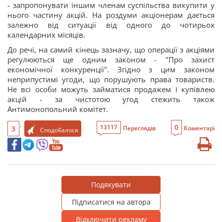
- запропонувати іншим членам суспільства викупити у
нього частину акцій. На роздуми акціонерам дається
залежно від ситуації від одного до чотирьох
календарних місяців.
До речі, на самий кінець зазначу, що операції з акціями
регулюються ще одним законом - "Про захист
економічної конкуренції". Згідно з цим законом
неприпустимі угоди, що порушують права товариств.
Не всі особи можуть займатися продажем і купівлею
акцій - за чистотою угод стежить також
Антимонопольний комітет.
0
13117
3
Переглядів
Коментарі
Сподобалося
Подякувати
Підписатися на автора
Відключити рекламу