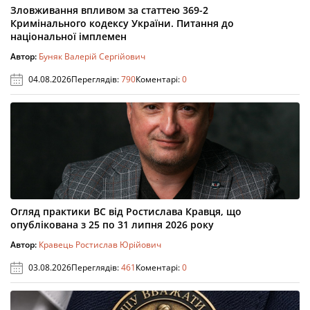
Зловживання впливом за статтею 369-2
Кримінального кодексу України. Питання до
національної імплемен
Автор:
Буняк Валерій Сергійович
04.08.2026
Переглядів:
790
Коментарі:
0
Огляд практики ВС від Ростислава Кравця, що
опублікована з 25 по 31 липня 2026 року
Автор:
Кравець Ростислав Юрійович
03.08.2026
Переглядів:
461
Коментарі:
0