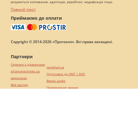
розуміється копіювання, адаптація, рерайтинг, модифікація тощо.
Повний текст
Приймаємо до оплати
Copyright © 2014-2026 «Протокол». Всі права захищені.
Партнери
Сережки з діамантами
pereklad.ua
alliancetechnika.ua
Підготовка до НМТ / ЗНО
миралинкс
Винна шафа
Веб мастер
Перевезення хворих
https://motokosmos.ua/
hospice-life.com.ua/
Синтезатори
mk-translations.ua
perevod.agency
maltina.com.ua
agrotechnika.com.ua
Шафи купе
europeservice.com.ua
Брендові сумки
текст юа
Натяжні стелі Nova Stelya
Посилання
Перевезення хворих за