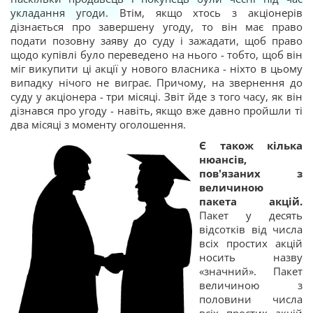
укладання угоди.
Втім, якщо хтось з акціонерів
дізнається про завершену угоду, то він має право
подати позовну заяву до суду і зажадати, щоб право
щодо купівлі було переведено на нього - тобто, щоб він
міг викупити ці акції у нового власника - ніхто в цьому
випадку нічого не виграє. Причому, на звернення до
суду у акціонера - три місяці. Звіт йде з того часу, як він
дізнався про угоду - навіть, якщо вже давно пройшли ті
два місяці з моменту оголошення.
Є також кілька
нюансів,
пов'язаних з
величиною
пакета акцій.
Пакет у десять
відсотків від числа
всіх простих акцій
носить назву
«значний». Пакет
величиною з
половини числа