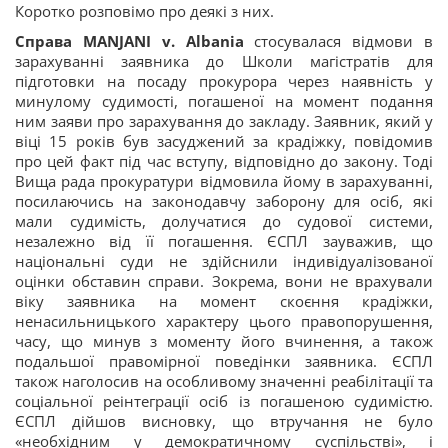
Коротко розповімо про деякі з них.
Справа MANJANI v. Albania
стосувалася відмови в
зарахуванні заявника до Школи магістратів для
підготовки на посаду прокурора через наявність у
минулому судимості, погашеної на момент подання
ним заяви про зарахування до закладу. Заявник, який у
віці 15 років був засуджений за крадіжку, повідомив
про цей факт під час вступу, відповідно до закону. Тоді
Вища рада прокуратури відмовила йому в зарахуванні,
посилаючись на законодавчу заборону для осіб, які
мали судимість, долучатися до судової системи,
незалежно від її погашення. ЄСПЛ зауважив, що
національні суди не здійснили індивідуалізованої
оцінки обставин справи. Зокрема, вони не врахували
віку заявника на момент скоєння крадіжки,
ненасильницького характеру цього правопорушення,
часу, що минув з моменту його вчинення, а також
подальшої правомірної поведінки заявника. ЄСПЛ
також наголосив на особливому значенні реабілітації та
соціальної реінтеграції осіб із погашеною судимістю.
ЄСПЛ дійшов висновку, що втручання не було
«необхідним у демократичному суспільстві», і