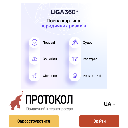
UA
Зареєструватися
Ввійти