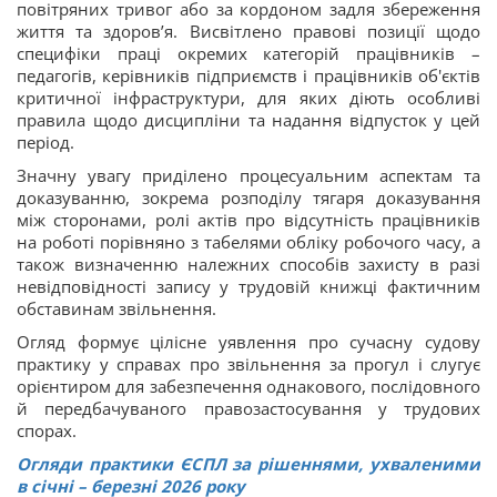
повітряних тривог або за кордоном задля збереження
життя та здоров’я. Висвітлено правові позиції щодо
специфіки праці окремих категорій працівників –
педагогів, керівників підприємств і працівників об'єктів
критичної інфраструктури, для яких діють особливі
правила щодо дисципліни та надання відпусток у цей
період.
Значну увагу приділено процесуальним аспектам та
доказуванню, зокрема розподілу тягаря доказування
між сторонами, ролі актів про відсутність працівників
на роботі порівняно з табелями обліку робочого часу, а
також визначенню належних способів захисту в разі
невідповідності запису у трудовій книжці фактичним
обставинам звільнення.
Огляд формує цілісне уявлення про сучасну судову
практику у справах про звільнення за прогул і слугує
орієнтиром для забезпечення однакового, послідовного
й передбачуваного правозастосування у трудових
спорах.
Огляди практики ЄСПЛ за рішеннями, ухваленими
в січні – березні 2026 року