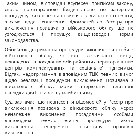
Таким чином, відповідач всупереч приписам закону,
своєю протиправною бездіяльністю не завершив
процедуру виключення позивача з військового обліку,
а саме щодо невнесення відомостей до Реєстру про
виключення позивача з військового обліку що не
узгоджується і порушує вищенаведені норми
законодавства.
Обов'язок дотримання процедури виключення особи з
військового обліку, як вже зазначалось вище,
покладено на посадових осіб районних територіальних
центрів комплектування та соціальної підтримки.
Відтак, недотримання відповідним ТЦК певних вимог
щодо реалізації процедури виключення Позивача з
військового обліку, може створювати негативні
наслідки для Позивача у майбутньому.
Суд зазначає, що невнесення відомостей у Реєстр про
виключення позивача з військового обліку через
неналежне виконання посадовими особами
відповідача певних етапів процедури такого
виключення суперечить принципу правової
визначеності.