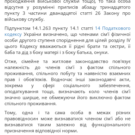
проходження військової служби тощо), то така особа
відсутня у розумінні приписів абзацу тринадцятого
пункту 3 частини дванадцятої статті 26 Закону про
військову службу.
Підпунктом 14.1.263 пункту 14.1 статті
14
Податкового
кодексу
України визначено, що членами сім'ї фізичної
особи другого ступеня споріднення для цілей розділу IV
цього Кодексу вважаються її рідні брати та сестри, її
баба та дід з боку матері і з боку батька, онуки.
Отже, сімейне та житлове законодавство пов'язує
належність до членів сім'ї з фактом спільного
проживання, спільного побуту та наявністю взаємних
прав і обов'язків. Водночас інші законодавчі акти,
зокрема у сфері соціального забезпечення,
оподаткування тощо, визначають коло членів сім'ї
значно ширше, не обмежуючи його виключно фактом
спільного проживання.
Тому, одна і та сама особа в межах різних
правовідносин може визнаватися членом сім'ї або не
визнаватися таким залежно від функціонального
призначення відповідної норми.