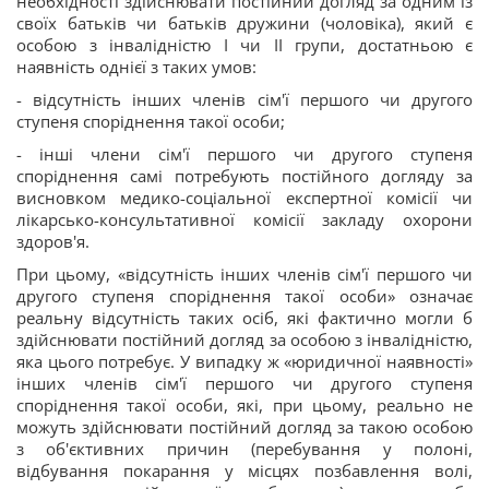
необхідності здійснювати постійний догляд за одним із
своїх батьків чи батьків дружини (чоловіка), який є
особою з інвалідністю I чи II групи, достатньою є
наявність однієї з таких умов:
- відсутність інших членів сім'ї першого чи другого
ступеня споріднення такої особи;
- інші члени сім'ї першого чи другого ступеня
споріднення самі потребують постійного догляду за
висновком медико-соціальної експертної комісії чи
лікарсько-консультативної комісії закладу охорони
здоров'я.
При цьому, «відсутність інших членів сім'ї першого чи
другого ступеня споріднення такої особи» означає
реальну відсутність таких осіб, які фактично могли б
здійснювати постійний догляд за особою з інвалідністю,
яка цього потребує. У випадку ж «юридичної наявності»
інших членів сім'ї першого чи другого ступеня
споріднення такої особи, які, при цьому, реально не
можуть здійснювати постійний догляд за такою особою
з об'єктивних причин (перебування у полоні,
відбування покарання у місцях позбавлення волі,