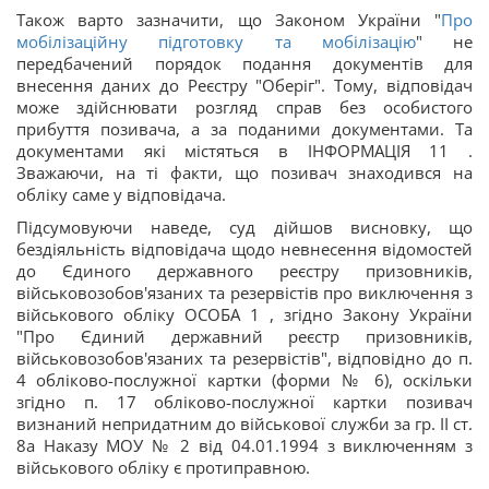
Також варто зазначити, що Законом України "
Про
мобілізаційну підготовку та мобілізацію
" не
передбачений порядок подання документів для
внесення даних до Реєстру "Оберіг". Тому, відповідач
може здійснювати розгляд справ без особистого
прибуття позивача, а за поданими документами. Та
документами які містяться в ІНФОРМАЦІЯ 11 .
Зважаючи, на ті факти, що позивач знаходився на
обліку саме у відповідача.
Підсумовуючи наведе, суд дійшов висновку, що
бездіяльність відповідача щодо невнесення відомостей
до Єдиного державного реєстру призовників,
військовозобов'язаних та резервістів про виключення з
військового обліку ОСОБА 1 , згідно Закону України
"Про Єдиний державний реєстр призовників,
військовозобов'язаних та резервістів", відповідно до п.
4 обліково-послужної картки (форми № 6), оскільки
згідно п. 17 обліково-послужної картки позивач
визнаний непридатним до військової служби за гр. II ст.
8а Наказу МОУ № 2 від 04.01.1994 з виключенням з
військового обліку є протиправною.