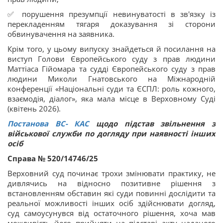
✅ порушення презумпції невинуватості в зв'язку із
перекладенням тягаря доказування зі сторони
обвинувачення на заявника.
Крім того, у цьому випуску знайдеться й посилання на
виступ Голови Європейського суду з прав людини
Маттіаса Гійомара та судді Європейського суду з прав
людини Миколи Гнатовського на Міжнародній
конференції «Національні суди та ЄСПЛ: роль кожного,
взаємодія, діалог», яка мала місце в Верховному Суді
(квітень 2026).
Постанова ВС
-
КАС
щодо підстав звільнення з
військової служби по догляду при наявності інших
осіб
Справа № 520/14746/25
Верховний суд починає трохи змінювати практику, не
дивлячись на відносно позитивне рішення з
встановленням обставин які суди повинні дослідити та
реальної можливості інших осіб здійснювати догляд,
суд самоусунувся від остаточного рішення, хоча мав
можливість його прийняти на підставі акту наданого