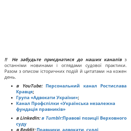
‼ Не забудьте приєднатися до наших каналів
з
останніми новинами і оглядами судової практики.
Разом з описом історичних подій й цитатами на кожен
день.
в YouTube:
Персональний канал Ростислава
Кравця
;
Група «Адвокати України»
;
Канал Профспілки «Українська незалежна
фундація правників»
в LinkedIn:
в Tumblr:
Правові позиції Верховного
суду
в Reddit:
Правники, адвокати, судді