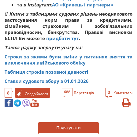
та
в Instagram:
АО «Кравець і партнери»
‼
Книги з таблицями судових рішень
неоднакового
застосування норм права за кредитними,
сімейним, страховим і зобов'язальних
правовідносин, банкрутства. Правові висновки
ЄСПЛ Ви можете
придбати тут
.
Також раджу звернути увагу на:
Строки за якими були зміни у питаннях зняття та
виключення з військового обліку
Таблиця строків позовної давності
Ставки судового збору з 01.01.2026
0
688
8
Переглядів
Коментарі
Сподобалося
Подякувати