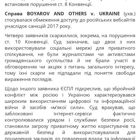
встановив порушення ст. 8 Конвенції.
Справа BOYAROV AND OTHERS v. UKRAINE
(ухв.)
стосувалася обмеження доступу до російських вебсайтів
унаслідок санкцій 2017 року.
Четверо заявників скаржилися, зокрема, на порушення
ст. 10 Конвенції. Суд зазначив, що двоє з них
використовували соціальні мережі для приватного
спілкування, не були журналістами чи активістами
громадянського суспільства й не брали участі в
обговореннях чи акціях з питань загального інтересу,
тому їхні скарги не підпадали під поняття свободи
вираження поглядів.
Щодо іншого заявника ЄСПЛ підкреслив, що збройний
конфлікт між росією і Україною характеризувався
широким використанням цифрової та інформаційної
війни й засобів «м’якої сили». Суд врахував, що
заблоковані інтернет-сервіси фактично
контролювалися урядом і службами безпеки росії,
становили загрозу приватному життю користувачів та
державній безпеці й використовувалися для
поширення закликів до повалення влади та інформації