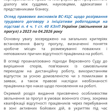
діалогу між суддями, науковцями, адвокатами і
представниками бізнесу.
Огляд правових висновків ВС-КЦС щодо розірвання
трудового договору з ініціативи роботодавця на
підставі п. 4 ч. 1 ст.
40
КЗпП
України (звільнення за
прогул) з 2023 по 04.2026 року
Основну увагу зосереджено на загальних критеріях
встановлення факту прогулу, визначенні поняття
«робоче місце» та розмежуванні поважних і
неповажних причин відсутності працівника на роботі.
В огляді проаналізовано підходи Верховного Суду до
вирішення спорів, пов'язаних із самовільним
переходом на дистанційну роботу, використанням
відпусток за усною домовленістю чи з помилками в
заявах, а також правові наслідки необізнаності
працівника про наказ щодо поновлення на роботі.
Окремий розділ видання присвячено особливостям
звільнення за прогул в умовах воєнного стану, зокрема
кваліфікації відсутності працівників через перебування
в зоні активних бойових дій, в укриттях під час