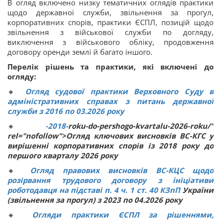
В огляд включено низку тематичних оглядів практики
щодо державної служби, звільнення за прогул,
корпоративних спорів, практики ЄСПЛ, позицій щодо
звільнення з військової служби по догляду,
виключення з військового обліку, продовження
договору оренди землі й багато іншого.
Перелік рішень та практики, які включені до
огляду:
🔸
Огляд судової практики Верховного Суду в
адміністративних справах з питань державної
служби з 2016 по 03.2026 року
🔸
-2018-
roku-do-pershogo-kvartalu-2026-roku/"
rel="nofollow">Огляд ключових висновків ВС-КГС у
вирішенні корпоративних спорів із 2018 року до
першого кварталу 2026 року
🔸
Огляд правових висновків ВС-КЦС щодо
розірвання трудового договору з ініціативи
роботодавця на підставі п. 4 ч. 1 ст.
40
КЗпП
України
(звільнення за прогул) з 2023 по 04.2026 року
🔸
Огляди практики ЄСПЛ за рішеннями,