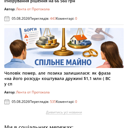
ігнорування рішення на 66 560 грн
Автор:
Лента от Протокола
05.08.2026
Переглядів:
443
Коментарі:
0
Чоловік помер, але позика залишилася: як фраза
«на його розсуд» коштувала дружині $1,1 млн ( ВС
у сп
Автор:
Лента от Протокола
05.08.2026
Переглядів:
535
Коментарі:
0
Дивитись усі новини
Ми в соціальних мережах: