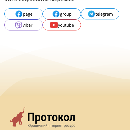
page
group
telegram
viber
youtube