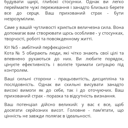
будувати щирі, глибокі стосунки. Однак ви легко
переймаєте чужі переживання і занадто близько берете
все до серця. Ваш прихований страх - бути
незрозумілим.
Саме у вашій чутливості криється величезна сила. Вона
допомагає вам створювати щось особливе - у стосунках,
творчості, роботі та повсякденному житті.
Кіт №5 - амбітний перфекціоніст
Кота № 5 обирають люди, які чітко знають свої цілі та
впевнено рухаються до них. Ви любите порядок,
цінуєте ефективність і волієте тримати ситуацію під
контролем.
Ваші сильні сторони - працьовитість, дисципліна та
послідовність. Однак ви схильні висувати занадто
високі вимоги як до себе, так і до оточуючих. Ваш
прихований страх - поразка та відсутність визнання.
Ваш потенціал дійсно великий: у вас є все, щоб
досягати серйозних висот. Головне - пам'ятати, що
цінність не завжди полягає в ідеальності.