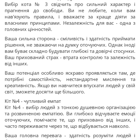
Вибір кота № 3 свідчить про сильний характер і
прагнення до свободи. Ви не любите, коли вам
нав'язують правила, і вважаєте за краще діяти за
власними принципами. Незалежність для вас - одна з
головних цінностей.
Ваша сильна сторона - сміливість і здатність приймати
рішення, не зважаючи на думку оточуючих. Однак іноді
вам буває складно будувати глибокі та довірчі стосунки.
Ваш прихований страх - втрата контролю та залежність
від інших.
Ваш потенціал особливо яскраво проявляється там, де
потрібні самостійність, нестандартне мислення та
креативність. Якщо ви навчитеся впускати людей у свій
світ, зможете досягти ще більшого.
Кіт №4 - чутливий емпат
Кіт №4 - вибір людей з тонкою душевною організацією
та розвиненою емпатією. Ви глибоко відчуваєте емоції
оточуючих, помічаєте те, що приховано від інших, і
часто переживаєте через те, що відбувається навколо.
Ваша головна перевага - здатність розуміти людей і