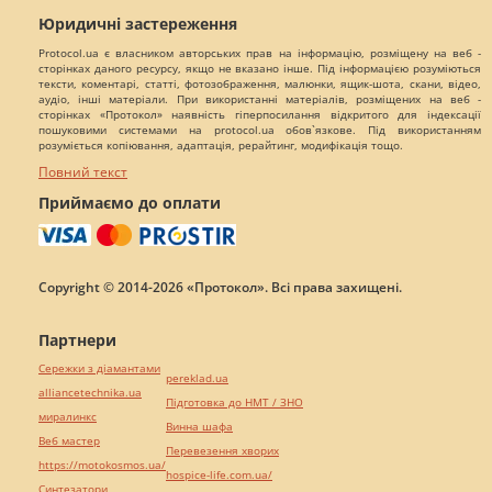
Юридичні застереження
Protocol.ua є власником авторських прав на інформацію, розміщену на веб -
сторінках даного ресурсу, якщо не вказано інше. Під інформацією розуміються
тексти, коментарі, статті, фотозображення, малюнки, ящик-шота, скани, відео,
аудіо, інші матеріали. При використанні матеріалів, розміщених на веб -
сторінках «Протокол» наявність гіперпосилання відкритого для індексації
пошуковими системами на protocol.ua обов`язкове. Під використанням
розуміється копіювання, адаптація, рерайтинг, модифікація тощо.
Повний текст
Приймаємо до оплати
Copyright © 2014-2026 «Протокол». Всі права захищені.
Партнери
Сережки з діамантами
pereklad.ua
alliancetechnika.ua
Підготовка до НМТ / ЗНО
миралинкс
Винна шафа
Веб мастер
Перевезення хворих
https://motokosmos.ua/
hospice-life.com.ua/
Синтезатори