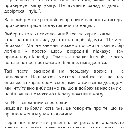
привернув вашу увагу. Не думайте занадто довго -
довіртеся інтуїції.
Ваш вибір може розповісти про риси вашого характеру,
приховані страхи та внутрішній потенціал.
Виберіть кота - психологічний тест за картинками
Іноді одного погляду достатньо, щоб відчути: "Це мені
близько". Ми не завжди можемо пояснити свій вибір
логічно - просто щось всередині підказує нам
правильну відповідь. Саме так працює інтуїція, і часом
вона знає про нас набагато більше, ніж здається.
Такі тести засновані на першому враженні не
випадково. Наш мозок миттєво помічає те, що нам
близьке за характером, емоціями та життєвим досвідом.
Ми інтуїтивно вибираємо те, що відображає нас самих -
навіть якщо не можемо відразу пояснити чому.
Кіт №1 - спокійний спостерігач
Якщо ви вибрали кота №1, це говорить про те, що ви
врівноважена й уважна людина.
Перш ніж прийняти рішення, ви ретельно аналізуєте