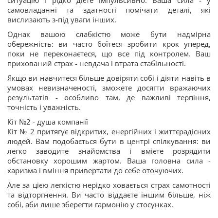
ситуацію і рідко дієте імпульсивно. Ваша сила - у
самовладанні та здатності помічати деталі, які
вислизають з-під уваги інших.
Однак вашою слабкістю може бути надмірна
обережність: ви часто боїтеся зробити крок уперед,
поки не переконаєтеся, що все під контролем. Ваш
прихований страх - невдача і втрата стабільності.
Якщо ви навчитеся більше довіряти собі і діяти навіть в
умовах невизначеності, зможете досягти вражаючих
результатів - особливо там, де важливі терпіння,
точність і уважність.
Кіт №2 - душа компанії
Кіт № 2 притягує відкритих, енергійних і життєрадісних
людей. Вам подобається бути в центрі спілкування: ви
легко заводите знайомства і вмієте розрядити
обстановку хорошим жартом. Ваша головна сила -
харизма і вміння привертати до себе оточуючих.
Але за цією легкістю нерідко ховається страх самотності
та відторгнення. Ви часто віддаєте іншим більше, ніж
собі, аби лише зберегти гармонію у стосунках.