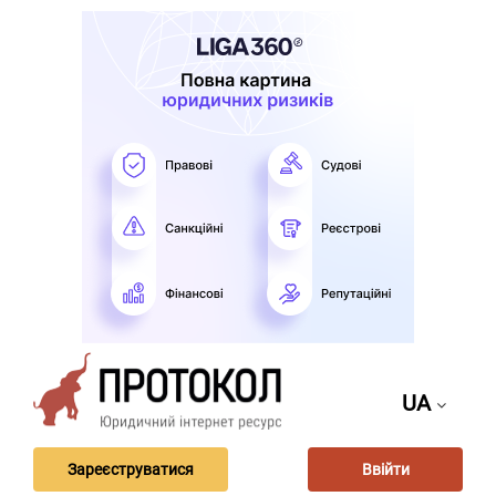
UA
Зареєструватися
Ввійти