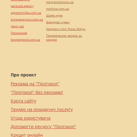
mk-translations.ua
perevod.agency
maltina.com.ua
agrotechnika.com.ua
Шафи купе
europeservice.com.ua
Брендові сумки
текст юа
Натяжні стелі Nova Stelya
Посилання
Перевезення хворих за
kievperevod.com.ua
кордон
Про проект
Реклама на "Протокол"
"Протокол" без реклами!
Карта сайту
Тендер на юридичну послугу
Угода користувача
Допомогти ресурсу "Протокол"
Кредит онлайн