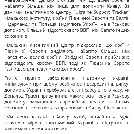
невдоволення деяких столиць тим, що вони роблять
набагато більше, ніж інші, для допомоги Києву. За
даними аналітичного центру "Ukraine Support Tracker"
Кільського інституту, країни Північної Європи та Балтії,
Нідерланди та Польща виділяють Україні на військову
допомогу більший відсоток свого ВВП, ніж багато інших
союзників.
Кільський аналітичний центр підкреслив, що країни
Північної Європи виділяють набагато більше, ніж
належить, великі країни Західної Європи приблизно
відповідають своєму ВВП, тоді як Південна Європа
"залишається невеликим донором".
Рютте прагне забезпечити підтримку Україні,
мінімізуючи при цьому розбіжності всередині альянсу;
допомога Україні перебуває в стані хаосу з того часу, як
Дональд Трамп призупинив майже всю нову військову
допомогу, залишивши європейські країни та інших
союзників нести весь тягар допомоги Києву. Він заявив:
"Ми їдемо на саміт в Анкарі, який, звичайно ж, буде
значною мірою присвячений Україні - підтримці її
максимально сильної позиції".