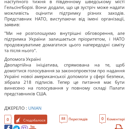
наступного тижня в південному шведському місті
Гельсінгборзі. Вони додали, що ця зустріч може надати
можливість оцінити підтримку різних заходів.
Представник НАТО, виступаючи від імені організації,
заявив:
"Ми не розголошуємо внутрішні обговорення, але
підтримка України залишається пріоритетом, і НАТО
продовжуватиме домагатися цього напередодні саміту
та після нього".
Допомога Україні
Двопартійна ініціатива, спрямована на те, щоб
домогтися голосування за законопроектом про надання
Україні нової американської допомоги у сфері безпеки,
зібрала 218 підписів. Тепер це питання має бути
винесено на голосування у повному складі Палати
представників США.
ДЖЕРЕЛО :
UNIAN
0
88
0
Переглядів
Коментарі
Сподобалося