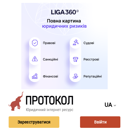
UA
Зареєструватися
Ввійти