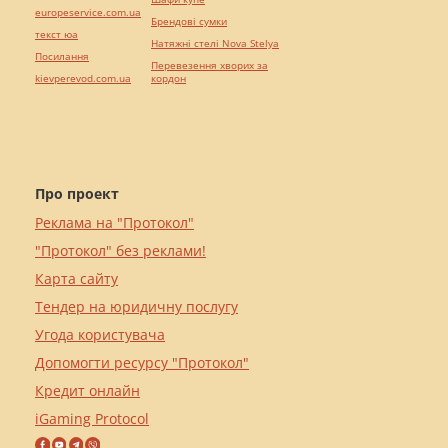
europeservice.com.ua
Брендові сумки
текст юа
Натяжні стелі Nova Stelya
Посилання
Перевезення хворих за
kievperevod.com.ua
кордон
Про проект
Реклама на "Протокол"
"Протокол" без реклами!
Карта сайту
Тендер на юридичну послугу
Угода користувача
Допомогти ресурсу "Протокол"
Кредит онлайн
iGaming Protocol