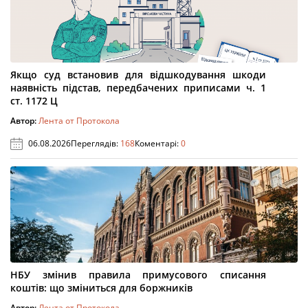
Якщо суд встановив для відшкодування шкоди
наявність підстав, передбачених приписами ч. 1
ст. 1172 Ц
Автор:
Лента от Протокола
06.08.2026
Переглядів:
168
Коментарі:
0
НБУ змінив правила примусового списання
коштів: що зміниться для боржників
Автор:
Лента от Протокола