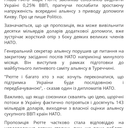
Україні 0,25% ВВП, прагнучи послабити зростаючу
напруженість всередині альянсу з приводу допомоги
Києву. Про це пише Politico.
Зазначається, що ця пропозиція, яка може вивільнити
десятки мільярдів доларів додаткової допомоги, вже
зустрічає жорсткий опір з боку деяких великих членів
НАТО.
Генеральний секретар альянсу порушив це питання на
закритому засіданні послів НАТО наприкінці минулого
місяця. Він виступив у рамках підготовки до
майбутнього липневого саміту альянсу в Туреччині.
"Рютте і багато хто з нас хочуть переконатися, що
підтримка України буде послідовною і
передбачуваною", - сказав один із дипломатів НАТО.
Важливо, що якщо союзники схвалять цю ідею, щорічні
потоки в Україну фактично потрояться і досягнуть 143
мільярдів доларів, виходячи з власної оцінки альянсу
сукупного ВВП країн НАТО.
Пропозиція Рютте частково стала відповіддю на