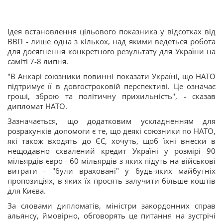
Ідея встановлення цільового показника у відсотках від
ВВП - лише одна з кількох, над якими ведеться робота
для досягнення конкретного результату для України на
саміті 7-8 липня.
"В Анкарі союзники повинні показати Україні, що НАТО
підтримує її в довгостроковій перспективі. Це означає
гроші, зброю та політичну прихильність", - сказав
дипломат НАТО.
Зазначається, що додатковим ускладненням для
розрахунків допомоги є те, що деякі союзники по НАТО,
які також входять до ЄС, хочуть, щоб їхні внески в
нещодавно схвалений кредит Україні у розмірі 90
мільярдів євро - 60 мільярдів з яких підуть на військові
витрати - "були враховані" у будь-яких майбутніх
пропозиціях, в яких їх просять залучити більше коштів
для Києва.
За словами дипломатів, міністри закордонних справ
альянсу, ймовірно, обговорять це питання на зустрічі