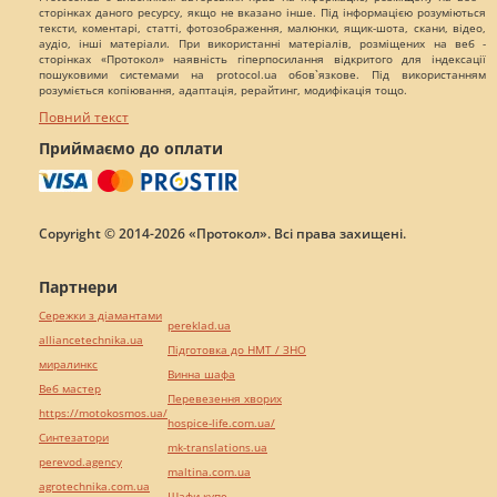
сторінках даного ресурсу, якщо не вказано інше. Під інформацією розуміються
тексти, коментарі, статті, фотозображення, малюнки, ящик-шота, скани, відео,
аудіо, інші матеріали. При використанні матеріалів, розміщених на веб -
сторінках «Протокол» наявність гіперпосилання відкритого для індексації
пошуковими системами на protocol.ua обов`язкове. Під використанням
розуміється копіювання, адаптація, рерайтинг, модифікація тощо.
Повний текст
Приймаємо до оплати
Copyright © 2014-2026 «Протокол». Всі права захищені.
Партнери
Сережки з діамантами
pereklad.ua
alliancetechnika.ua
Підготовка до НМТ / ЗНО
миралинкс
Винна шафа
Веб мастер
Перевезення хворих
https://motokosmos.ua/
hospice-life.com.ua/
Синтезатори
mk-translations.ua
perevod.agency
maltina.com.ua
agrotechnika.com.ua
Шафи купе