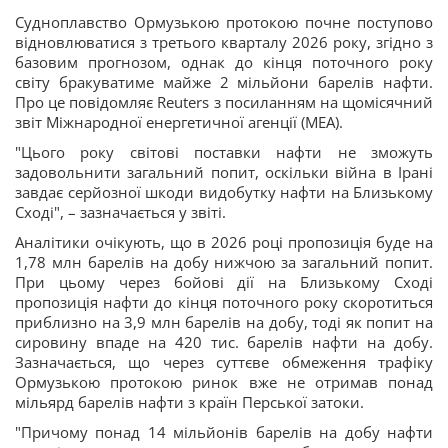
Судноплавство Ормузькою протокою почне поступово
відновлюватися з третього кварталу 2026 року, згідно з
базовим прогнозом, однак до кінця поточного року
світу бракуватиме майже 2 мільйони барелів нафти.
Про це повідомляє Reuters з посиланням на щомісячний
звіт Міжнародної енергетичної агенції (МЕА).
"Цього року світові поставки нафти не зможуть
задовольнити загальний попит, оскільки війна в Ірані
завдає серйозної шкоди видобутку нафти на Близькому
Сході", – зазначається у звіті.
Аналітики очікують, що в 2026 році пропозиція буде на
1,78 млн барелів на добу нижчою за загальний попит.
При цьому через бойові дії на Близькому Сході
пропозиція нафти до кінця поточного року скоротиться
приблизно на 3,9 млн барелів на добу, тоді як попит на
сировину впаде на 420 тис. барелів нафти на добу.
Зазначається, що через суттєве обмеження трафіку
Ормузькою протокою ринок вже не отримав понад
мільярд барелів нафти з країн Перської затоки.
"Причому понад 14 мільйонів барелів на добу нафти