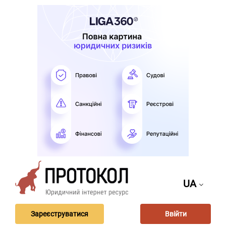
UA
Зареєструватися
Ввійти