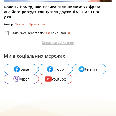
Чоловік помер, але позика залишилася: як фраза
«на його розсуд» коштувала дружині $1,1 млн ( ВС
у сп
Автор:
Лента от Протокола
05.08.2026
Переглядів:
536
Коментарі:
0
Дивитись усі новини
Ми в соціальних мережах:
page
group
telegram
viber
youtube