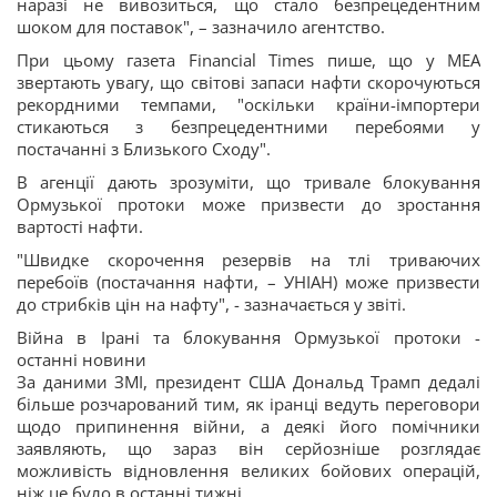
наразі не вивозиться, що стало безпрецедентним
шоком для поставок", – зазначило агентство.
При цьому газета Financial Times пише, що у МЕА
звертають увагу, що світові запаси нафти скорочуються
рекордними темпами, "оскільки країни-імпортери
стикаються з безпрецедентними перебоями у
постачанні з Близького Сходу".
В агенції дають зрозуміти, що тривале блокування
Ормузької протоки може призвести до зростання
вартості нафти.
"Швидке скорочення резервів на тлі триваючих
перебоїв (постачання нафти, – УНІАН) може призвести
до стрибків цін на нафту", - зазначається у звіті.
Війна в Ірані та блокування Ормузької протоки -
останні новини
За даними ЗМІ, президент США Дональд Трамп дедалі
більше розчарований тим, як іранці ведуть переговори
щодо припинення війни, а деякі його помічники
заявляють, що зараз він серйозніше розглядає
можливість відновлення великих бойових операцій,
ніж це було в останні тижні.