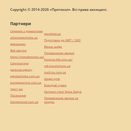
Copyright © 2014-2026 «Протокол». Всі права захищені.
Партнери
Сережки з діамантами
pereklad.ua
alliancetechnika.ua
Підготовка до НМТ / ЗНО
миралинкс
Винна шафа
Веб мастер
Перевезення хворих
https://motokosmos.ua/
hospice-life.com.ua/
Синтезатори
mk-translations.ua
perevod.agency
maltina.com.ua
agrotechnika.com.ua
Шафи купе
europeservice.com.ua
Брендові сумки
текст юа
Натяжні стелі Nova Stelya
Посилання
Перевезення хворих за
kievperevod.com.ua
кордон