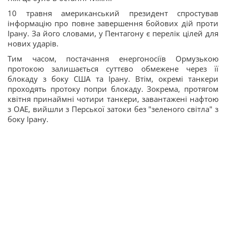
10 травня американський президент спростував
інформацію про повне завершення бойових дій проти
Ірану. За його словами, у Пентагону є перелік цілей для
нових ударів.
Тим часом, постачання енергоносіїв Ормузькою
протокою залишається суттєво обмежене через її
блокаду з боку США та Ірану. Втім, окремі танкери
проходять протоку попри блокаду. Зокрема, протягом
квітня принаймні чотири танкери, завантажені нафтою
з ОАЕ, вийшли з Перської затоки без "зеленого світла" з
боку Ірану.