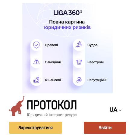
UA
Зареєструватися
Ввійти