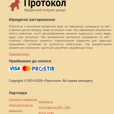
Юридичні застереження
Protocol.ua є власником авторських прав на інформацію, розміщену на веб -
сторінках даного ресурсу, якщо не вказано інше. Під інформацією розуміються
тексти, коментарі, статті, фотозображення, малюнки, ящик-шота, скани, відео,
аудіо, інші матеріали. При використанні матеріалів, розміщених на веб -
сторінках «Протокол» наявність гіперпосилання відкритого для індексації
пошуковими системами на protocol.ua обов`язкове. Під використанням
розуміється копіювання, адаптація, рерайтинг, модифікація тощо.
Повний текст
Приймаємо до оплати
Copyright © 2014-2026 «Протокол». Всі права захищені.
Партнери
Сережки з діамантами
pereklad.ua
alliancetechnika.ua
Підготовка до НМТ / ЗНО
миралинкс
Винна шафа