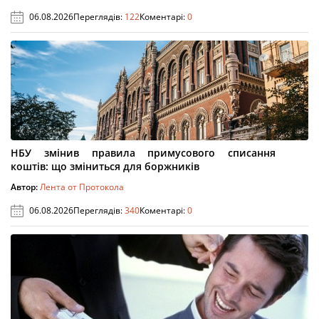
06.08.2026
Переглядів:
122
Коментарі:
0
НБУ змінив правила примусового списання
коштів: що зміниться для боржників
Автор:
Лента от Протокола
06.08.2026
Переглядів:
340
Коментарі:
0