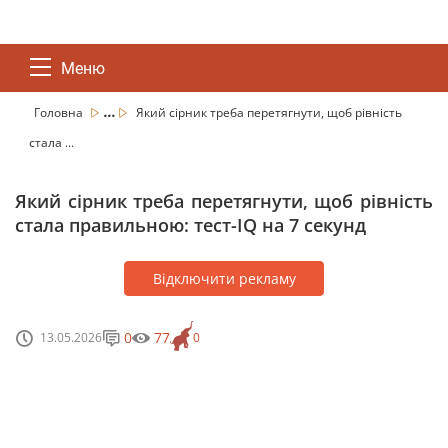
Меню
...
Головна
Який сірник треба перетягнути, щоб рівність
стала ...
Який сірник треба перетягнути, щоб рівність
стала правильною: тест-IQ на 7 секунд
Відключити рекламу
0
77
13.05.2026
0