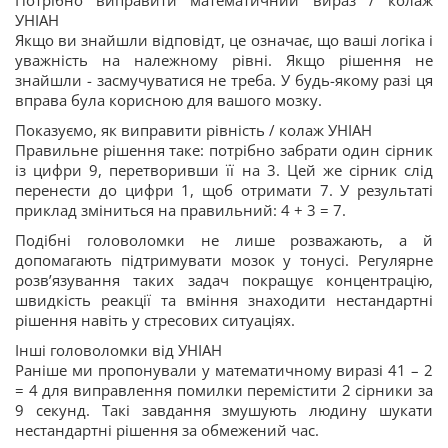
Потрібно виправити математичний вираз / колаж
УНІАН
Якщо ви знайшли відповідт, це означає, що ваші логіка і
уважність на належному рівні. Якщо рішення не
знайшли - засмучуватися не треба. У будь-якому разі ця
вправа була корисною для вашого мозку.
Показуємо, як виправити рівність / колаж УНІАН
Правильне рішення таке: потрібно забрати один сірник
із цифри 9, перетворивши її на 3. Цей же сірник слід
перенести до цифри 1, щоб отримати 7. У результаті
приклад зміниться на правильний: 4 + 3 = 7.
Подібні головоломки не лише розважають, а й
допомагають підтримувати мозок у тонусі. Регулярне
розв’язування таких задач покращує концентрацію,
швидкість реакції та вміння знаходити нестандартні
рішення навіть у стресових ситуаціях.
Інші головоломки від УНІАН
Раніше ми пропонували у математичному виразі 41 – 2
= 4 для виправлення помилки перемістити 2 сірники за
9 секунд. Такі завдання змушують людину шукати
нестандартні рішення за обмежений час.