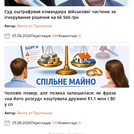
Суд оштрафував командира військової частини за
ігнорування рішення на 66 560 грн
Автор:
Лента от Протокола
05.08.2026
Переглядів:
446
Коментарі:
0
Чоловік помер, але позика залишилася: як фраза
«на його розсуд» коштувала дружині $1,1 млн ( ВС
у сп
Автор:
Лента от Протокола
05.08.2026
Переглядів:
539
Коментарі:
0
Дивитись усі новини