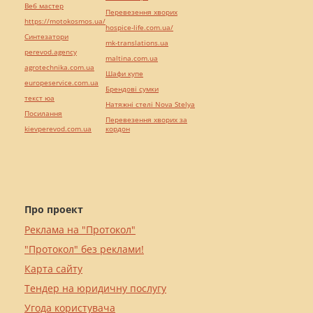
Веб мастер
Перевезення хворих
https://motokosmos.ua/
hospice-life.com.ua/
Синтезатори
mk-translations.ua
perevod.agency
maltina.com.ua
agrotechnika.com.ua
Шафи купе
europeservice.com.ua
Брендові сумки
текст юа
Натяжні стелі Nova Stelya
Посилання
Перевезення хворих за
kievperevod.com.ua
кордон
Про проект
Реклама на "Протокол"
"Протокол" без реклами!
Карта сайту
Тендер на юридичну послугу
Угода користувача