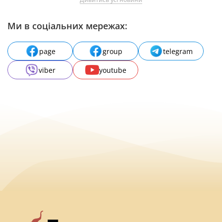
Ми в соціальних мережах:
page
group
telegram
viber
youtube