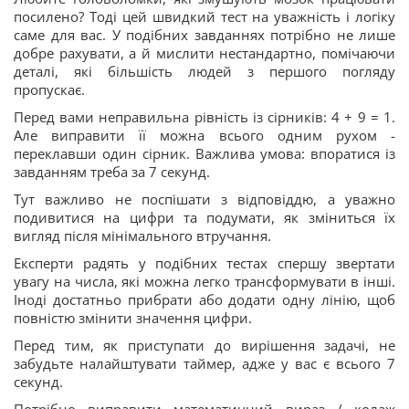
посилено? Тоді цей швидкий тест на уважність і логіку
саме для вас. У подібних завданнях потрібно не лише
добре рахувати, а й мислити нестандартно, помічаючи
деталі, які більшість людей з першого погляду
пропускає.
Перед вами неправильна рівність із сірників: 4 + 9 = 1.
Але виправити її можна всього одним рухом -
переклавши один сірник. Важлива умова: впоратися із
завданням треба за 7 секунд.
Тут важливо не поспішати з відповіддю, а уважно
подивитися на цифри та подумати, як зміниться їх
вигляд після мінімального втручання.
Експерти радять у подібних тестах спершу звертати
увагу на числа, які можна легко трансформувати в інші.
Іноді достатньо прибрати або додати одну лінію, щоб
повністю змінити значення цифри.
Перед тим, як приступати до вирішення задачі, не
забудьте налайштувати таймер, адже у вас є всього 7
секунд.