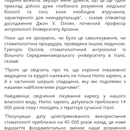
людина вижила, змушує мене думати, що це ще один
приклад дійсно дуже глибокого розуміння людської
біології та того, коли необхідне втручання,
характерного для неандертальців", - сказав співавтор
дослідження Джон У. Олсен, почесний професор
антропології Університету Арізони.
Поки що не зрозуміло, чи було це самолікування, чи
стоматологічна процедура, проведена іншою людиною.
Грегоріо Оксілія, стоматологічний антрополог із
Вільного Середземноморського університету в Італії,
сказав:
"Проте це свідчить про те, що коріння інвазивної
медицини та хірургії належать не тільки Homo sapiens, а
й є частиною ширшої спадщини, яку ми поділяємо з
нашими найближчими родичами".
Найдавніші свідчення лікування карієсу у нашого
власного виду, Homo sapiens, датуються приблизно 14
000 років тому і походять з території сучасної Італії.
"Посунувши дату цілеспрямованого використання
стоматології приблизно на 45 000 років назад, це нове
відкриття фундаментально змінює наше розуміння