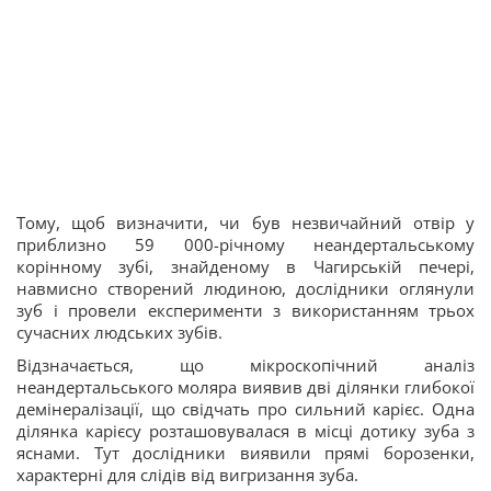
Тому, щоб визначити, чи був незвичайний отвір у
приблизно 59 000-річному неандертальському
корінному зубі, знайденому в Чагирській печері,
навмисно створений людиною, дослідники оглянули
зуб і провели експерименти з використанням трьох
сучасних людських зубів.
Відзначається, що мікроскопічний аналіз
неандертальського моляра виявив дві ділянки глибокої
демінералізації, що свідчать про сильний карієс. Одна
ділянка карієсу розташовувалася в місці дотику зуба з
яснами. Тут дослідники виявили прямі борозенки,
характерні для слідів від вигризання зуба.