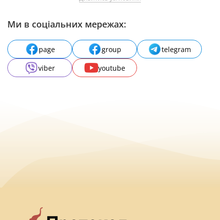
Ми в соціальних мережах:
page
group
telegram
viber
youtube