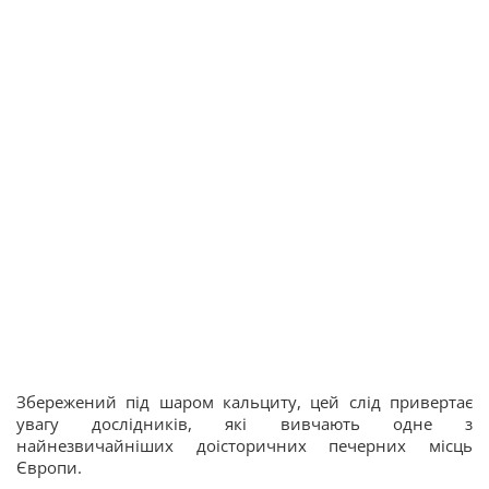
Збережений під шаром кальциту, цей слід привертає
увагу дослідників, які вивчають одне з
найнезвичайніших доісторичних печерних місць
Європи.