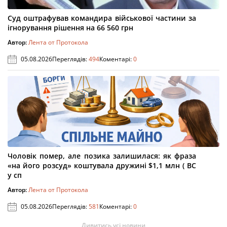
Суд оштрафував командира військової частини за
ігнорування рішення на 66 560 грн
Автор:
Лента от Протокола
05.08.2026
Переглядів:
494
Коментарі:
0
Чоловік помер, але позика залишилася: як фраза
«на його розсуд» коштувала дружині $1,1 млн ( ВС
у сп
Автор:
Лента от Протокола
05.08.2026
Переглядів:
581
Коментарі:
0
Дивитись усі новини