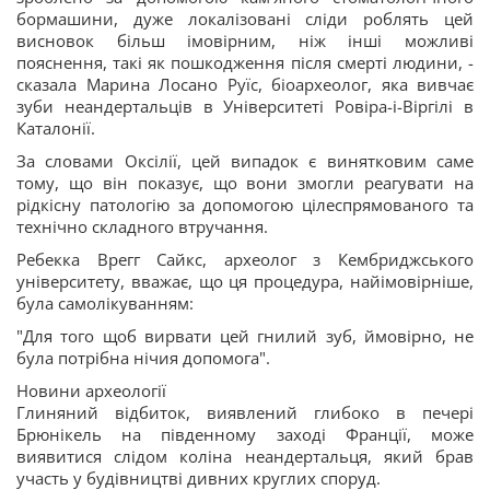
бормашини, дуже локалізовані сліди роблять цей
висновок більш імовірним, ніж інші можливі
пояснення, такі як пошкодження після смерті людини, -
сказала Марина Лосано Руїс, біоархеолог, яка вивчає
зуби неандертальців в Університеті Ровіра-і-Віргілі в
Каталонії.
За словами Оксілії, цей випадок є винятковим саме
тому, що він показує, що вони змогли реагувати на
рідкісну патологію за допомогою цілеспрямованого та
технічно складного втручання.
Ребекка Врегг Сайкс, археолог з Кембриджського
університету, вважає, що ця процедура, найімовірніше,
була самолікуванням:
"Для того щоб вирвати цей гнилий зуб, ймовірно, не
була потрібна нічия допомога".
Новини археології
Глиняний відбиток, виявлений глибоко в печері
Брюнікель на південному заході Франції, може
виявитися слідом коліна неандертальця, який брав
участь у будівництві дивних круглих споруд.