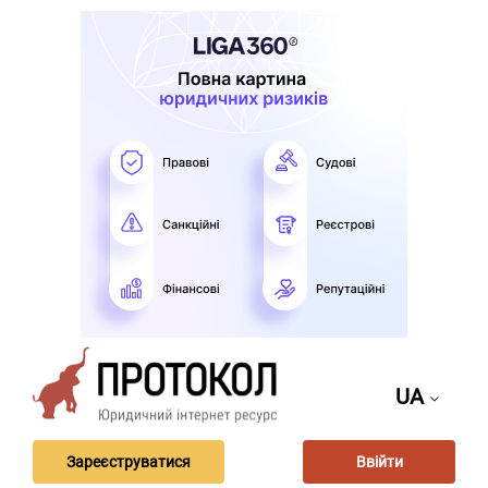
UA
Зареєструватися
Ввійти