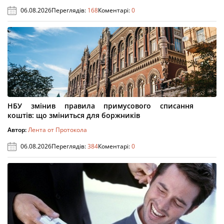
06.08.2026
Переглядів:
168
Коментарі:
0
НБУ змінив правила примусового списання
коштів: що зміниться для боржників
Автор:
Лента от Протокола
06.08.2026
Переглядів:
384
Коментарі:
0