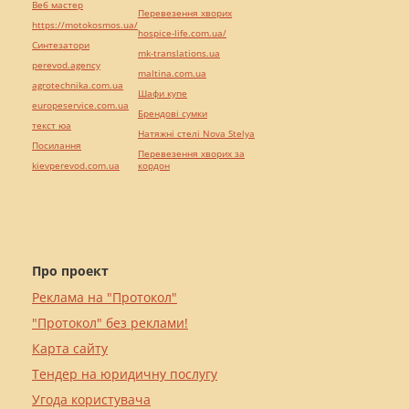
Веб мастер
Перевезення хворих
https://motokosmos.ua/
hospice-life.com.ua/
Синтезатори
mk-translations.ua
perevod.agency
maltina.com.ua
agrotechnika.com.ua
Шафи купе
europeservice.com.ua
Брендові сумки
текст юа
Натяжні стелі Nova Stelya
Посилання
Перевезення хворих за
kievperevod.com.ua
кордон
Про проект
Реклама на "Протокол"
"Протокол" без реклами!
Карта сайту
Тендер на юридичну послугу
Угода користувача