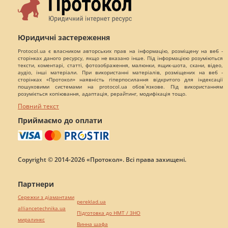
Юридичні застереження
Protocol.ua є власником авторських прав на інформацію, розміщену на веб -
сторінках даного ресурсу, якщо не вказано інше. Під інформацією розуміються
тексти, коментарі, статті, фотозображення, малюнки, ящик-шота, скани, відео,
аудіо, інші матеріали. При використанні матеріалів, розміщених на веб -
сторінках «Протокол» наявність гіперпосилання відкритого для індексації
пошуковими системами на protocol.ua обов`язкове. Під використанням
розуміється копіювання, адаптація, рерайтинг, модифікація тощо.
Повний текст
Приймаємо до оплати
Copyright © 2014-2026 «Протокол». Всі права захищені.
Партнери
Сережки з діамантами
pereklad.ua
alliancetechnika.ua
Підготовка до НМТ / ЗНО
миралинкс
Винна шафа