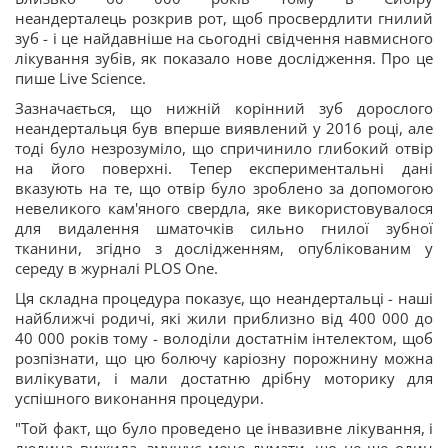
неандерталець розкрив рот, щоб просвердлити гнилий
зуб - і це найдавніше на сьогодні свідчення навмисного
лікування зубів, як показало нове дослідження. Про це
пише Live Science.
Зазначається, що нижній корінний зуб дорослого
неандертальця був вперше виявлений у 2016 році, але
тоді було незрозуміло, що спричинило глибокий отвір
на його поверхні. Тепер експериментальні дані
вказують на те, що отвір було зроблено за допомогою
невеликого кам'яного свердла, яке використовувалося
для видалення шматочків сильно гнилої зубної
тканини, згідно з дослідженням, опублікованим у
середу в журналі PLOS One.
Ця складна процедура показує, що неандертальці - наші
найближчі родичі, які жили приблизно від 400 000 до
40 000 років тому - володіли достатнім інтелектом, щоб
розпізнати, що цю болючу каріозну порожнину можна
вилікувати, і мали достатню дрібну моторику для
успішного виконання процедури.
"Той факт, що було проведено це інвазивне лікування, і