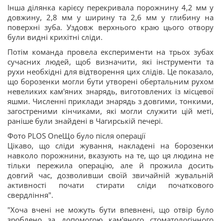
Інша ділянка карієсу перекривала порожнину 4,2 мм у
довжину, 2,8 мм у ширину та 2,6 мм у глибину на
поверхні зуба. Уздовж верхнього краю цього отвору
були видні крихітні сліди.
Потім команда провела експерименти на трьох зубах
сучасних людей, щоб визначити, які інструменти та
рухи необхідні для відтворення цих слідів. Це показало,
що борозенки могли бути утворені обертальним рухом
невеликих кам'яних знарядь, виготовлених із місцевої
яшми. Численні приклади знарядь з довгими, тонкими,
загостреними кінчиками, які могли служити цій меті,
раніше були знайдені в Чагирській печері.
Фото PLOS OneЩо було після операції
Цікаво, що сліди жування, накладені на борозенки
навколо порожнини, вказують на те, що ця людина не
тільки пережила операцію, але й прожила досить
довгий час, дозволивши своїй звичайній жувальній
активності почати стирати сліди початкового
свердління".
"Хоча вчені не можуть бути впевнені, що отвір було
зроблено за допомогою кам'яного стоматологічного