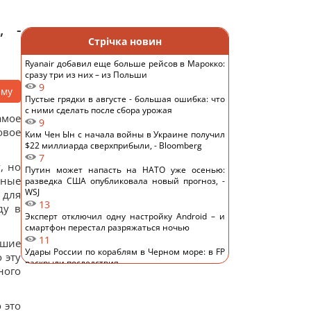
, -
Стрічка новин
Ryanair добавил еще больше рейсов в Марокко:
сразу три из них – из Польши
9
аму
Пустые грядки в августе - большая ошибка: что
с ними сделать после сбора урожая
амое
9
овое
Ким Чен Ын с начала войны в Украине получил
$22 миллиарда сверхприбыли, - Bloomberg
7
, но
Путин может напасть на НАТО уже осенью:
нные
разведка США опубликовала новый прогноз, -
WSJ
 для
13
ду в
Эксперт отключил одну настройку Android – и
смартфон перестал разряжаться ночью
11
вшие
Удары России по кораблям в Черном море: в FP
 эту
раскрыли последствия
ного
12
В чем польза грецких орехов для сердца, мозга
и укрепления иммунитета
 это
11