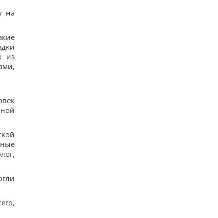
у на
акие
здки
х из
ами,
овек
ьной
ской
жные
лог,
огли
его,