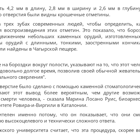
сть 4,2 мм в длину, 2,8 мм в ширину и 2,6 мм в глубин
ого отверстия были видны крошечные отметины.
 трех зубах современных людей, чтобы определить, к
воспроизведения этих отметин. Это показало, что боро
движением небольших каменных орудий, изготовленны
ы орудий с длинными, тонкими, заостренными кончик
ыли найдены в Чагырской пещере.
на бороздки вокруг полости, указывают на то, что этот чел
 довольно долгое время, позволив своей обычной жевател
ального сверления".
отверстие было сделано с помощью каменной стоматологиче
лают этот вывод более вероятным, чем другие возмо
смерти человека, - сказала Марина Лосано Руис, биоархео
тете Ровира-и-Виргили в Каталонии.
ителен именно потому, что он показывает, что они см
ю высокоцелевого и технически сложного ответа.
ского университета считает, что эта процедура, скорее вс