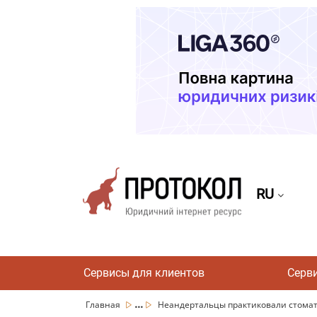
RU
Сервисы для клиентов
Серв
...
Главная
Неандертальцы практиковали стомато