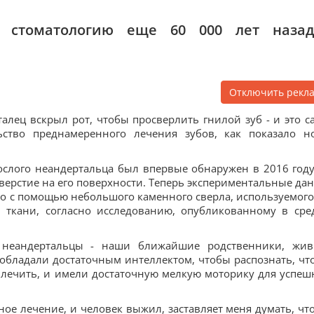
и стоматологию еще 60 000 лет назад
Отключить рекл
алец вскрыл рот, чтобы просверлить гнилой зуб - и это с
ство преднамеренного лечения зубов, как показало н
ослого неандертальца был впервые обнаружен в 2016 году
тверстие на его поверхности. Теперь экспериментальные да
ано с помощью небольшого каменного сверла, используемого
 ткани, согласно исследованию, опубликованному в сре
о неандертальцы - наши ближайшие родственники, жи
 обладали достаточным интеллектом, чтобы распознать, что
лечить, и имели достаточную мелкую моторику для успеш
ное лечение, и человек выжил, заставляет меня думать, что