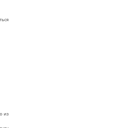
ться
о из