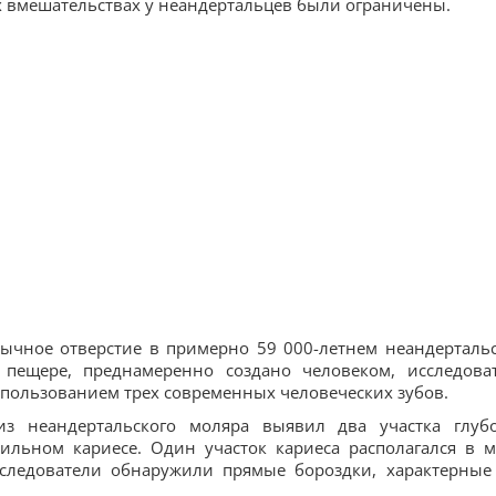
их вмешательствах у неандертальцев были ограничены.
бычное отверстие в примерно 59 000-летнем неандерталь
пещере, преднамеренно создано человеком, исследова
спользованием трех современных человеческих зубов.
из неандертальского моляра выявил два участка глуб
ильном кариесе. Один участок кариеса располагался в м
сследователи обнаружили прямые бороздки, характерные