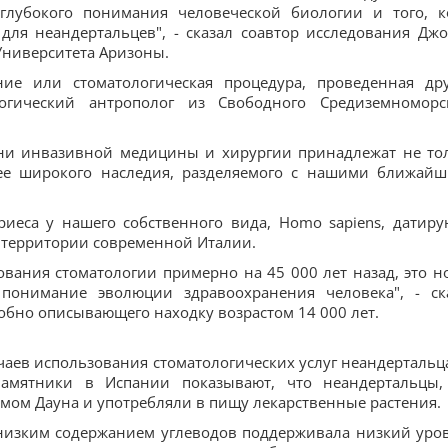
лубокого понимания человеческой биологии и того, к
для неандертальцев", - сказал соавтор исследования Джо
Университета Аризоны.
ие или стоматологическая процедура, проведенная др
логический антрополог из Свободного Средиземноморс
орни инвазивной медицины и хирургии принадлежат не то
лее широкого наследия, разделяемого с нашими ближай
иеса у нашего собственного вида, Homo sapiens, датиру
а территории современной Италии.
вания стоматологии примерно на 45 000 лет назад, это н
понимание эволюции здравоохранения человека", - ск
обно описывающего находку возрастом 14 000 лет.
чаев использования стоматологических услуг неандертальц
памятники в Испании показывают, что неандертальцы,
мом Дауна и употребляли в пищу лекарственные растения.
 с низким содержанием углеводов поддерживала низкий уро