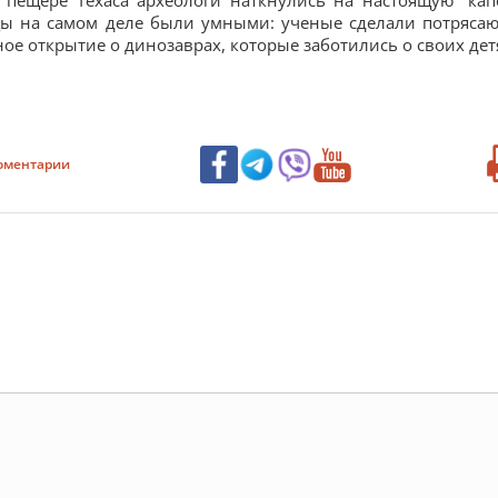
В пещере Техаса археологи наткнулись на настоящую "кап
цы на самом деле были умными: ученые сделали потряса
е открытие о динозаврах, которые заботились о своих дет
оментарии