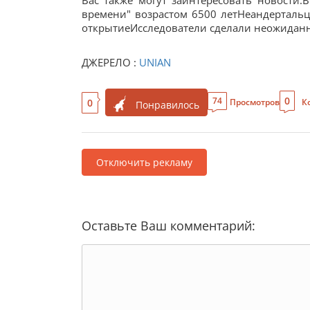
Вас также могут заинтересовать новости:
времени" возрастом 6500 летНеандерталь
открытиеИсследователи сделали неожиданно
ДЖЕРЕЛО :
UNIAN
0
74
0
Просмотров
К
Понравилось
Отключить рекламу
Оставьте Ваш комментарий: