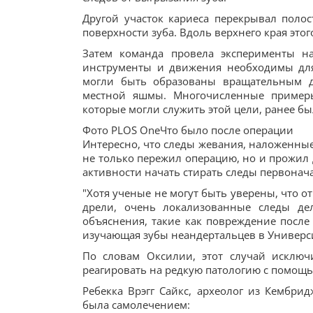
Другой участок кариеса перекрывал поло
поверхности зуба. Вдоль верхнего края эт
Затем команда провела эксперименты на
инструменты и движения необходимы для 
могли быть образованы вращательным 
местной яшмы. Многочисленные пример
которые могли служить этой цели, ранее б
Фото PLOS OneЧто было после операции
Интересно, что следы жевания, наложенные 
не только пережил операцию, но и прожил
активности начать стирать следы первонач
"Хотя ученые не могут быть уверены, что 
дрели, очень локализованные следы де
объяснения, такие как повреждение после 
изучающая зубы неандертальцев в Универси
По словам Оксилии, этот случай исключ
реагировать на редкую патологию с помощь
Ребекка Врэгг Сайкс, археолог из Кембридж
была самолечением: