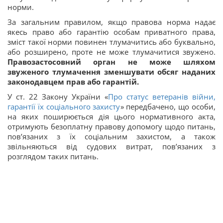
норми.
За загальним правилом, якщо правова норма надає
якесь право або гарантію особам приватного права,
зміст такої норми повинен тлумачитись або буквально,
або розширено, проте не може тлумачитися звужено.
Правозастосовний орган не може шляхом
звуженого тлумачення зменшувати обсяг наданих
законодавцем прав або гарантій.
У ст. 22 Закону України «
Про статус ветеранів війни,
гарантії їх соціального захисту
» передбачено, що особи,
на яких поширюється дія цього нормативного акта,
отримують безоплатну правову допомогу щодо питань,
пов’язаних з їх соціальним захистом, а також
звільняються від судових витрат, пов’язаних з
розглядом таких питань.