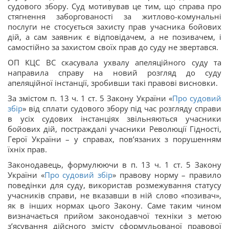
судового збору. Суд мотивував це тим, що справа про
стягнення заборгованості за житлово-комунальні
послуги не стосується захисту прав учасника бойових
дій, а сам заявник є відповідачем, а не позивачем, і
самостійно за захистом своїх прав до суду не звертався.
ОП КЦС ВС скасувала ухвалу апеляційного суду та
направила справу на новий розгляд до суду
апеляційної інстанції, зробивши такі правові висновки.
За змістом п. 13 ч. 1 ст. 5 Закону України «
Про судовий
збір
» від сплати судового збору під час розгляду справи
в усіх судових інстанціях звільняються учасники
бойових дій, постраждалі учасники Революції Гідності,
Герої України – у справах, пов’язаних з порушенням
їхніх прав.
Законодавець, формулюючи в п. 13 ч. 1 ст. 5 Закону
України «
Про судовий збір
» правову норму – правило
поведінки для суду, використав розмежування статусу
учасників справи, не вказавши в ній слово «позивач»,
як в інших нормах цього Закону. Саме таким чином
визначається прийом законодавчої техніки з метою
з’ясування дійсного змісту сформульованої правової