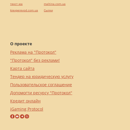
текст юа
maltina.com.ua
kievperevod.com.ua
Cылки
О проекте
Реклама на "Протокол"
"Протокол" без реклами!
Карта сайта
Тендер на юридическую услугу
Пользовательское соглашение
Допомогти ресурсу "Протокол"
Кредит онлайн
iGaming Protocol