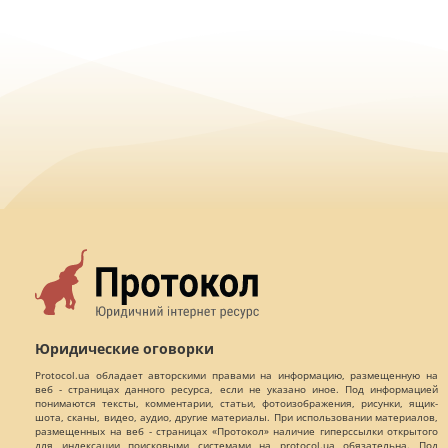
Юридические оговорки
Protocol.ua обладает авторскими правами на информацию, размещенную на
веб - страницах данного ресурса, если не указано иное. Под информацией
понимаются тексты, комментарии, статьи, фотоизображения, рисунки, ящик-
шота, сканы, видео, аудио, другие материалы. При использовании материалов,
размещенных на веб - страницах «Протокол» наличие гиперссылки открытого
для индексации поисковыми системами на protocol.ua обязательна. Под