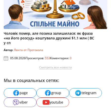
Чоловік помер, але позика залишилася: як фраза
«на його розсуд» коштувала дружині $1,1 млн ( ВС
у сп
Автор:
Лента от Протокола
05.08.2026
Просмотров:
553
Коментарии:
0
Смотреть все новости
Мы в социальных сетях:
page
group
telegram
viber
youtube