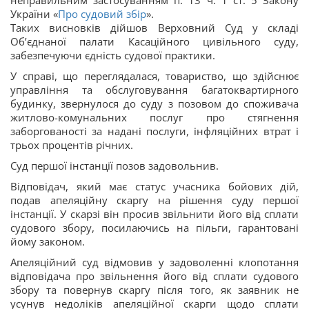
України «
Про судовий збір
».
Таких висновків дійшов Верховний Суд у складі
Об’єднаної палати Касаційного цивільного суду,
забезпечуючи єдність судової практики.
У справі, що переглядалася, товариство, що здійснює
управління та обслуговування багатоквартирного
будинку, звернулося до суду з позовом до споживача
житлово-комунальних послуг про стягнення
заборгованості за надані послуги, інфляційних втрат і
трьох процентів річних.
Суд першої інстанції позов задовольнив.
Відповідач, який має статус учасника бойових дій,
подав апеляційну скаргу на рішення суду першої
інстанції. У скарзі він просив звільнити його від сплати
судового збору, посилаючись на пільги, гарантовані
йому законом.
Апеляційний суд відмовив у задоволенні клопотання
відповідача про звільнення його від сплати судового
збору та повернув скаргу після того, як заявник не
усунув недоліків апеляційної скарги щодо сплати