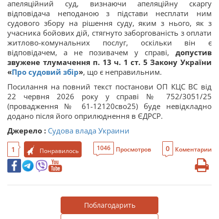
апеляційний суд, визнаючи апеляційну скаргу
відповідача неподаною з підстави несплати ним
судового збору на рішення суду, яким з нього, як з
учасника бойових дій, стягнуто заборгованість з оплати
житлово-комунальних послуг, оскільки він є
відповідачем, а не позивачем у справі,
допустив
звужене тлумачення п. 13 ч. 1 ст. 5 Закону України
«
Про судовий збір
»
, що є неправильним.
Посилання на повний текст постанови ОП КЦС ВС від
22 червня 2026 року у справі № 752/3051/25
(провадження № 61-12120сво25) буде невідкладно
додано після його оприлюднення в ЄДРСР.
Джерело :
Судова влада Украини
0
1046
1
Просмотров
Коментарии
Понравилось
Поблагодарить