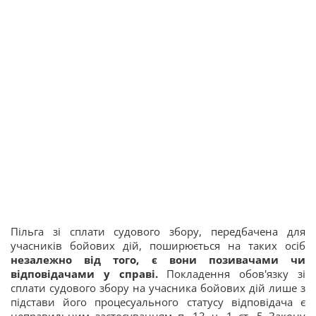
Пільга зі сплати судового збору, передбачена для
учасників бойових дій, поширюється на таких осіб
незалежно від того, є вони позивачами чи
відповідачами у справі.
Покладення обов'язку зі
сплати судового збору на учасника бойових дій лише з
підстави його процесуального статусу відповідача є
неправильним застосуванням п. 13 ч. 1 ст. 5 Закону