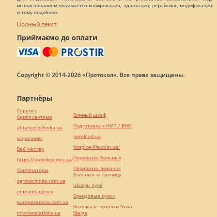
использованием понимается копирования, адаптация, рерайтинг, модификация
и тому подобное.
Полный текст
Приймаємо до оплати
Copyright © 2014-2026 «Протокол». Все права защищены.
Партнёры
Серьги с
Винный шкаф
бриллиантами
Подготовка к НМТ / ВНО
alliancetechnika.ua
pereklad.ua
миралинкс
hospice-life.com.ua/
Веб мастер
Перевозка больных
https://motokosmos.ua/
Перевозка лежачих
Синтезаторы
больных за границу
agrotechnika.com.ua
Шкафы купе
perevod.agency
Брендовые сумки
europeservice.com.ua
Натяжные потолки Nova
mk-translations.ua
Stelya