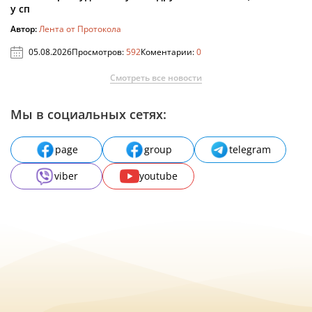
у сп
Автор:
Лента от Протокола
05.08.2026
Просмотров:
592
Коментарии:
0
Смотреть все новости
Мы в социальных сетях:
page
group
telegram
viber
youtube