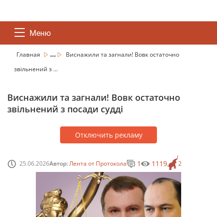
Меню
...
Главная
Виснажили та загнали! Вовк остаточно
звільнений з ...
Виснажили та загнали! Вовк остаточно
звільнений з посади судді
Отключить рекламу
1
1119
25.06.2026
Автор:
Лента от Протокола
2