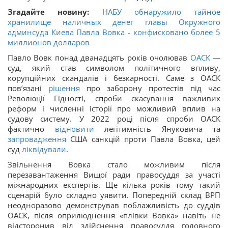
Згадайте новину:
НАБУ обнаружило тайное
хранилище наличных денег главы Окружного
админсуда Киева Павла Вовка - конфисковано более 5
миллионов долларов
Павло Вовк понад дванадцять років очолював
ОАСК
—
суд, який став символом політичного впливу,
корупційних скандалів і безкарності. Саме з ОАСК
пов’язані
рішення
про заборону протестів під час
Революції Гідності, спроби скасування важливих
реформ і численні історії про можливий вплив на
судову систему. У 2022 році після спроби ОАСК
фактично
відновити
легітимність Януковича та
запровадження
США санкцій проти Павла Вовка, цей
суд
ліквідували
.
Звільнення Вовка стало можливим після
перезавантаження Вищої ради правосуддя за участі
міжнародних експертів. Ще кілька років тому такий
сценарій було складно уявити. Попередній склад ВРП
неодноразово демонстрував поблажливість до суддів
ОАСК, після оприлюднення «плівки Вовка» навіть не
відсторонив від здійснення правосуддя головного