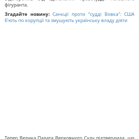
фігуранта.
Згадайте новину:
Санкції проти "судді Вовка": США
б’ють по корупції та змушують українську владу діяти
Тепер Велика Палата Верховного Суду підтвердила, що