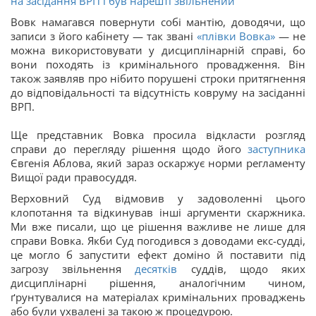
на засідання ВРП і був нарешті звільнений
Вовк намагався повернути собі мантію, доводячи, що
записи з його кабінету — так звані
«плівки Вовка»
— не
можна використовувати у дисциплінарній справі, бо
вони походять із кримінального провадження. Він
також заявляв про нібито порушені строки притягнення
до відповідальності та відсутність ковруму на засіданні
ВРП.
Ще представник Вовка просила відкласти розгляд
справи до перегляду рішення щодо його
заступника
Євгенія Аблова, який зараз оскаржує норми регламенту
Вищої ради правосуддя.
Верховний Суд відмовив у задоволенні цього
клопотання та відкинував інші аргументи скаржника.
Ми вже писали, що це рішення важливе не лише для
справи Вовка. Якби Суд погодився з доводами екс-судді,
це могло б запустити ефект доміно й поставити під
загрозу звільнення
десятків
суддів, щодо яких
дисциплінарні рішення, аналогічним чином,
ґрунтувалися на матеріалах кримінальних проваджень
або були ухвалені за такою ж процедурою.