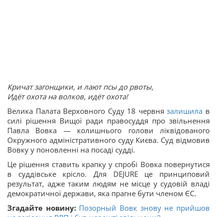
Кричат загонщики, и лают псы до рвоты,
Идёт охота на волков, идёт охота!
Велика Палата Верховного Суду 18 червня
залишила
в
силі рішення Вищої ради правосуддя про звільнення
Павла Вовка — колишнього голови ліквідованого
Окружного адміністративного суду Києва. Суд відмовив
Вовку у поновленні на посаді судді.
Це рішення ставить крапку у спробі Вовка повернутися
в суддівське крісло. Для DEJURE це принциповий
результат, адже таким людям не місце у судовій владі
демократичної держави, яка прагне бути членом ЄС.
Згадайте новину:
Позорный Вовк знову не прийшов