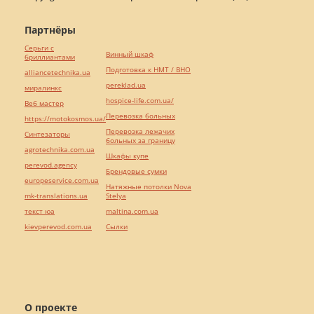
Партнёры
Серьги с
Винный шкаф
бриллиантами
Подготовка к НМТ / ВНО
alliancetechnika.ua
pereklad.ua
миралинкс
hospice-life.com.ua/
Веб мастер
Перевозка больных
https://motokosmos.ua/
Перевозка лежачих
Синтезаторы
больных за границу
agrotechnika.com.ua
Шкафы купе
perevod.agency
Брендовые сумки
europeservice.com.ua
Натяжные потолки Nova
mk-translations.ua
Stelya
текст юа
maltina.com.ua
kievperevod.com.ua
Cылки
О проекте