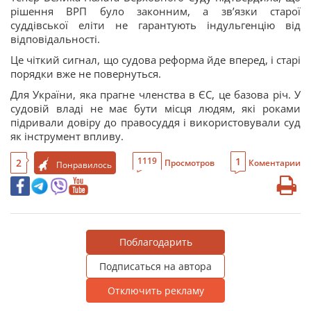
рішення ВРП було законним, а звʼязки старої
суддівської еліти не гарантують індульгенцію від
відповідальності.
Це чіткий сигнал, що судова реформа йде вперед, і старі
порядки вже не повернуться.
Для України, яка прагне членства в ЄС, це базова річ. У
судовій владі не має бути місця людям, які роками
підривали довіру до правосуддя і використовували суд
як інструмент впливу.
1
1119
2
Просмотров
Коментарии
Понравилось
Поблагодарить
Подписаться на автора
Отключить рекламу