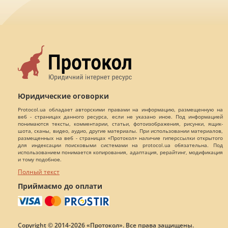
Юридические оговорки
Protocol.ua обладает авторскими правами на информацию, размещенную на
веб - страницах данного ресурса, если не указано иное. Под информацией
понимаются тексты, комментарии, статьи, фотоизображения, рисунки, ящик-
шота, сканы, видео, аудио, другие материалы. При использовании материалов,
размещенных на веб - страницах «Протокол» наличие гиперссылки открытого
для индексации поисковыми системами на protocol.ua обязательна. Под
использованием понимается копирования, адаптация, рерайтинг, модификация
и тому подобное.
Полный текст
Приймаємо до оплати
Copyright © 2014-2026 «Протокол». Все права защищены.