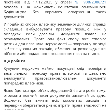
постанові від 17.12.2025 у справі
№ 908/2388/21
вказала і на можливість констатації самочинності
будівництва без окремого оскарження таких
документів.
У подібних спорах власнику земельної ділянки справді
складніше вибудовувати правову позицію, ніж у
випадках, коли дозвільні документи взагалі не
отримувалися. Проте сам факт спору вже створює
ризики для власника нерухомості — зокрема у вигляді
забезпечувальних заходів, обмеження розпорядження
об’єктом або подальшого оскарження прав на нього.
Що робити
Купуючи нерухоме майно, покупцеві слід перевіряти
весь ланцюг переходу права власності та детально
аналізувати правовстановлювальні документи
попередніх власників.
Якщо йдеться про об’єкт, збудований багато років тому,
отримати повний пакет документів зазвичай складно.
Водночас без вжиття всіх можливих заходів із
перевірки зберігається ризик втрати права власності на