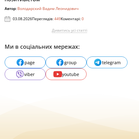
Автор:
Володарский Вадим Леонидович
03.08.2026
Переглядів:
449
Коментарі:
0
Дивитись усі статті
Ми в соціальних мережах:
page
group
telegram
viber
youtube