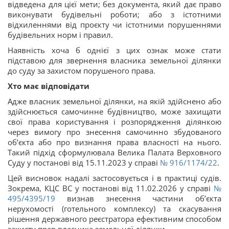
відведена для цієї мети; без документа, який дає право
виконувати будівельні роботи; або з істотними
відхиленнями від проєкту чи істотними порушеннями
будівельних норм і правил.
Наявність хоча б однієї з цих ознак може стати
підставою для звернення власника земельної ділянки
до суду за захистом порушеного права.
Хто має відповідати
Адже власник земельної ділянки, на якій здійснено або
здійснюється самочинне будівництво, може захищати
свої права користування і розпорядження ділянкою
через вимогу про знесення самочинно збудованого
об’єкта або про визнання права власності на нього.
Такий підхід сформулювала Велика Палата Верховного
Суду у постанові від 15.11.2023 у справі
№ 916/1174/22
.
Цей висновок надалі застосовується і в практиці судів.
Зокрема, КЦС ВС у постанові від 11.02.2026 у справі
№
495/4395/19
визнав знесення частини об’єкта
нерухомості (готельного комплексу) та скасування
рішення державного реєстратора ефективним способом