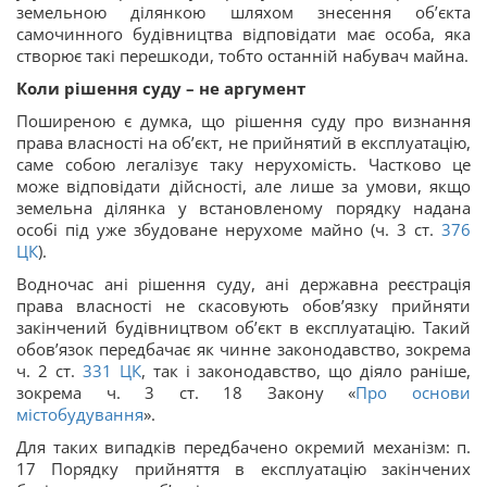
земельною ділянкою шляхом знесення об’єкта
самочинного будівництва відповідати має особа, яка
створює такі перешкоди, тобто останній набувач майна.
Коли рішення суду – не аргумент
Поширеною є думка, що рішення суду про визнання
права власності на об’єкт, не прийнятий в експлуатацію,
саме собою легалізує таку нерухомість. Частково це
може відповідати дійсності, але лише за умови, якщо
земельна ділянка у встановленому порядку надана
особі під уже збудоване нерухоме майно (ч. 3 ст.
376
ЦК
).
Водночас ані рішення суду, ані державна реєстрація
права власності не скасовують обов’язку прийняти
закінчений будівництвом об’єкт в експлуатацію. Такий
обов’язок передбачає як чинне законодавство, зокрема
ч. 2 ст.
331
ЦК
, так і законодавство, що діяло раніше,
зокрема ч. 3 ст. 18 Закону «
Про основи
містобудування
».
Для таких випадків передбачено окремий механізм: п.
17 Порядку прийняття в експлуатацію закінчених