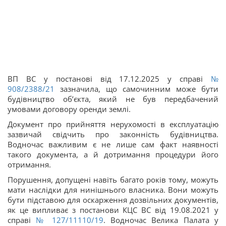
ВП ВС у постанові від 17.12.2025 у справі
№
908/2388/21
зазначила, що самочинним може бути
будівництво об’єкта, який не був передбачений
умовами договору оренди землі.
Документ про прийняття нерухомості в експлуатацію
зазвичай свідчить про законність будівництва.
Водночас важливим є не лише сам факт наявності
такого документа, а й дотримання процедури його
отримання.
Порушення, допущені навіть багато років тому, можуть
мати наслідки для нинішнього власника. Вони можуть
бути підставою для оскарження дозвільних документів,
як це випливає з постанови КЦС ВС від 19.08.2021 у
справі
№ 127/11110/19
. Водночас Велика Палата у