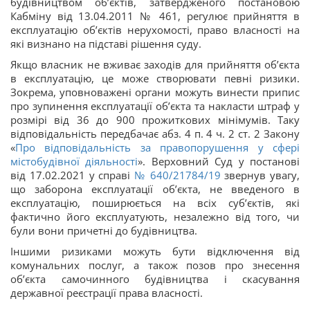
будівництвом об’єктів, затвердженого постановою
Кабміну від 13.04.2011 № 461, регулює прийняття в
експлуатацію об’єктів нерухомості, право власності на
які визнано на підставі рішення суду.
Якщо власник не вживає заходів для прийняття об’єкта
в експлуатацію, це може створювати певні ризики.
Зокрема, уповноважені органи можуть винести припис
про зупинення експлуатації об’єкта та накласти штраф у
розмірі від 36 до 900 прожиткових мінімумів. Таку
відповідальність передбачає абз. 4 п. 4 ч. 2 ст. 2 Закону
«
Про відповідальність за правопорушення у сфері
містобудівної діяльності
». Верховний Суд у постанові
від 17.02.2021 у справі
№ 640/21784/19
звернув увагу,
що заборона експлуатації об’єкта, не введеного в
експлуатацію, поширюється на всіх суб’єктів, які
фактично його експлуатують, незалежно від того, чи
були вони причетні до будівництва.
Іншими ризиками можуть бути відключення від
комунальних послуг, а також позов про знесення
об’єкта самочинного будівництва і скасування
державної реєстрації права власності.