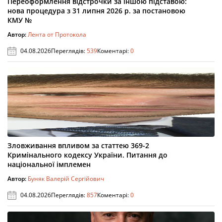
Переоформлення відстрочки за іншою підставою:
нова процедура з 31 липня 2026 р. за постановою
КМУ №
Автор:
Лента от Протокола
04.08.2026
Переглядів:
539
Коментарі:
0
Зловживання впливом за статтею 369-2
Кримінального кодексу України. Питання до
національної імплемен
Автор:
Буняк Валерій Сергійович
04.08.2026
Переглядів:
857
Коментарі:
0