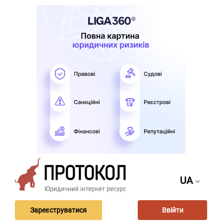
UA
Зареєструватися
Ввійти