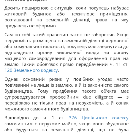
Досить поширеною є ситуація, коли покупець набуває
житловий будинок або нежитлове приміщення,
розташовані на земельній ділянці, права на яку
продавець не оформив.
Сам по собі такий правочин закон не забороняє. Якщо
нерухомість розміщена на земельній ділянці державної
або комунальної власності, покупець має звернутися до
відповідного органу виконавчої влади чи органу
місцевого самоврядування для оформлення прав на
землю. Такий обов’язок прямо передбачений ч. 11 ст.
120
Земельного кодексу
.
Однак основний ризик у подібних угодах часто
пов’язаний не лише із землею, а й із законністю самого
будівництва. Тому придбання такого об’єкта має
супроводжуватися професійним due diligence — з
перевіркою не тільки прав на нерухомість, а й ознак
можливого самочинного будівництва.
Відповідно до ч. 1 ст.
376
Цивільного кодексу
самочинним є нерухоме майно, якщо воно збудоване
або будується на земельній ділянці, що не була