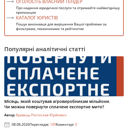
ОГОЛОСІТЬ ВЛАСНИЙ ТЕНДЕР
Про надання юридичної послуги та отримайте найвигіднішу
пропозицію
КАТАЛОГ ЮРИСТІВ
Пошук виконавця для вирішення Вашої проблеми за
фильтрами, показниками та рейтингом
Популярні аналітичні статті
Місяць, який коштував агровиробникам мільйони.
Чи можна повернути сплачене експортне мито?
Автор:
Кравець Ростислав Юрійович
08.08.2026
Переглядів:
109
Коментарі:
0