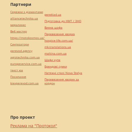
Партнери
Сережки з діамантами
pereklad.ua
alliancetechnika.ua
Підготовка до НМТ / ЗНО
миралинкс
Винна шафа
Веб мастер
Перевезення хворих
https://motokosmos.ua/
hospice-life.com.ua/
Синтезатори
mk-translations.ua
perevod.agency
maltina.com.ua
agrotechnika.com.ua
Шафи купе
europeservice.com.ua
Брендові сумки
текст юа
Натяжні стелі Nova Stelya
Посилання
Перевезення хворих за
kievperevod.com.ua
кордон
Про проект
Реклама на "Протокол"