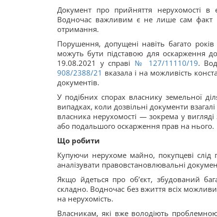
Документ про прийняття нерухомості в е
Водночас важливим є не лише сам факт н
отримання.
Порушення, допущені навіть багато років
можуть бути підставою для оскарження до
19.08.2021 у справі
№ 127/11110/19
. Во
908/2388/21
вказала і на можливість конст
документів.
У подібних спорах власнику земельної діл
випадках, коли дозвільні документи взагалі
власника нерухомості — зокрема у вигляді
або подальшого оскарження прав на нього.
Що робити
Купуючи нерухоме майно, покупцеві слід п
аналізувати правовстановлювальні докумен
Якщо йдеться про об’єкт, збудований баг
складно. Водночас без вжиття всіх можливих
на нерухомість.
Власникам, які вже володіють проблемною