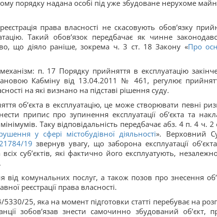
ому порядку надана особі під уже збудоване нерухоме майно
реєстрація права власності не скасовують обов’язку прий
атацію. Такий обов’язок передбачає як чинне законодавс
тво, що діяло раніше, зокрема ч. 3 ст. 18 Закону «
Про ос
еханізм: п. 17 Порядку прийняття в експлуатацію закінч
становою Кабміну від 13.04.2011 № 461, регулює прийнят
сності на які визнано на підставі рішення суду.
ття об’єкта в експлуатацію, це може створювати певні риз
ести припис про зупинення експлуатації об’єкта та накл
німумів. Таку відповідальність передбачає абз. 4 п. 4 ч. 2 
рушення у сфері містобудівної діяльності
». Верховний С
21784/19
звернув увагу, що заборона експлуатації об’єкта
всіх суб’єктів, які фактично його експлуатують, незалежно
.
від комунальних послуг, а також позов про знесення об’
вної реєстрації права власності.
/5330/25, яка на момент підготовки статті перебуває на розг
анції зобов’язав знести самочинно збудований об’єкт, п