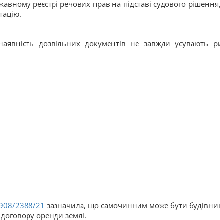
жавному реєстрі речових прав на підставі судового рішення,
тацію.
наявність дозвільних документів не завжди усувають р
908/2388/21
зазначила, що самочинним може бути будівни
 договору оренди землі.