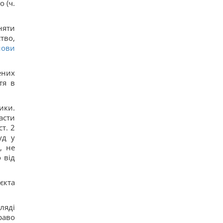
 (ч.
няти
тво,
нови
ених
тя в
ики.
асти
ст. 2
уд у
, не
 від
єкта
ляді
раво