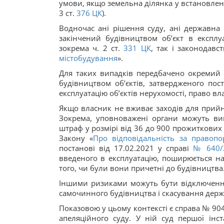
умови, якщо земельна ділянка у встановлен
3 ст.
376
ЦК
).
Водночас ані рішення суду, ані державна 
закінчений будівництвом об’єкт в експлу
зокрема ч. 2 ст.
331
ЦК
, так і законодавс
містобудування
».
Для таких випадків передбачено окремий м
будівництвом об’єктів, затвердженого по
експлуатацію об’єктів нерухомості, право вла
Якщо власник не вживає заходів для прийня
Зокрема, уповноважені органи можуть вин
штраф у розмірі від 36 до 900 прожиткових мі
Закону «
Про відповідальність за правопо
постанові від 17.02.2021 у справі
№ 640/
введеного в експлуатацію, поширюється на 
того, чи були вони причетні до будівництва
Іншими ризиками можуть бути відключення 
самочинного будівництва і скасування держа
Показовою у цьому контексті є справа № 904
апеляційного суду. У ній суд першої інст