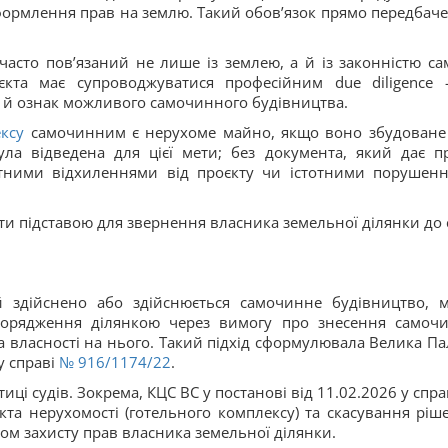
ормлення прав на землю. Такий обов’язок прямо передбач
асто пов’язаний не лише із землею, а й із законністю са
’єкта має супроводжуватися професійним due diligence
 а й ознак можливого самочинного будівництва.
ксу
самочинним є нерухоме майно, якщо воно збудоване
ула відведена для цієї мети; без документа, який дає п
тотними відхиленнями від проєкту чи істотними порушен
тати підставою для звернення власника земельної ділянки до 
й здійснено або здійснюється самочинне будівництво, 
зпорядження ділянкою через вимогу про знесення самоч
а власності на нього. Такий підхід сформулювала Велика Па
у справі
№ 916/1174/22
.
иці судів. Зокрема, КЦС ВС у постанові від 11.02.2026 у спр
та нерухомості (готельного комплексу) та скасування ріш
м захисту прав власника земельної ділянки.