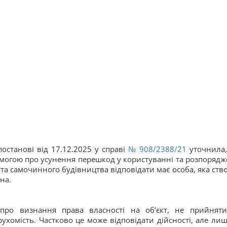
останові від 17.12.2025 у справі
№ 908/2388/21
уточнила,
вимогою про усунення перешкод у користуванні та розпорядж
а самочинного будівництва відповідати має особа, яка ств
на.
ро визнання права власності на об’єкт, не прийнят
рухомість. Частково це може відповідати дійсності, але лиш