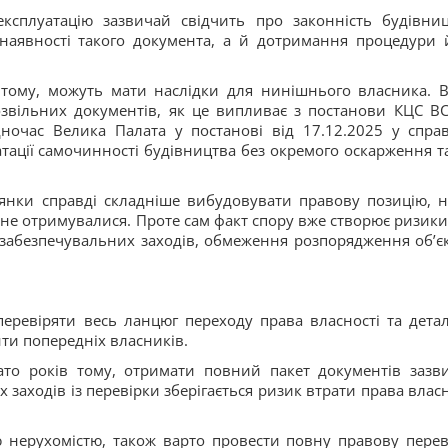
ксплуатацію зазвичай свідчить про законність будівниц
аявності такого документа, а й дотримання процедури 
 тому, можуть мати наслідки для нинішнього власника. 
звільних документів, як це випливає з постанови КЦС ВС
дночас Велика Палата у постанові від 17.12.2025 у спра
атації самочинності будівництва без окремого оскарження т
янки справді складніше вибудовувати правову позицію, н
 не отримувалися. Проте сам факт спору вже створює ризики
 забезпечувальних заходів, обмеження розпорядження об’є
еревіряти весь ланцюг переходу права власності та дета
ти попередніх власників.
ато років тому, отримати повний пакет документів зазв
 заходів із перевірки зберігається ризик втрати права власн
 нерухомістю, також варто провести повну правову перев