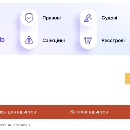
исы для юристов
Каталог юристов
станнього власн...