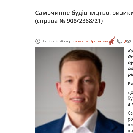
Самочинне будівництво: ризики
(справа № 908/2388/21)
0
12.05.2026
Автор:
Лента от Протокола
1
К
б
б
вл
рі
Ри
До
бу
ді
Са
ро
вл
в