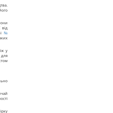
тва.
його
Вони
 від
ві
№
аких
іж у
 для
ктом
льно
ичай
ості
ірку