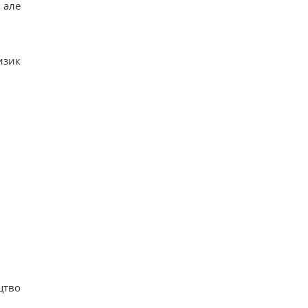
 але
изик
цтво