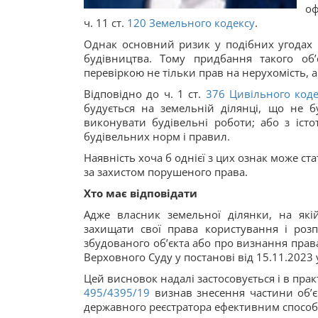
оф
ч. 11 ст.
120
Земельного кодексу
.
Однак основний ризик у подібних угодах ч
будівництва. Тому придбання такого об
перевіркою не тільки прав на нерухомість,
Відповідно до ч. 1 ст.
376
Цивільного коде
будується на земельній ділянці, що не б
виконувати будівельні роботи; або з іс
будівельних норм і правил.
Наявність хоча б однієї з цих ознак може с
за захистом порушеного права.
Хто має відповідати
Адже власник земельної ділянки, на які
захищати свої права користування і ро
збудованого об’єкта або про визнання прав
Верховного Суду у постанові від 15.11.2023 
Цей висновок надалі застосовується і в практ
495/4395/19
визнав знесення частини об’єк
державного реєстратора ефективним способо