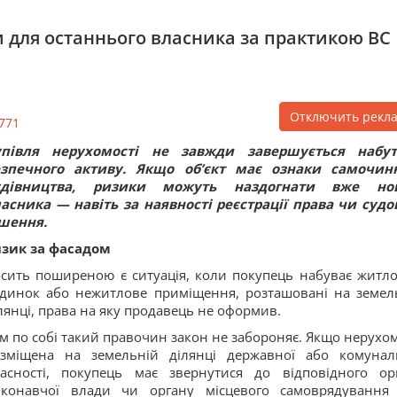
 для останнього власника за практикою ВС
Отключить рекл
771
упівля нерухомості не завжди завершується набу
езпечного активу. Якщо об’єкт має ознаки самочин
удівництва, ризики можуть наздогнати вже нов
асника — навіть за наявності реєстрації права чи судо
шення.
зик за фасадом
сить поширеною є ситуація, коли покупець набуває житл
динок або нежитлове приміщення, розташовані на земел
лянці, права на яку продавець не оформив.
м по собі такий правочин закон не забороняє. Якщо нерухом
зміщена на земельній ділянці державної або комунал
асності, покупець має звернутися до відповідного ор
иконавчої влади чи органу місцевого самоврядування