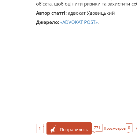
об’єкта, щоб оцінити ризики та захистити се
Автор статті:
адвокат Удовицький
Джерело:
«ADVOKAT POST»
.
0
771
1
Просмотров
Понравилось