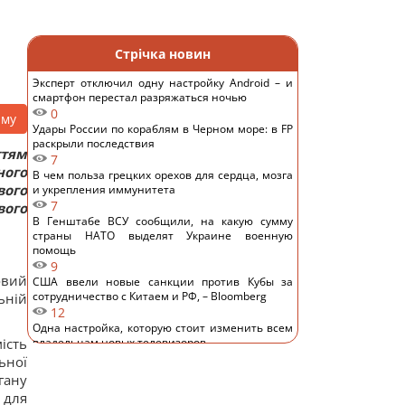
Стрічка новин
Эксперт отключил одну настройку Android – и
смартфон перестал разряжаться ночью
0
аму
Удары России по кораблям в Черном море: в FP
раскрыли последствия
ттям
7
ного
В чем польза грецких орехов для сердца, мозга
ого
и укрепления иммунитета
7
вого
В Генштабе ВСУ сообщили, на какую сумму
страны НАТО выделят Украине военную
помощь
9
овий
США ввели новые санкции против Кубы за
сотрудничество с Китаем и РФ, – Bloomberg
ьній
12
Одна настройка, которую стоит изменить всем
ість
владельцам новых телевизоров
12
ьної
Ученые нашли отпечатки пальцев на керамике
гану
возрастом 8000 лет: что их удивило
 для
13