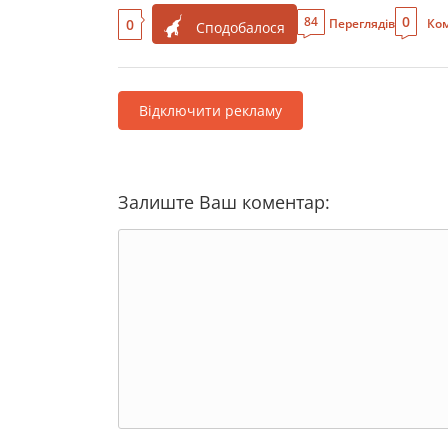
0
84
0
Переглядів
Ком
Сподобалося
Відключити рекламу
Залиште Ваш коментар: