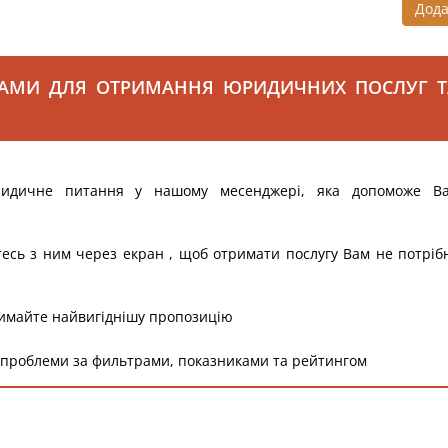
Дод
САМИ ДЛЯ ОТРИМАННЯ ЮРИДИЧНИХ ПОСЛУГ Т
ридичне питання у нашому месенджері, яка допоможе В
тесь з ним через екран , щоб отримати послугу Вам не потріб
римайте найвигіднішу пропозицію
 проблеми за фильтрами, показниками та рейтингом