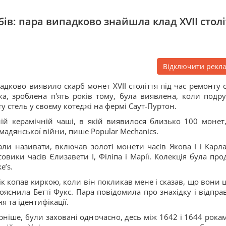
бів: пара випадково знайшла клад XVII столі
Відключити рекл
дково виявило скарб монет XVII століття під час ремонту с
дка, зроблена п'ять років тому, була виявлена, коли подр
 стель у своєму котеджі на фермі Саут-Пуртон.
ій керамічній чаші, в якій виявилося близько 100 монет
мадянської війни, пише Popular Mechanics.
ли називати, включав золоті монети часів Якова I і Карла 
овики часів Єлизавети I, Філіпа і Марії. Колекція була про
e’s.
вік копав киркою, коли він покликав мене і сказав, що вони 
пояснила Бетті Фукс. Пара повідомила про знахідку і відпра
 та ідентифікації.
ніше, були заховані одночасно, десь між 1642 і 1644 рокам