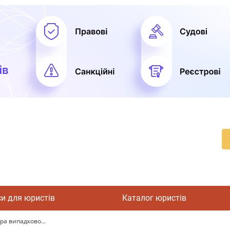
си для юристів
Каталог юристів
ара випадково...