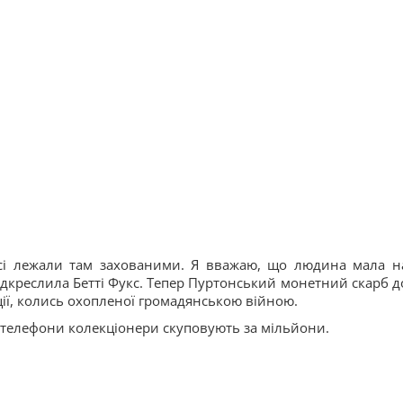
осі лежали там захованими. Я вважаю, що людина мала н
 підкреслила Бетті Фукс. Тепер Пуртонський монетний скарб д
ції, колись охопленої громадянською війною.
і телефони колекціонери скуповують за мільйони.