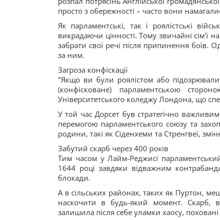
розпал потрясінь Англійської громадянської
просто з обережності – часто вони намагали
Як парламентські, так і роялістські війс
викрадаючи цінності. Тому звичайні сім'ї н
забрати свої речі після припинення боїв. Од
за ним.
Загроза конфіскації
"Якщо ви були роялістом або підозрювали
(конфісковане) парламентською стороно
Університетського коледжу Лондона, що спеціа
У той час Дорсет був стратегічно важливим
перемогою парламентського союзу та захопл
родини, такі як Сіденхеми та Стренгвеї, змі
Забутий скарб через 400 років
Тим часом у Лайм-Реджисі парламентський
1644 році завдяки відважним контрабанди
блокади.
А в сільських районах, таких як Пуртон, ме
наскочити в будь-який момент. Скарб, 
залишила після себе уламки хаосу, поховані 