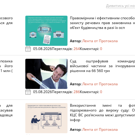
Дивитись усі н
сового
Правомірним і ефективним способ
ься для
захисту речових прав замовника 
об’єкт будівництва в разі їх осп
Автор:
Лента от Протокола
05.08.2026
Переглядів:
264
Коментарі:
0
озика
Суд оштрафував командир
а його
військової частини за ігноруван
1 млн (
рішення на 66 560 грн
Автор:
Лента от Протокола
05.08.2026
Переглядів:
286
Коментарі:
0
а для
Використання імені та фот
касував
підозрюваного до вироку суду: 
адовця
КЦС ВС роз’яснила межі допустимо
інфор
Автор:
Лента от Протокола