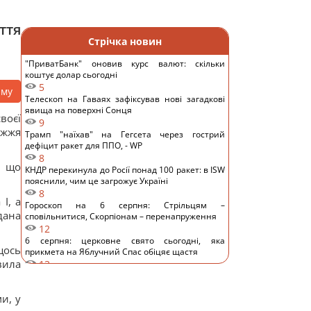
ття
Стрічка новин
"ПриватБанк" оновив курс валют: скільки
коштує долар сьогодні
5
аму
Телескоп на Гаваях зафіксував нові загадкові
явища на поверхні Сонця
воєї
9
ужжя
Трамп "наїхав" на Гегсета через гострий
дефіцит ракет для ППО, - WP
8
, що
КНДР перекинула до Росії понад 100 ракет: в ISW
пояснили, чим це загрожує Україні
8
I, а
Гороскоп на 6 серпня: Стрільцям –
дана
сповільнитися, Скорпіонам – перенапруження
12
6 серпня: церковне свято сьогодні, яка
щось
прикмета на Яблучний Спас обіцяє щастя
вила
13
Вівсянка проти граноли: дієтологи розповіли,
що краще для контролю рівня цукру в крові
и, у
11