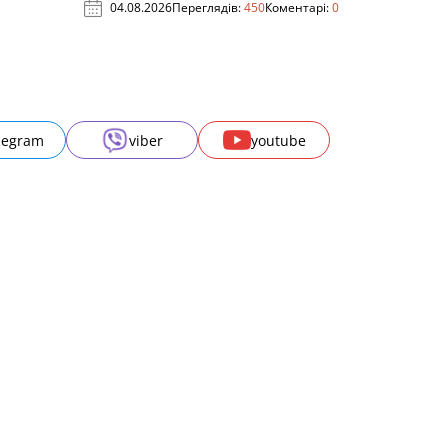
04.08.2026
Переглядів:
450
Коментарі:
0
legram
viber
youtube