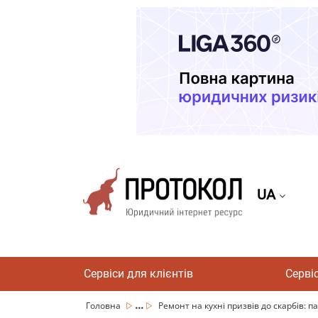
UA
Сервіси для клієнтів
Серві
...
Головна
Ремонт на кухні призвів до скарбів: п