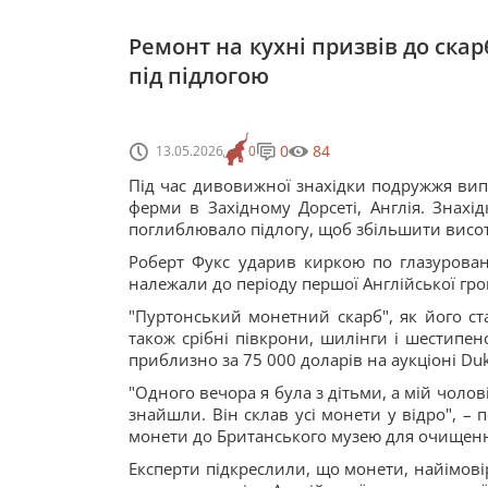
Ремонт на кухні призвів до скар
під підлогою
0
84
13.05.2026
0
Під час дивовижної знахідки подружжя випа
ферми в Західному Дорсеті, Англія. Знахі
поглиблювало підлогу, щоб збільшити висоту
Роберт Фукс ударив киркою по глазурован
належали до періоду першої Англійської гро
"Пуртонський монетний скарб", як його ста
також срібні півкрони, шилінги і шестипенс
приблизно за 75 000 доларів на аукціоні Duk
"Одного вечора я була з дітьми, а мій чоло
знайшли. Він склав усі монети у відро", – 
монети до Британського музею для очищення
Експерти підкреслили, що монети, найімовір