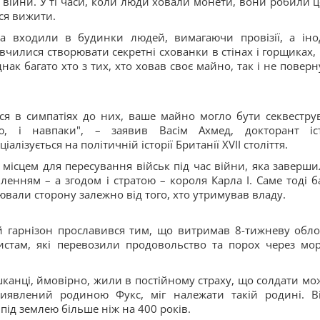
 війни. У ті часи, коли люди ховали монети, вони робили ц
ся вижити.
ька входили в будинки людей, вимагаючи провізії, а іно
авчилися створювати секретні схованки в стінах і горщиках,
нак багато хто з тих, хто ховав своє майно, так і не поверн
ся в симпатіях до них, ваше майно могло бути секвестру
ю, і навпаки", – заявив Васім Ахмед, докторант іст
лізується на політичній історії Британії XVII століття.
 місцем для пересування військ під час війни, яка заверши
енням – а згодом і стратою – короля Карла I. Саме тоді ба
нювали сторону залежно від того, хто утримував владу.
 гарнізон прославився тим, що витримав 8-тижневу обло
стам, які перевозили продовольство та порох через мор
шканці, ймовірно, жили в постійному страху, що солдати мо
виявлений родиною Фукс, міг належати такій родині. В
під землею більше ніж на 400 років.