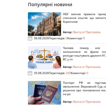
Популярні новини
НБУ змінив правила приму
списання коштів: що змінит
боржників
Автор:
Лента от Протокола
06.08.2026
Переглядів:
0
Коментарі:
0
Чоловік помер, але п
залишилася: як фраза «н
розсуд» коштувала дружині $1,
ВС у сп
Автор:
Лента от Протокола
05.08.2026
Переглядів:
350
Коментарі:
0
Паспорт РФ як підстав
звільнення: Верховний Суд с
рішення про поновлення пос
на ро
Автор:
Лента от Протокола