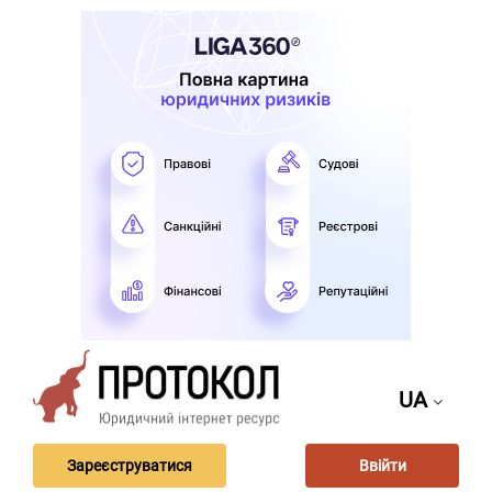
UA
Зареєструватися
Ввійти