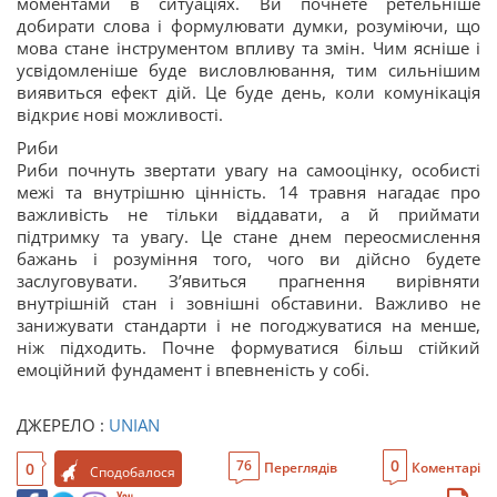
моментами в ситуаціях. Ви почнете ретельніше
добирати слова і формулювати думки, розуміючи, що
мова стане інструментом впливу та змін. Чим ясніше і
усвідомленіше буде висловлювання, тим сильнішим
виявиться ефект дій. Це буде день, коли комунікація
відкриє нові можливості.
Риби
Риби почнуть звертати увагу на самооцінку, особисті
межі та внутрішню цінність. 14 травня нагадає про
важливість не тільки віддавати, а й приймати
підтримку та увагу. Це стане днем переосмислення
бажань і розуміння того, чого ви дійсно будете
заслуговувати. З’явиться прагнення вирівняти
внутрішній стан і зовнішні обставини. Важливо не
занижувати стандарти і не погоджуватися на менше,
ніж підходить. Почне формуватися більш стійкий
емоційний фундамент і впевненість у собі.
ДЖЕРЕЛО :
UNIAN
0
76
0
Переглядів
Коментарі
Сподобалося