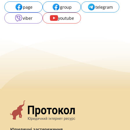
page
group
telegram
viber
youtube
Юридичні застереження