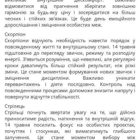
відмовитися від прагнення зберігати зовнішню
гармонію за будь-яку ціну і зосередитися на більш
чесних і стійких зв'язках. Це буде день емоційного
дорослішання і зміцнення особистих меж.
Скорпіон
Скорпіони відчують необхідність навести порядок у
повсякденному житті та внутрішньому стані. 14 травня
підштовхне до перегляду звичок, режиму та розподілу
енергії. З’явиться розуміння, що невеликі, але регулярні
кроки даватимуть більш стійкий результат, ніж різкі
зміни. Це стане моментом формування нових звичок і
зміцнення дисципліни. Важливо уникати
перевантажень і діяти послідовно. Контроль над
повсякденними процесами допоможе знизити напругу і
повернути відчуття стабільності.
Стрілець
Стрільці почнуть звертати увагу на те, що дійсно
приноситиме радість, натхнення та внутрішній відгук.
14 травня посилить фокус на особистих проєктах,
почуттях і стосунках, які вимагатимуть глибшого
залучення. Це стане моментом вибору між