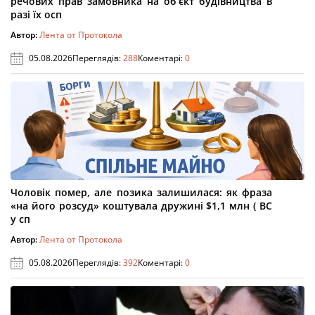
речових прав замовника на об’єкт будівництва в
разі їх осп
Автор:
Лента от Протокола
05.08.2026
Переглядів:
288
Коментарі:
0
Чоловік помер, але позика залишилася: як фраза
«на його розсуд» коштувала дружині $1,1 млн ( ВС
у сп
Автор:
Лента от Протокола
05.08.2026
Переглядів:
392
Коментарі:
0