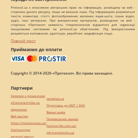
Protocol.ua є власником авторських прав на інформацію, розміщену на веб -
сторінках даного ресурсу, якщо не вказано інше. Під інформацією розуміються
тексти, коментарі, статті, фотозображення, малюнки, ящик-шота, скани, відео,
аудіо, інші матеріали. При використанні матеріалів, розміщених на веб -
сторінках «Протокол» наявність гіперпосилання відкритого для індексації
пошуковими системами на protocol.ua обов`язкове. Під використанням
розуміється копіювання, адаптація, рерайтинг, модифікація тощо.
Повний текст
Приймаємо до оплати
Copyright © 2014-2026 «Протокол». Всі права захищені.
Партнери
Сережки з діамантами
pereklad.ua
alliancetechnika.ua
Підготовка до НМТ / ЗНО
миралинкс
Винна шафа
Веб мастер
Перевезення хворих
https://motokosmos.ua/
hospice-life.com.ua/
Синтезатори
mk-translations.ua
perevod.agency