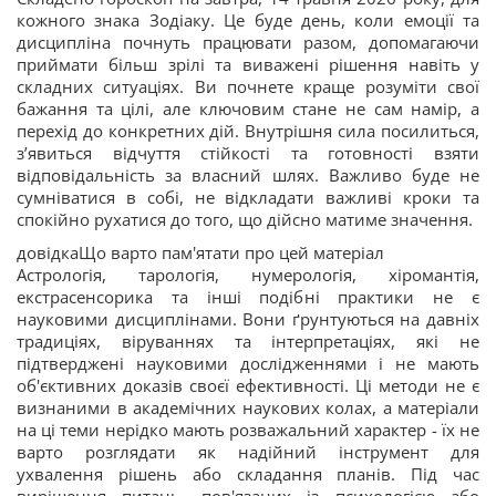
кожного знака Зодіаку. Це буде день, коли емоції та
дисципліна почнуть працювати разом, допомагаючи
приймати більш зрілі та виважені рішення навіть у
складних ситуаціях. Ви почнете краще розуміти свої
бажання та цілі, але ключовим стане не сам намір, а
перехід до конкретних дій. Внутрішня сила посилиться,
з’явиться відчуття стійкості та готовності взяти
відповідальність за власний шлях. Важливо буде не
сумніватися в собі, не відкладати важливі кроки та
спокійно рухатися до того, що дійсно матиме значення.
довідкаЩо варто пам'ятати про цей матеріал
Астрологія, тарологія, нумерологія, хіромантія,
екстрасенсорика та інші подібні практики не є
науковими дисциплінами. Вони ґрунтуються на давніх
традиціях, віруваннях та інтерпретаціях, які не
підтверджені науковими дослідженнями і не мають
об'єктивних доказів своєї ефективності. Ці методи не є
визнаними в академічних наукових колах, а матеріали
на ці теми нерідко мають розважальний характер - їх не
варто розглядати як надійний інструмент для
ухвалення рішень або складання планів. Під час