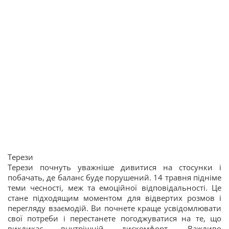
Терези
Терези почнуть уважніше дивитися на стосунки і
побачать, де баланс буде порушений. 14 травня підніме
теми чесності, меж та емоційної відповідальності. Це
стане підходящим моментом для відвертих розмов і
перегляду взаємодій. Ви почнете краще усвідомлювати
свої потреби і перестанете погоджуватися на те, що
викликає внутрішній дискомфорт. Важливо