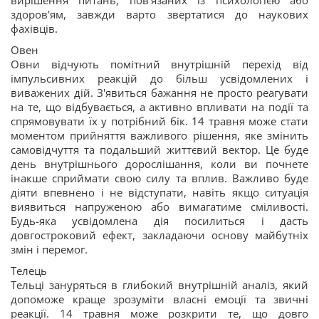
вирішення питань, пов'язаних із психологією або
здоров'ям, завжди варто звертатися до наукових
фахівців.
Овен
Овни відчують помітний внутрішній перехід від
імпульсивних реакцій до більш усвідомлених і
виважених дій. З'явиться бажання не просто реагувати
на те, що відбувається, а активно впливати на події та
спрямовувати їх у потрібний бік. 14 травня може стати
моментом прийняття важливого рішення, яке змінить
самовідчуття та подальший життєвий вектор. Це буде
день внутрішнього дорослішання, коли ви почнете
інакше сприймати свою силу та вплив. Важливо буде
діяти впевнено і не відступати, навіть якщо ситуація
виявиться напруженою або вимагатиме сміливості.
Будь-яка усвідомлена дія посилиться і дасть
довгостроковий ефект, закладаючи основу майбутніх
змін і перемог.
Телець
Тельці зануряться в глибокий внутрішній аналіз, який
допоможе краще зрозуміти власні емоції та звичні
реакції. 14 травня може розкрити те, що довго