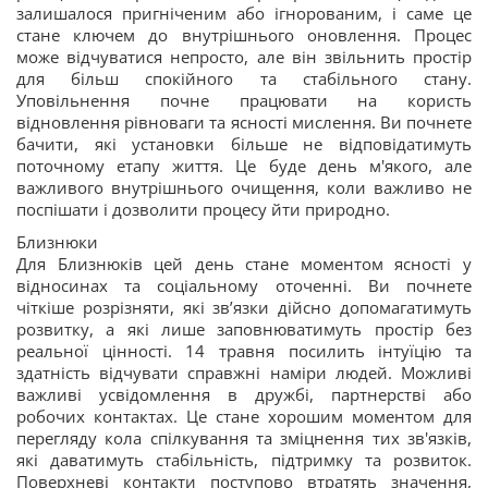
залишалося пригніченим або ігнорованим, і саме це
стане ключем до внутрішнього оновлення. Процес
може відчуватися непросто, але він звільнить простір
для більш спокійного та стабільного стану.
Уповільнення почне працювати на користь
відновлення рівноваги та ясності мислення. Ви почнете
бачити, які установки більше не відповідатимуть
поточному етапу життя. Це буде день м'якого, але
важливого внутрішнього очищення, коли важливо не
поспішати і дозволити процесу йти природно.
Близнюки
Для Близнюків цей день стане моментом ясності у
відносинах та соціальному оточенні. Ви почнете
чіткіше розрізняти, які зв’язки дійсно допомагатимуть
розвитку, а які лише заповнюватимуть простір без
реальної цінності. 14 травня посилить інтуїцію та
здатність відчувати справжні наміри людей. Можливі
важливі усвідомлення в дружбі, партнерстві або
робочих контактах. Це стане хорошим моментом для
перегляду кола спілкування та зміцнення тих зв'язків,
які даватимуть стабільність, підтримку та розвиток.
Поверхневі контакти поступово втратять значення,