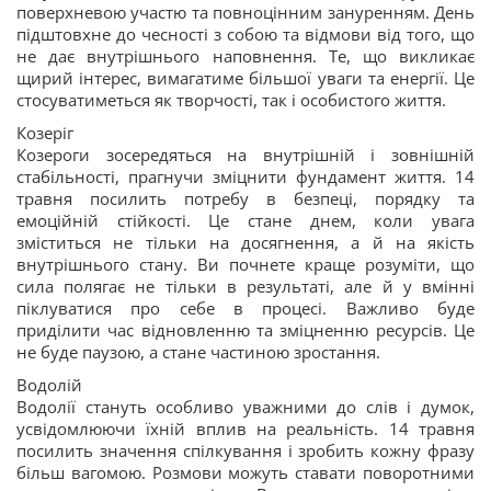
поверхневою участю та повноцінним зануренням. День
підштовхне до чесності з собою та відмови від того, що
не дає внутрішнього наповнення. Те, що викликає
щирий інтерес, вимагатиме більшої уваги та енергії. Це
стосуватиметься як творчості, так і особистого життя.
Козеріг
Козероги зосередяться на внутрішній і зовнішній
стабільності, прагнучи зміцнити фундамент життя. 14
травня посилить потребу в безпеці, порядку та
емоційній стійкості. Це стане днем, коли увага
зміститься не тільки на досягнення, а й на якість
внутрішнього стану. Ви почнете краще розуміти, що
сила полягає не тільки в результаті, але й у вмінні
піклуватися про себе в процесі. Важливо буде
приділити час відновленню та зміцненню ресурсів. Це
не буде паузою, а стане частиною зростання.
Водолій
Водолії стануть особливо уважними до слів і думок,
усвідомлюючи їхній вплив на реальність. 14 травня
посилить значення спілкування і зробить кожну фразу
більш вагомою. Розмови можуть ставати поворотними