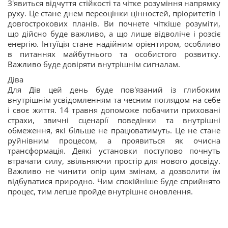
З'явиться відчуття стійкості та чітке розуміння напрямку
руху. Це стане днем переоцінки цінностей, пріоритетів і
довгострокових планів. Ви почнете чіткіше розуміти,
що дійсно буде важливо, а що лише відволіче і розсіє
енергію. Інтуїція стане надійним орієнтиром, особливо
в питаннях майбутнього та особистого розвитку.
Важливо буде довіряти внутрішнім сигналам.
Діва
Для Дів цей день буде пов'язаний із глибоким
внутрішнім усвідомленням та чесним поглядом на себе
і своє життя. 14 травня допоможе побачити приховані
страхи, звичні сценарії поведінки та внутрішні
обмеження, які більше не працюватимуть. Це не стане
руйнівним процесом, а проявиться як очисна
трансформація. Деякі установки поступово почнуть
втрачати силу, звільняючи простір для нового досвіду.
Важливо не чинити опір цим змінам, а дозволити їм
відбуватися природно. Чим спокійніше буде сприйнято
процес, тим легше пройде внутрішнє оновлення.