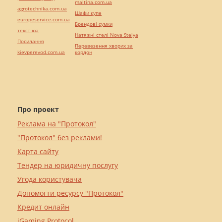
maltina.com.ua
agrotechnika.com.ua
Шафи купе
europeservice.com.ua
Брендові сумки
текст юа
Натяжні стелі Nova Stelya
Посилання
Перевезення хворих за
kievperevod.com.ua
кордон
Про проект
Реклама на "Протокол"
"Протокол" без реклами!
Карта сайту
Тендер на юридичну послугу
Угода користувача
Допомогти ресурсу "Протокол"
Кредит онлайн
iGaming Protocol