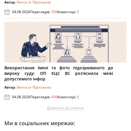
Автор:
Лента от Протокола
04.08.2026
Переглядів:
358
Коментарі:
0
Використання імені та фото підозрюваного до
вироку суду: ОП КЦС ВС роз’яснила межі
допустимого інфор
Автор:
Лента от Протокола
04.08.2026
Переглядів:
456
Коментарі:
0
Дивитись усі новини
Ми в соціальних мережах: