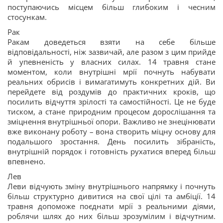
поступаючись місцем більш глибоким і чесним
стосункам.
Рак
Ракам доведеться взяти на себе більше
відповідальності, ніж зазвичай, але разом з цим прийде
й упевненість у власних силах. 14 травня стане
моментом, коли внутрішні мрії почнуть набувати
реальних обрисів і вимагатимуть конкретних дій. Ви
перейдете від роздумів до практичних кроків, що
посилить відчуття зрілості та самостійності. Це не буде
тиском, а стане природним процесом дорослішання та
зміцнення внутрішньої опори. Важливо не знецінювати
вже виконану роботу – вона створить міцну основу для
подальшого зростання. День посилить зібраність,
внутрішній порядок і готовність рухатися вперед більш
впевнено.
Лев
Леви відчують зміну внутрішнього напрямку і почнуть
більш структурно дивитися на свої цілі та амбіції. 14
травня допоможе поєднати мрії з реальними діями,
роблячи шлях до них більш зрозумілим і відчутним.