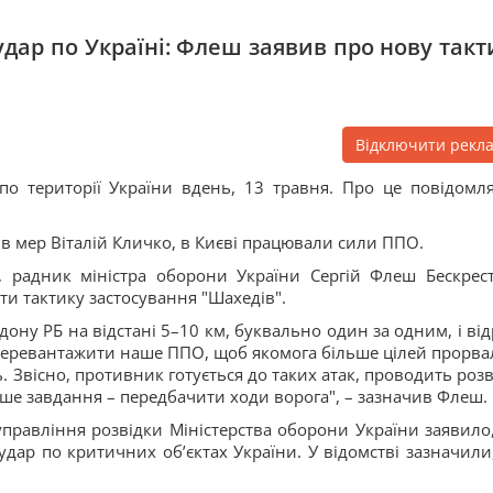
дар по Україні: Флеш заявив про нову такт
Відключити рекл
по території України вдень, 13 травня. Про це повідомл
вив мер Віталій Кличко, в Києві працювали сили ППО.
у, радник міністра оборони України Сергій Флеш Бескрес
ти тактику застосування "Шахедів".
ону РБ на відстані 5–10 км, буквально один за одним, і від
 перевантажити наше ППО, щоб якомога більше цілей прорва
. Звісно, противник готується до таких атак, проводить розв
аше завдання – передбачити ходи ворога", – зазначив Флеш.
правління розвідки Міністерства оборони України заявило
дар по критичних обʼєктах України. У відомстві зазначили