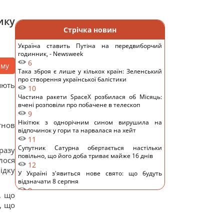
ику
Стрічка новин
Україна ставить Путіна на передвиборчий
годинник, - Newsweek
6
аму
Така зброя є лише у кількох країн: Зеленський
про створення української балістики
яють
10
Частина ракети SpaceX розбилася об Місяць:
вчені розповіли про побачене в телескоп
9
Нікітюк з однорічним сином вирушила на
тнов
відпочинок у гори та нарвалася на хейт
11
Супутник Сатурна обертається настільки
разу
повільно, що його доба триває майже 16 днів
лося
12
ідку
У Україні з'явиться нове свято: що будуть
відзначати 8 серпня
9
, що
7 серпня: церковне свято сьогодні, чому
, що
потрібно обов’язково подати милостиню
17