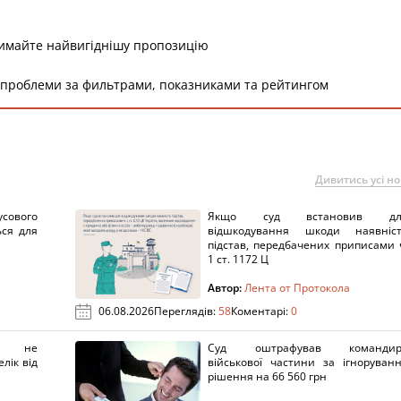
римайте найвигіднішу пропозицію
 проблеми за фильтрами, показниками та рейтингом
Дивитись усі н
сового
Якщо суд встановив дл
ься для
відшкодування шкоди наявніс
підстав, передбачених приписами 
1 ст. 1172 Ц
Автор:
Лента от Протокола
06.08.2026
Переглядів:
58
Коментарі:
0
х не
Суд оштрафував командир
лік від
військової частини за ігноруван
рішення на 66 560 грн