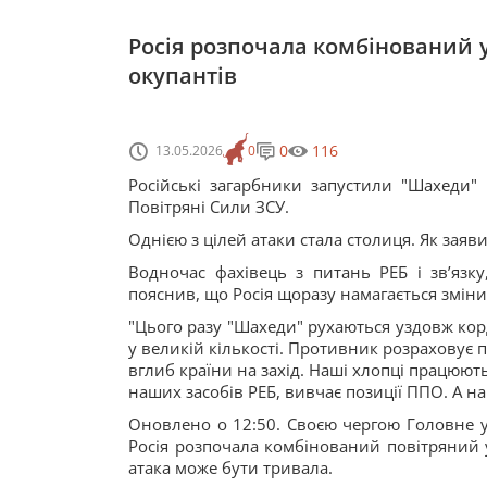
Росія розпочала комбінований у
окупантів
0
116
13.05.2026
0
Російські загарбники запустили "Шахеди" 
Повітряні Сили ЗСУ.
Однією з цілей атаки стала столиця. Як зая
Водночас фахівець з питань РЕБ і зв’язк
пояснив, що Росія щоразу намагається зміни
"Цього разу "Шахеди" рухаються уздовж корд
у великій кількості. Противник розраховує
вглиб країни на захід. Наші хлопці працюють
наших засобів РЕБ, вивчає позиції ППО. А н
Оновлено о 12:50. Своєю чергою Головне у
Росія розпочала комбінований повітряний у
атака може бути тривала.