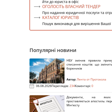
йти до юриста в офіс
ОГОЛОСІТЬ ВЛАСНИЙ ТЕНДЕР
Про надання юридичної послуги та от
КАТАЛОГ ЮРИСТІВ
Пошук виконавця для вирішення Вашої
Популярні новини
НБУ змінив правила приму
списання коштів: що змінит
боржників
Автор:
Лента от Протокола
06.08.2026
Переглядів:
234
Коментарі:
0
Документи, на яки
проставляється апостиль: пере
Мін’юсту