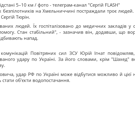
стані 5–10 км / фото - телеграм-канал "Сергій FLASH"
х безпілотників на Хмельниччині постраждали троє людей.
Сергій Тюрін.
ваних людей. Їх госпіталізовано до медичних закладів у с
помогу. Стан стабільний", - зазначив він, додавши, що во
ідбивають напад.
 комунікацій Повітряних сил ЗСУ Юрій Ігнат повідомляв
ваного удару по Україні. За його словами, крім "Шахед" в
ву.
вича, удар РФ по Україні може відбутися можливо й цієї н
 стати обʼєкти водопостачання.