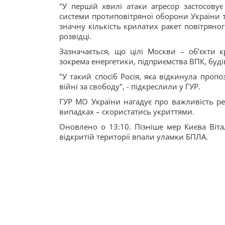
"У першій хвилі атаки агресор застосовує
системи протиповітряної оборони України та
значну кількість крилатих ракет повітряног
розвідці.
Зазначається, що цілі Москви – обʼєкти к
зокрема енергетики, підприємства ВПК, буді
"У такий спосіб Росія, яка відкинула пропо
війні за свободу", - підкреслили у ГУР.
ГУР МО України нагадує про важливість ре
випадках – скористатись укриттями.
Оновлено о 13:10. Пізніше мер Києва Віт
відкритій території впали уламки БПЛА.