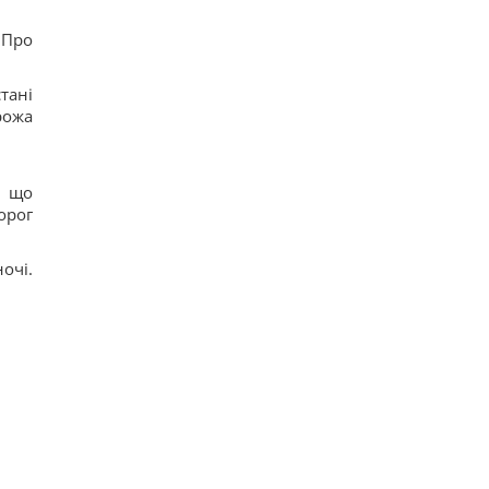
 Про
тані
рожа
, що
орог
очі.