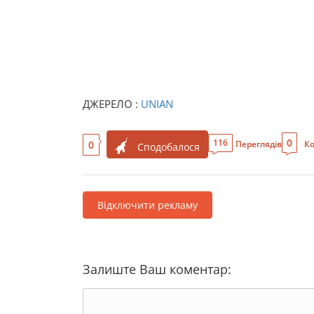
ДЖЕРЕЛО :
UNIAN
0
116
0
Переглядів
Ко
Сподобалося
Відключити рекламу
Залиште Ваш коментар: