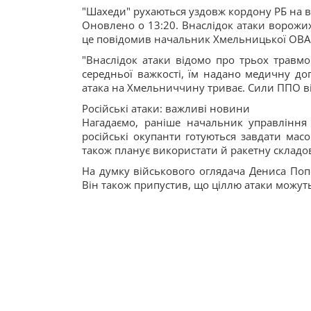
"Шахеди" рухаються уздовж кордону РБ на від
Оновлено о 13:20. Внаслідок атаки ворожи
це повідомив начальник Хмельницької ОВА 
"Внаслідок атаки відомо про трьох травмо
середньої важкості, їм надано медичну до
атака на Хмельниччину триває. Сили ППО в
Російські атаки: важливі новини
Нагадаємо, раніше начальник управління
російські окупанти готуються завдати масо
також планує використати й ракетну складо
На думку військового оглядача Дениса Попо
Він також припустив, що ціллю атаки можуть