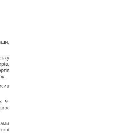
13
Гороскоп на 6 серпня: Стрільцям –
сповільнитися, Скорпіонам – перенапруження
16
6 серпня: церковне свято сьогодні, яка
прикмета на Яблучний Спас обіцяє щастя
16
Вівсянка проти граноли: дієтологи розповіли,
вши,
що краще для контролю рівня цукру в крові
15
Чи можна заварювати чайний пакетик двічі:
ську
відповідь експертів
рів,
22
ргія
ок.
осив
х 9-
двоє
вами
нові