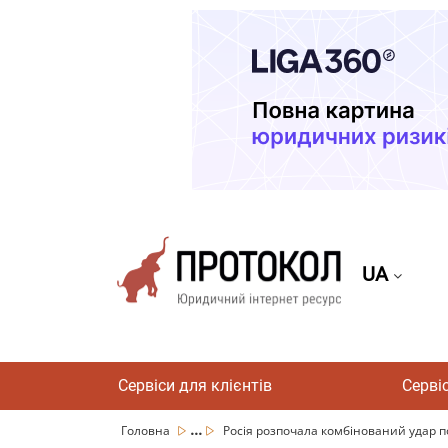
UA
Сервіси для клієнтів
Серві
...
Головна
Росія розпочала комбінований удар по