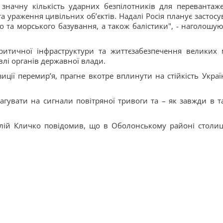
 значну кількість ударних безпілотників для перевантаж
 ураження цивільних обʼєктів. Надалі Росія планує застосу
о та морського базування, а також балістики", - наголошую
ритичної інфраструктури та життєзабезпечення великих м
влі органів державної влади.
зиції перемирʼя, прагне вкотре вплинути на стійкість Украї
агувати на сигнали повітряної тривоги та – як завжди в т
алій Кличко повідомив, що в Оболонському районі столиц