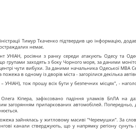
міністрації Тимур Ткаченко підтвердив цю інформацію, дода
постраждалих немає.
нт УНІАН, росіяни з ранку середи атакують Одесу та Оде
о групами заходять з боку Чорного моря, за даними моніто
центрі чути вибухи. За даними начальника Одеської МВА Се
 пожежа в одному із дворів міста - загорілися декілька автів
 – УНІАН), тож прошу всіх бути у безпечних місцях", - нагол
Олега Кіпера, зафіксовано падіння уламків БпЛА на да
им загорянням припаркованих автомобілей. Попередньо, 
нюється.
ожежа зайнялась у житловому масиві "Черемушки". За сло
ингові канали стверджують, що у напрямку регіону сунуть 