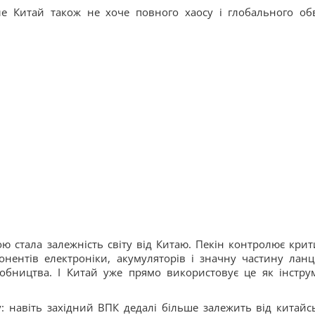
Але Китай також не хоче повного хаосу і глобального об
ю стала залежність світу від Китаю. Пекін контролює крит
онентів електроніки, акумуляторів і значну частину ланц
обництва. І Китай уже прямо використовує це як інстру
: навіть західний ВПК дедалі більше залежить від китайс