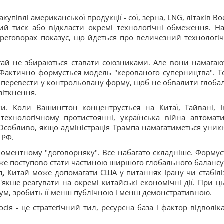
упівлі американської продукції - сої, зерна, LNG, літаків Bo
 тиск або відкласти окремі технологічні обмеження. На
переговорах показує, що йдеться про величезний технологі
итай не збираються ставати союзниками. Але вони намагаю
Фактично формується модель "керованого суперництва". Т
ся перевести у контрольовану форму, щоб не обвалити глоба
зіткнення.
и. Коли Вашингтон концентрується на Китаї, Тайвані, І
технологічному протистоянні, українська війна автомат
Особливо, якщо адміністрація Трампа намагатиметься уник
 РФ.
моментному "договорняку". Все набагато складніше. Формує
оже поступово стати частиною ширшого глобального балансу
, Китай може допомагати США у питаннях Ірану чи стабіліз
'якше реагувати на окремі китайські економічні дії. При ц
мум, зробить її менш публічною і менш демонстративною.
сія - це стратегічний тил, ресурсна база і фактор відволік