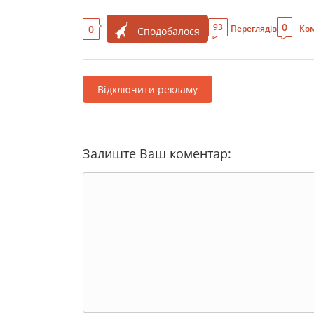
0
93
0
Переглядів
Ком
Сподобалося
Відключити рекламу
Залиште Ваш коментар: