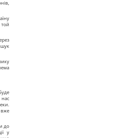
нів,
аїну
 той
ерез
ошук
рику
лема
буде
 нас
еки.
 вже
и до
ії у