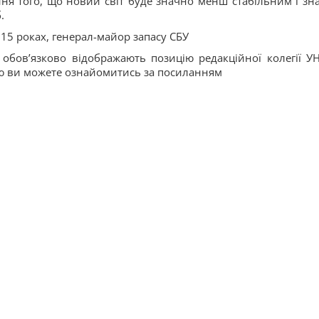
ння того, що новий світ буде значно менш стабільним і зн
.
015 роках, генерал-майор запасу СБУ
е обов’язково відображають позицію редакційної колегії УН
ю ви можете ознайомитись за посиланням