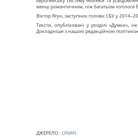
європейську систему безпеки та усвідомле
менш романтичним, ніж багатьом хотілося б
Віктор Ягун, заступник голови СБУ у 2014–2
Тексти, опубліковані у розділі «Думки», н
Докладніше з нашою редакційною політико
ДЖЕРЕЛО :
UNIAN