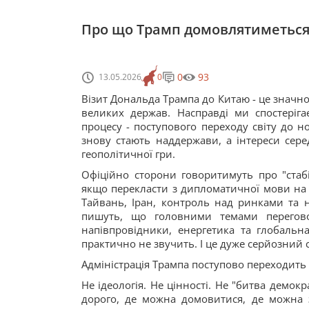
Про що Трамп домовлятиметься 
0
93
13.05.2026
0
Візит Дональда Трампа до Китаю - це значно
великих держав. Насправді ми спостеріг
процесу - поступового переходу світу до 
знову стають наддержави, а інтереси сере
геополітичної гри.
Офіційно сторони говоритимуть про "стабіл
якщо перекласти з дипломатичної мови на но
Тайвань, Іран, контроль над ринками та 
пишуть, що головними темами переговорі
напівпровідники, енергетика та глобальн
практично не звучить. І це дуже серйозний 
Адміністрація Трампа поступово переходить 
Не ідеологія. Не цінності. Не "битва демокр
дорого, де можна домовитися, де можна