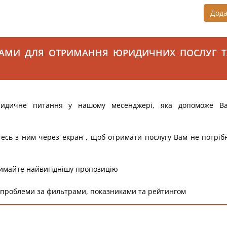
Дод
САМИ ДЛЯ ОТРИМАННЯ ЮРИДИЧНИХ ПОСЛУГ Т
ридичне питання у нашому месенджері, яка допоможе В
тесь з ним через екран , щоб отримати послугу Вам не потріб
римайте найвигіднішу пропозицію
 проблеми за фильтрами, показниками та рейтингом