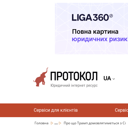
UA
Сервіси для клієнтів
Серві
...
Головна
Про що Трамп домовлятиметься з Сі