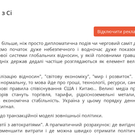
з Сі
Відключити рекл
 більше, ніж просто дипломатична подія чи черговий саміт 
аємо початок дуже небезпечного і водночас дуже показо
нової системи глобальних відносин, у якій головними грав
дніх держав дедалі частіше розглядаються як елемент вел
ізацію відносин", "світову економіку", "мир і розвиток". 
рмальну, то мова йде про гроші, технології, ресурси, санк
нові правила співіснування США і Китаю… Великі медіа п
в стануть торгівля, тарифи, рідкісноземельні метали,
а економічна стабільність. Україна у цьому порядку ден
сигнал.
до транзакційної моделі зовнішньої політики.
атії з автократіями". А прагматичний розрахунок: де вигідно
 зменшити витрати і де можна швидко отримати політи