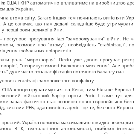
 між США і КНР автоматично впливатиме на виробництво дро
ем для України.
чна втома світу. Багато інших тем починають витісняти Укр
. А це означає, що нам дедалі складніше буде утримувати
в у перші роки великої війни.
- поступове просування ідеї "заморожування" війни. Не ч
оги, розмови про "втому", необхідність "стабілізації", п
зміщення глобальних пріоритетів…
рати роль "миротворця". Пекін уже давно просуває рито
еговорів", "неприпустимості блокового мислення". Але проб
сть" дуже часто означає фіксацію поточного балансу сил.
упової легалізації замороженого конфлікту.
ше США концентруватимуться на Китаї, тим більше Європа 
лючовий військовий бар'єр проти Росії. І саме тут для
 вже зараз фактично стає основою нової європейської безп
д, системи РЕБ, адаптивність армії - це те, без чого Європа
.
же простий. Україна повинна максимально швидко переходит
ьного ВПК, технологічної автономності, глибокої інтеграц