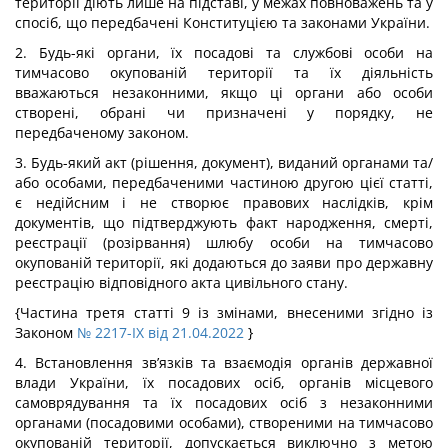
території діють лише на підставі, у межах повноважень та у
спосіб, що передбачені Конституцією та законами України.
2. Будь-які органи, їх посадові та службові особи на
тимчасово окупованій території та їх діяльність
вважаються незаконними, якщо ці органи або особи
створені, обрані чи призначені у порядку, не
передбаченому законом.
3. Будь-який акт (рішення, документ), виданий органами та/
або особами, передбаченими частиною другою цієї статті,
є недійсним і не створює правових наслідків, крім
документів, що підтверджують факт народження, смерті,
реєстрації (розірвання) шлюбу особи на тимчасово
окупованій території, які додаються до заяви про державну
реєстрацію відповідного акта цивільного стану.
{Частина третя статті 9 із змінами, внесеними згідно із
Законом
№ 2217-IX від 21.04.2022
}
4. Встановлення зв’язків та взаємодія органів державної
влади України, їх посадових осіб, органів місцевого
самоврядування та їх посадових осіб з незаконними
органами (посадовими особами), створеними на тимчасово
окупованій території, допускається виключно з метою