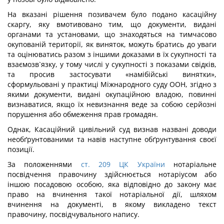
На вказані рішення позивачем було подано касаційну
скаргу, яку вмотивовано тим, що документи, видані
органами та установами, що знаходяться на тимчасово
окупованій території, як виняток, можуть братись до уваги
та оцінюватись разом з іншими доказами в їх сукупності та
взаємозв`язку, у тому числі у сукупності з показами свідків,
та просив застосувати «намібійські винятки»,
сформульовані у практиці Міжнародного суду ООН, згідно з
якими документи, видані окупаційною владою, повинні
визнаватися, якщо їх невизнання веде за собою серйозні
порушення або обмеження прав громадян.
Однак, Касаційний цивільний суд визнав названі доводи
необґрунтованими та навів наступне обґрунтування своєї
позиції.
За положеннями
ст. 209 ЦК України
нотаріальне
посвідчення правочину здійснюється нотаріусом або
іншою посадовою особою, яка відповідно до закону має
право на вчинення такої нотаріальної дії, шляхом
вчинення на документі, в якому викладено текст
правочину, посвідчувального напису.