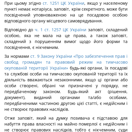
При цьому згідно
ст. 1251 ЦК України
, якщо у населеному
пункті немає нотаріуса, заповіт, крім секретного, може бути
посвідчений уповноваженою на це посадовою особою
відповідного органу місцевого самоврядування.
Відповідно до
ч. 1 ст. 1257 ЦК України
заповіт, складений
особою, яка не мала на це права, а також заповіт,
складений з порушенням вимог щодо його форми та
посвідчення, є нікчемним.
За нормами
ст. 9 Закону України «Про забезпечення прав і
свобод громадян та правовий режим на тимчасово
окупованій території України»
будь-які органи, їх посадові
та службові особи на тимчасово окупованій території та їх
діяльність вважаються незаконними, якщо ці органи або
особи створені, обрані чи призначені у порядку, не
передбаченому законом. Будь-який акт (рішення,
документ), виданий органами та/або особами,
передбаченими частиною другою цієї статті, є недійсним і
не створює правових наслідків.
Отже заповіт, який на думку позивача є підставою для
набуття права власності на майно померлої є недійсним і
не створює правових наслідків, тобто є нікчемним, суди