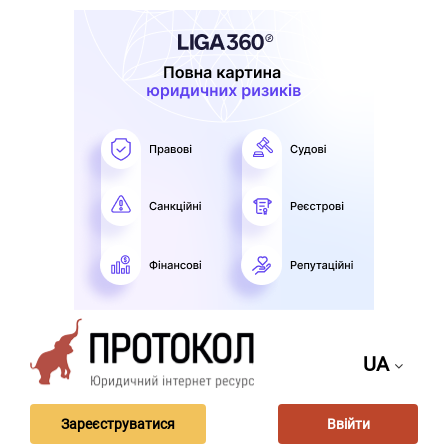
UA
Зареєструватися
Ввійти