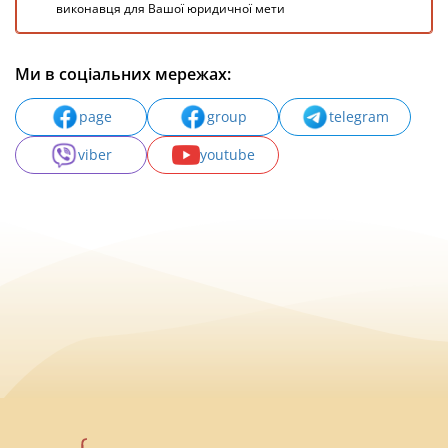
виконавця для Вашої юридичної мети
Ми в соціальних мережах:
page
group
telegram
viber
youtube