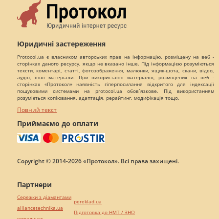
Юридичні застереження
Protocol.ua є власником авторських прав на інформацію, розміщену на веб -
сторінках даного ресурсу, якщо не вказано інше. Під інформацією розуміються
тексти, коментарі, статті, фотозображення, малюнки, ящик-шота, скани, відео,
аудіо, інші матеріали. При використанні матеріалів, розміщених на веб -
сторінках «Протокол» наявність гіперпосилання відкритого для індексації
пошуковими системами на protocol.ua обов`язкове. Під використанням
розуміється копіювання, адаптація, рерайтинг, модифікація тощо.
Повний текст
Приймаємо до оплати
Copyright © 2014-2026 «Протокол». Всі права захищені.
Партнери
Сережки з діамантами
pereklad.ua
alliancetechnika.ua
Підготовка до НМТ / ЗНО
миралинкс