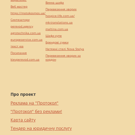
Винна шафа
Веб мастер
Перевезення хворих
https://motokosmos.ua/
hospice-life.com.ua/
Синтезатори
mk-translations.ua
perevod.agency
maltina.com.ua
agrotechnika.com.ua
Шафи купе
europeservice.com.ua
Брендові сумки
текст юа
Натяжні стелі Nova Stelya
Посилання
Перевезення хворих за
kievperevod.com.ua
кордон
Про проект
Реклама на "Протокол"
"Протокол" без реклами!
Карта сайту
Тендер на юридичну послугу