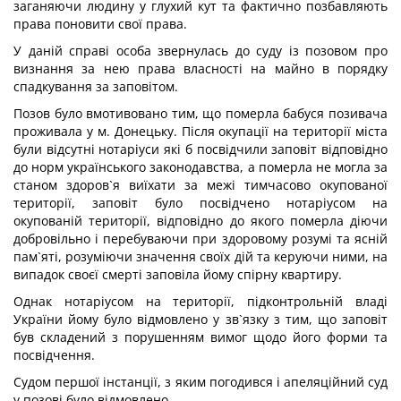
заганяючи людину у глухий кут та фактично позбавляють
права поновити свої права.
У даній справі особа звернулась до суду із позовом про
визнання за нею права власності на майно в порядку
спадкування за заповітом.
Позов було вмотивовано тим, що померла бабуся позивача
проживала у м. Донецьку. Після окупації на території міста
були відсутні нотаріуси які б посвідчили заповіт відповідно
до норм українського законодавства, а померла не могла за
станом здоров`я виїхати за межі тимчасово окупованої
території, заповіт було посвідчено нотаріусом на
окупованій території, відповідно до якого померла діючи
добровільно і перебуваючи при здоровому розумі та ясній
пам`яті, розуміючи значення своїх дій та керуючи ними, на
випадок своєї смерті заповіла йому спірну квартиру.
Однак нотаріусом на території, підконтрольній владі
України йому було відмовлено у зв`язку з тим, що заповіт
був складений з порушенням вимог щодо його форми та
посвідчення.
Судом першої інстанції, з яким погодився і апеляційний суд
у позові було відмовлено.