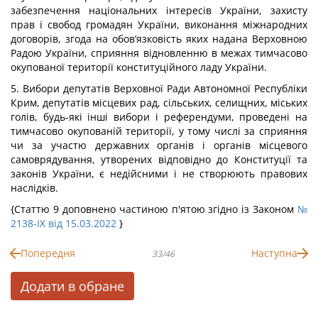
забезпечення національних інтересів України, захисту
прав і свобод громадян України, виконання міжнародних
договорів, згода на обов’язковість яких надана Верховною
Радою України, сприяння відновленню в межах тимчасово
окупованої території конституційного ладу України.
5. Вибори депутатів Верховної Ради Автономної Республіки
Крим, депутатів місцевих рад, сільських, селищних, міських
голів, будь-які інші вибори і референдуми, проведені на
тимчасово окупованій території, у тому числі за сприяння
чи за участю державних органів і органів місцевого
самоврядування, утворених відповідно до Конституції та
законів України, є недійсними і не створюють правових
наслідків.
{Статтю 9 доповнено частиною п'ятою згідно із Законом
№
2138-IX від 15.03.2022
}
Попередня
Наступна
33/46
Додати в обране