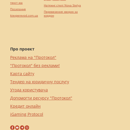
текст юа
Натяжні стелі Nova Stelya
Посилання
Перевезення хворих за
kievperevod.com.ua
кордон
Про проект
Реклама на "Протокол"
"Протокол" без реклами!
Карта сайту
Тендер на юридичну послугу
Угода користувача
Допомогти ресурсу "Протокол"
Кредит онлайн
iGaming Protocol