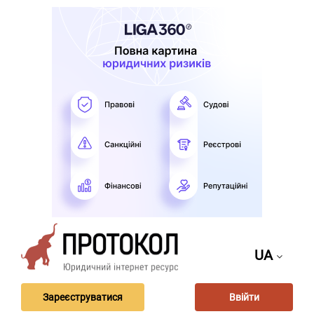
UA
Зареєструватися
Ввійти