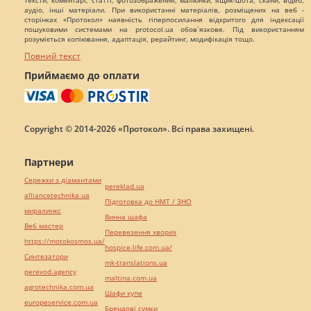
тексти, коментарі, статті, фотозображення, малюнки, ящик-шота, скани, відео,
аудіо, інші матеріали. При використанні матеріалів, розміщених на веб -
сторінках «Протокол» наявність гіперпосилання відкритого для індексації
пошуковими системами на protocol.ua обов`язкове. Під використанням
розуміється копіювання, адаптація, рерайтинг, модифікація тощо.
Повний текст
Приймаємо до оплати
Copyright © 2014-2026 «Протокол». Всі права захищені.
Партнери
Сережки з діамантами
pereklad.ua
alliancetechnika.ua
Підготовка до НМТ / ЗНО
миралинкс
Винна шафа
Веб мастер
Перевезення хворих
https://motokosmos.ua/
hospice-life.com.ua/
Синтезатори
mk-translations.ua
perevod.agency
maltina.com.ua
agrotechnika.com.ua
Шафи купе
europeservice.com.ua
Брендові сумки