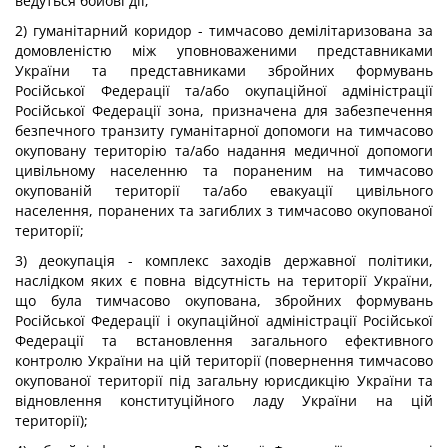
ведуться бойові дії;
2) гуманітарний коридор - тимчасово демілітаризована за
домовленістю між уповноваженими представниками
України та представниками збройних формувань
Російської Федерації та/або окупаційної адміністрації
Російської Федерації зона, призначена для забезпечення
безпечного транзиту гуманітарної допомоги на тимчасово
окуповану територію та/або надання медичної допомоги
цивільному населенню та пораненим на тимчасово
окупованій території та/або евакуації цивільного
населення, поранених та загиблих з тимчасово окупованої
території;
3) деокупація - комплекс заходів державної політики,
наслідком яких є повна відсутність на території України,
що була тимчасово окупована, збройних формувань
Російської Федерації і окупаційної адміністрації Російської
Федерації та встановлення загального ефективного
контролю України на цій території (повернення тимчасово
окупованої території під загальну юрисдикцію України та
відновлення конституційного ладу України на цій
території);