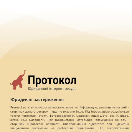
Юридичні застереження
Protocol.ua є власником авторських прав на інформацію, розміщену на веб -
сторінках даного ресурсу, якщо не вказано інше. Під інформацією розуміються
тексти, коментарі, статті, фотозображення, малюнки, ящик-шота, скани, відео,
аудіо, інші матеріали. При використанні матеріалів, розміщених на веб -
сторінках «Протокол» наявність гіперпосилання відкритого для індексації
пошуковими системами на protocol.ua обов`язкове. Під використанням