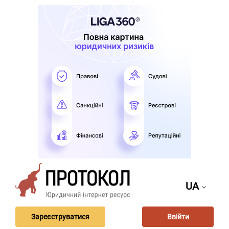
UA
Зареєструватися
Ввійти