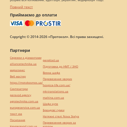
розуміється копіювання, адаптація, рерайтинг, модифікація тощо.
Повний текст
Приймаємо до оплати
Copyright © 2014-2026 «Протокол». Всі права захищені.
Партнери
Сережки з діамантами
pereklad.ua
alliancetechnika.ua
Підготовка до НМТ / ЗНО
миралинкс
Винна шафа
Веб мастер
Перевезення хворих
https://motokosmos.ua/
hospice-life.com.ua/
Синтезатори
mk-translations.ua
perevod.agency
maltina.com.ua
agrotechnika.com.ua
Шафи купе
europeservice.com.ua
Брендові сумки
текст юа
Натяжні стелі Nova Stelya
Посилання
Перевезення хворих за
kievperevod.com.ua
кордон