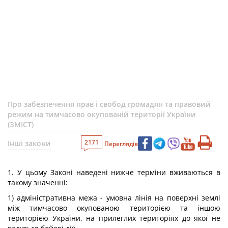
Про забезпечення прав і свобод громадян та правовий
режим на тимчасово окупованій території України
(ЗМІСТ)
2171
Інші закони
Переглядів
1. У цьому Законі наведені нижче терміни вживаються в
такому значенні:
1) адміністративна межа - умовна лінія на поверхні землі
між тимчасово окупованою територією та іншою
територією України, на прилеглих територіях до якої не