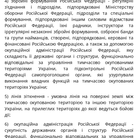
4) збройні формування Російської Федерації - регулярні
з’єднання і підрозділи, підпорядковані Міністерству
оборони Російської Федерації, підрозділи та спеціальні
формування, підпорядковані іншим силовим відомствам
Російської Федерації, їхні радники, інструктори та
іррегулярні незаконні збройні формування, озброєні банди
та групи найманців, створені, підпорядковані, керовані та
фінансовані Російською Федерацією, а також за допомогою
окупаційної адміністрації Російської Федерації, яку
складають її державні органи і структури, функціонально
відповідальні за управління тимчасово окупованими
територіями України, та підконтрольні Російській
Федерації самопроголошені органи, які узурпували
виконання владних функцій на тимчасово окупованих
територіях України;
5) лінія зіткнення - умовна лінія на поверхні землі між
тимчасово окупованою територією та іншою територією
України, на прилеглих територіях до якої ведуться бойові
дії;
6) окупаційна адміністрація Російської Федерації -
сукупність державних органів і структур Російської
Федерації, функціонально відповідальних за управління