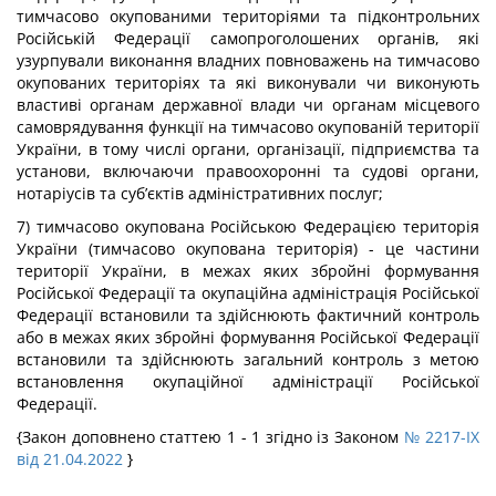
тимчасово окупованими територіями та підконтрольних
Російській Федерації самопроголошених органів, які
узурпували виконання владних повноважень на тимчасово
окупованих територіях та які виконували чи виконують
властиві органам державної влади чи органам місцевого
самоврядування функції на тимчасово окупованій території
України, в тому числі органи, організації, підприємства та
установи, включаючи правоохоронні та судові органи,
нотаріусів та суб’єктів адміністративних послуг;
7) тимчасово окупована Російською Федерацією територія
України (тимчасово окупована територія) - це частини
території України, в межах яких збройні формування
Російської Федерації та окупаційна адміністрація Російської
Федерації встановили та здійснюють фактичний контроль
або в межах яких збройні формування Російської Федерації
встановили та здійснюють загальний контроль з метою
встановлення окупаційної адміністрації Російської
Федерації.
{Закон доповнено статтею 1 - 1 згідно із Законом
№ 2217-IX
від 21.04.2022
}