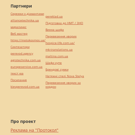
Партнери
Сережки з діамантами
pereklad.ua
alliancetechnika.ua
Підготовка до НМТ / ЗНО
миралинкс
Винна шафа
Веб мастер
Перевезення хворих
https://motokosmos.ua/
hospice-life.com.ua/
Синтезатори
mk-translations.ua
perevod.agency
maltina.com.ua
agrotechnika.com.ua
Шафи купе
europeservice.com.ua
Брендові сумки
текст юа
Натяжні стелі Nova Stelya
Посилання
Перевезення хворих за
kievperevod.com.ua
кордон
Про проект
Реклама на "Протокол"