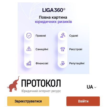
UA
Зареєструватися
Ввійти