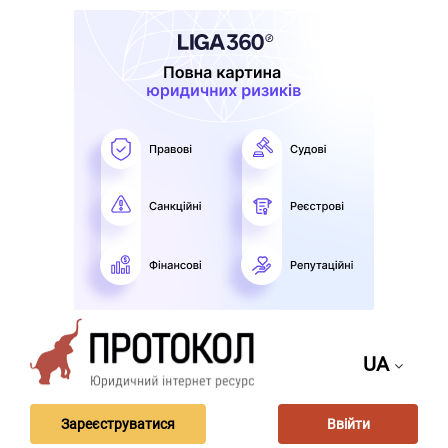
UA
Зареєструватися
Ввійти