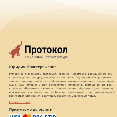
Юридичні застереження
Protocol.ua є власником авторських прав на інформацію, розміщену на веб -
сторінках даного ресурсу, якщо не вказано інше. Під інформацією розуміються
тексти, коментарі, статті, фотозображення, малюнки, ящик-шота, скани, відео,
аудіо, інші матеріали. При використанні матеріалів, розміщених на веб -
сторінках «Протокол» наявність гіперпосилання відкритого для індексації
пошуковими системами на protocol.ua обов`язкове. Під використанням
розуміється копіювання, адаптація, рерайтинг, модифікація тощо.
Повний текст
Приймаємо до оплати