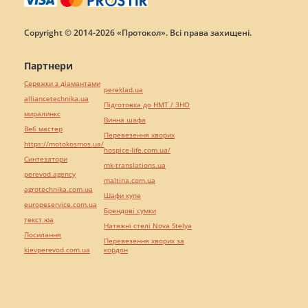
Copyright © 2014-2026 «Протокол». Всі права захищені.
Партнери
Сережки з діамантами
pereklad.ua
alliancetechnika.ua
Підготовка до НМТ / ЗНО
миралинкс
Винна шафа
Веб мастер
Перевезення хворих
https://motokosmos.ua/
hospice-life.com.ua/
Синтезатори
mk-translations.ua
perevod.agency
maltina.com.ua
agrotechnika.com.ua
Шафи купе
europeservice.com.ua
Брендові сумки
текст юа
Натяжні стелі Nova Stelya
Посилання
Перевезення хворих за
kievperevod.com.ua
кордон