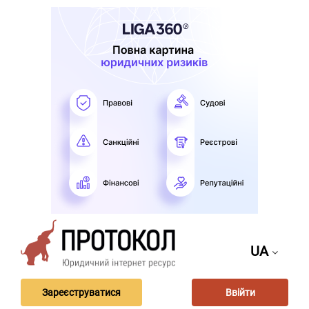
UA
Зареєструватися
Ввійти