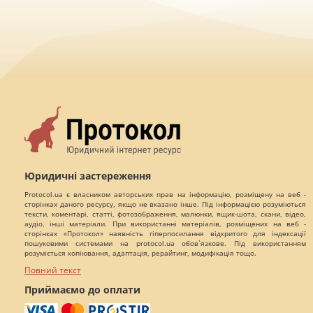
Юридичні застереження
Protocol.ua є власником авторських прав на інформацію, розміщену на веб -
сторінках даного ресурсу, якщо не вказано інше. Під інформацією розуміються
тексти, коментарі, статті, фотозображення, малюнки, ящик-шота, скани, відео,
аудіо, інші матеріали. При використанні матеріалів, розміщених на веб -
сторінках «Протокол» наявність гіперпосилання відкритого для індексації
пошуковими системами на protocol.ua обов`язкове. Під використанням
розуміється копіювання, адаптація, рерайтинг, модифікація тощо.
Повний текст
Приймаємо до оплати