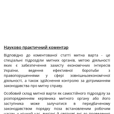
Науково практичний коментар
Відповідно до коментованої статті митна варта - це
спеціальні підрозділи митних органів, метою діяльності
яких є забезпечення захисту економічних інтересів
України, ведення ефективної боротьби з
правопорушеннями у сфері зовнішньоекономічної
діяльності, а також здійснення контролю за дотриманням
законодавства про митну справу.
Особовий склад митної варти як самостійного підрозділу за
розпорядженням керівника митного органу або його
заступника може залучатися в передбаченому
законодавством порядку поза встановленим робочим
часом, у нічний час, вихідні й святкові дні до проведення