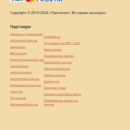
Copyright © 2014-2026 «Протокол». Всі права захищені.
Партнери
Сережки з діамантами
pereklad.ua
alliancetechnika.ua
Підготовка до НМТ / ЗНО
миралинкс
Винна шафа
Веб мастер
Перевезення хворих
https://motokosmos.ua/
hospice-life.com.ua/
Синтезатори
mk-translations.ua
perevod.agency
maltina.com.ua
agrotechnika.com.ua
Шафи купе
europeservice.com.ua
Брендові сумки
текст юа
Натяжні стелі Nova Stelya
Посилання
Перевезення хворих за
kievperevod.com.ua
кордон