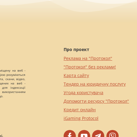
Про проект
Реклама на "Протокол"
"Протокол" без реклами!
міщену на веб -
цією розуміються
Карта сайту
а, скани, відео,
іщених на веб -
Тендер на юридичну послугу
 для індексації
 використанням
Угода користувача
що.
Допомогти ресурсу "Протокол"
Кредит онлайн
iGaming Protocol
і.