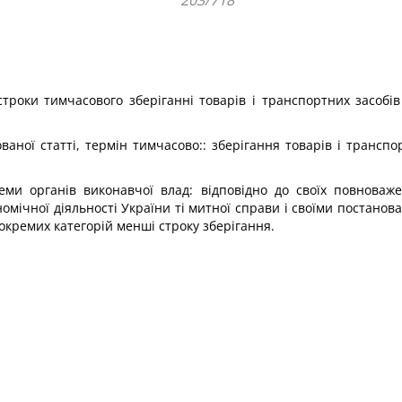
203/718
троки тимчасового зберіганні товарів і транспортних засобів
аної статті, термін тимчасово:: зберігання товарів і транспо
еми органів виконавчої влад: відповідно до своїх повноваже
омічної діяльності України ті митної справи і своїми постано
окремих категорій менші строку зберігання.