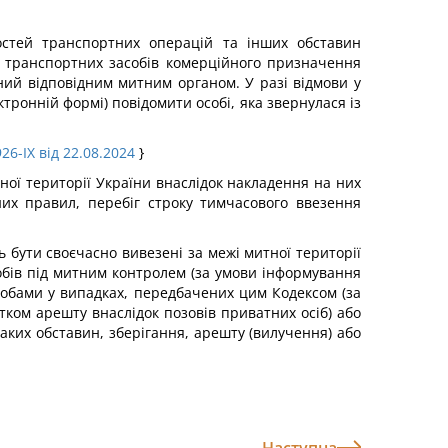
остей транспортних операцій та інших обставин
о транспортних засобів комерційного призначення
ний відповідним митним органом. У разі відмови у
ронній формі) повідомити особі, яка звернулася із
26-IX від 22.08.2024
}
ної території України внаслідок накладення на них
их правил, перебіг строку тимчасового ввезення
бути своєчасно вивезені за межі митної території
асобів під митним контролем (за умови інформування
собами у випадках, передбачених цим Кодексом (за
тком арешту внаслідок позовів приватних осіб) або
аких обставин, зберігання, арешту (вилучення) або