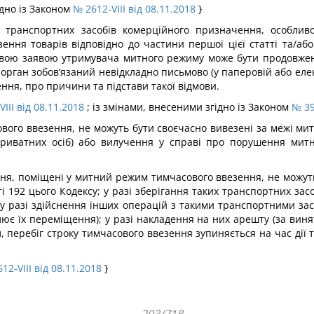
ідно із Законом
№ 2612-VIII від 08.11.2018
}
о транспортних засобів комерційного призначення, особлив
ення товарів відповідно до частини першої цієї статті та/аб
ьмовою заявою утримувача митного режиму може бути продовже
рган зобов’язаний невідкладно письмово (у паперовій або елект
ня, про причини та підстави такої відмови.
III від 08.11.2018
; із змінами, внесеними згідно із Законом
№ 39
ого ввезення, не можуть бути своєчасно вивезені за межі мит
приватних осіб) або вилучення у справі про порушення митн
я, поміщені у митний режим тимчасового ввезення, не можуть 
тті 192 цього Кодексу; у разі зберігання таких транспортних з
 у разі здійснення інших операцій з такими транспортними за
є їх переміщення); у разі накладення на них арешту (за виня
перебіг строку тимчасового ввезення зупиняється на час дії т
12-VIII від 08.11.2018
}