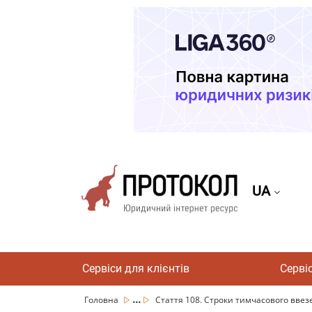
UA
Сервіси для клієнтів
Серві
...
Головна
Стаття 108. Строки тимчасового вве