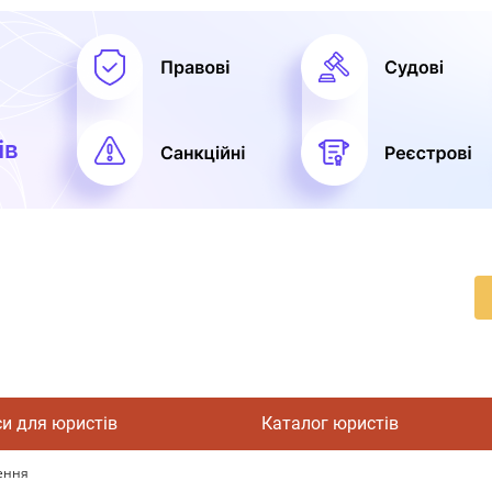
си для юристів
Каталог юристів
зення