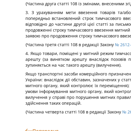
{Частина друга статті 108 із змінами, внесеними зг
3. З урахуванням мети ввезення товарів та/аб
попередньо встановлений строк тимчасового ввез
відповідно до частини другої цієї статті за пис
продовженні строку тимчасового ввезення митний о
заявою про продовження строку тимчасового ввезен
{Частина третя статті 108 в редакції Закону
№ 2612-V
4. Якщо товари, поміщені у митний режим тимчасов
арешту (за винятком арешту внаслідок позовів 
зупиняється на час такого арешту (вилучення).
Якщо транспортні засоби комерційного призначенн
України: внаслідок дії обставин, зазначених у ста
митного органу, який контролює їх переміщення);
умови інформування митного органу, який контролю
вилучення у справі про порушення митних правил, 
здійснення таких операцій.
{Частина четверта статті 108 в редакції Закону
№ 26