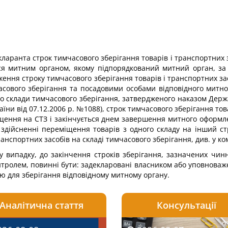
екларанта строк тимчасового зберігання товарів і транспортних 
ься митним органом, якому підпорядкований митний орган, за 
ження строку тимчасового зберігання товарів і транспортних за
сового зберігання та посадовими особами відповідного митно
про склади тимчасового зберігання, затвердженого наказом Держ
їни від 07.12.2006 р. №1088), строк тимчасового зберігання тов
іщення на СТЗ і закінчується днем завершення митного оформл
здійсненні переміщення товарів з одного складу на інший ст
анспортних засобів на складі тимчасового зберігання, див. у ко
ому випадку, до закінчення строків зберігання, зазначених чи
нтролем, повинні бути: задекларовані власником або уповнова
 для зберігання відповідному митному органу.
Аналітична стаття
Консультації