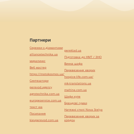
Партнери
Сережки з діамантами
pereklad.ua
alliancetechnika.ua
Підготовка до НМТ / ЗНО
миралинкс
Винна шафа
Веб мастер
Перевезення хворих
https://motokosmos.ua/
hospice-life.com.ua/
Синтезатори
mk-translations.ua
perevod.agency
maltina.com.ua
agrotechnika.com.ua
Шафи купе
europeservice.com.ua
Брендові сумки
текст юа
Натяжні стелі Nova Stelya
Посилання
Перевезення хворих за
kievperevod.com.ua
кордон