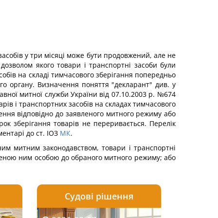
засобів у три місяці може бути продовжений, але не
дозволом якого товари і транспортні засоби були
собів на складі тимчасового зберігання попередньо
го органу. Визначення поняття "декларант" див. у
авної митної служби України від 07.10.2003 р. №674
арів і транспортних засобів на складах тимчасового
ення відповідно до заявленого митного режиму або
рок зберігання товарів не переривається. Перелік
ментарі до ст. ІОЗ
МК
.
нним митним законодавством, товари і транспортні
женою ним особою до обраного митного режиму; або
Судові рішення