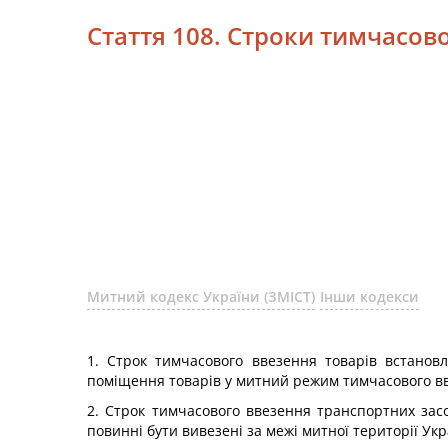
Стаття 108. Строки тимчасов
Митний кодекс України (ЗМІСТ)
Інши кодекси
1. Строк тимчасового ввезення товарів встано
поміщення товарів у митний режим тимчасового в
2. Строк тимчасового ввезення транспортних зас
повинні бути вивезені за межі митної території Ук