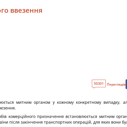
ого ввезення
50301
Переглядів
влюється митним органом у кожному конкретному випадку, а
везення.
обів комерційного призначення встановлюється митним орган
раїни після закінчення транспортних операцій, для яких вони бу