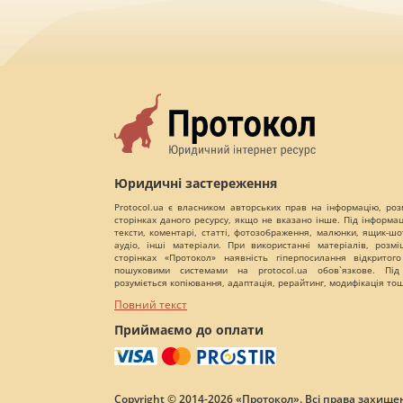
Юридичні застереження
Protocol.ua є власником авторських прав на інформацію, роз
сторінках даного ресурсу, якщо не вказано інше. Під інформа
тексти, коментарі, статті, фотозображення, малюнки, ящик-шот
аудіо, інші матеріали. При використанні матеріалів, розм
сторінках «Протокол» наявність гіперпосилання відкритого
пошуковими системами на protocol.ua обов`язкове. Під
розуміється копіювання, адаптація, рерайтинг, модифікація то
Повний текст
Приймаємо до оплати
Copyright © 2014-2026 «Протокол». Всі права захищен