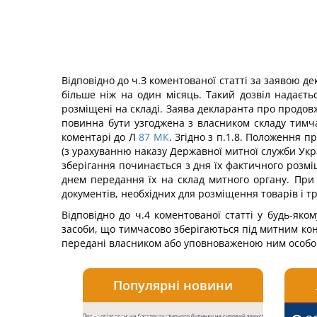
Відповідно до ч.З коментованої статті за заявою д
більше ніж на один місяць. Такий дозвіл надаєт
розміщені на складі. Заява декларанта про продов
повинна бути узгоджена з власником складу тимча
коментарі до Л
87
МК
. Згідно з п.1.8. Положення 
(з урахуванню наказу Державної митної служби Укра
зберігання починається з дня їх фактичного розм
днем передання їх на склад митного органу. При 
документів, необхідних для розміщення товарів і тр
Відповідно до ч.4 коментованої статті у будь-як
засоби, що тимчасово зберігаються під митним ко
передані власником або уповноваженою ним особою
Популярні новини