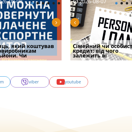
08-06
26-08-08
2026-08-05
2026-08-06
2026-08-07
2026-08-07
2026-07-30
уд встановив для
яць, який коштував
Чи потрібна ФОП
Документи, на яких не
Огляд практики ВС від
Сімейний чи особис
Восьмий ААС фак
одування шкоди
овиробникам
печатка у 2026 році:
проставляється
Ростислава Кравця, що
кредит: від чого
підтвердив, що 
с
ьйони. Чи
правила засто
апостиль: пер
опублі
залежить ві
може скас
am
viber
youtube