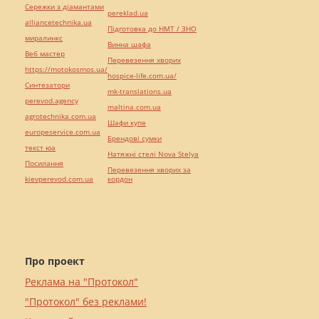
Сережки з діамантами
pereklad.ua
alliancetechnika.ua
Підготовка до НМТ / ЗНО
миралинкс
Винна шафа
Веб мастер
Перевезення хворих
https://motokosmos.ua/
hospice-life.com.ua/
Синтезатори
mk-translations.ua
perevod.agency
maltina.com.ua
agrotechnika.com.ua
Шафи купе
europeservice.com.ua
Брендові сумки
текст юа
Натяжні стелі Nova Stelya
Посилання
Перевезення хворих за
kievperevod.com.ua
кордон
Про проект
Реклама на "Протокол"
"Протокол" без реклами!