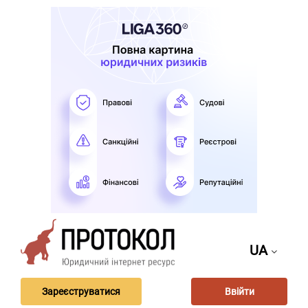
UA
Зареєструватися
Ввійти