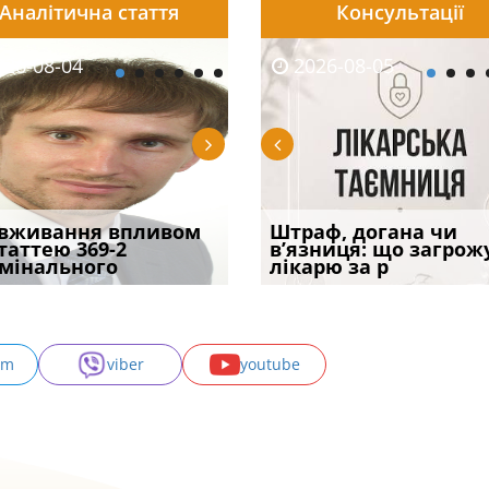
Аналітична стаття
Консультації
08-05
26-08-04
2026-07-23
2026-08-05
2026-08-04
2026-08-05
2026-07-30
трафував
вживання впливом
Скорочення під час
Чоловік помер, але
Переоформлення
Штраф, догана чи
При зарахуванні в
ира військової
статтею 369-2
воєнного стану: як діяти
позика залишилася: як
відстрочки за іншою
в’язниця: що загрож
покарання днів
и за ігн
мінального
робото
фраза «на
підставою: нов
лікарю за р
тримання пі
am
viber
youtube