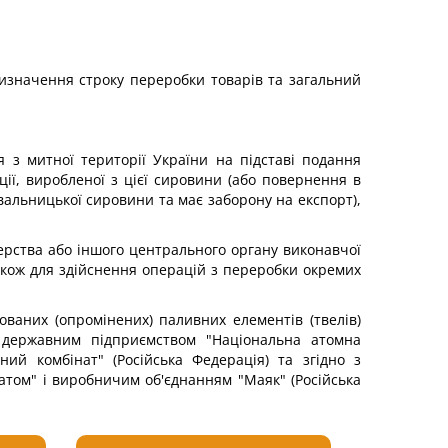
значення строку переробки товарів та загальний
 з митної території України на підставі подання
ії, виробленої з цієї сировини (або повернення в
давальницької сировини та має заборону на експорт),
терства або іншого центрального органу виконавчої
кож для здійснення операцій з переробки окремих
ваних (опромінених) паливних елементів (твелів)
ж державним підприємством "Національна атомна
ий комбінат" (Російська Федерація) та згідно з
том" і виробничим об'єднанням "Маяк" (Російська