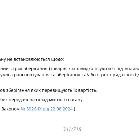
гану не встановлюються щодо:
ений строк зберігання (товарів, які швидко псуються під впл
умов транспортування та зберігання та/або строк придатності
мов зберігання яких перевищують їх вартість.
ез передачі на склад митного органу.
з Законом
№ 3926-IX від 22.08.2024
}
341/718