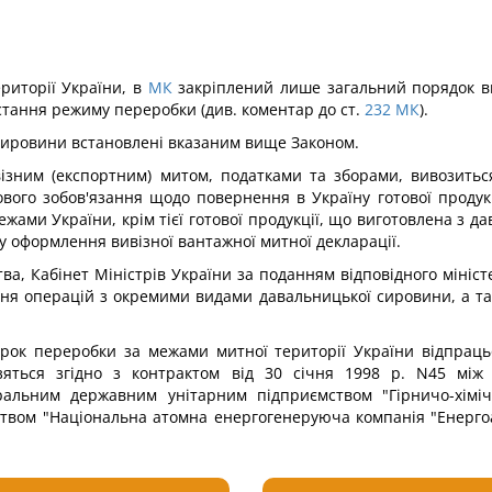
риторії України, в
МК
закріплений лише загальний порядок ви
ання режиму переробки (див. коментар до ст.
232
МК
).
 сировини встановлені вказаним вище Законом.
зним (експортним) митом, податками та зборами, вивозиться
ого зобов'язання щодо повернення в Україну готової продукц
 межами України, крім тієї готової продукції, що виготовлена з 
у оформлення вивізної вантажної митної декларації.
а, Кабінет Міністрів України за поданням відповідного мініс
ння операцій з окремими видами давальницької сировини, а та
трок переробки за межами митної території України відпрацьо
зяться згідно з контрактом від 30 січня 1998 р. N45 мі
альним державним унітарним підприємством "Гірничо-хімічн
твом "Національна атомна енергогенеруюча компанія "Енергоа