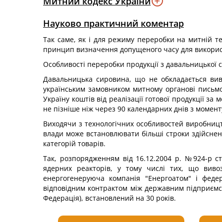
Митний кодекс України
Науково практичний коментар
Так саме, як і для режиму переробки на митній те
принцип визначення допущеного часу для використ
Особливості переробки продукції з давальницької
Давальницька сировина, що не обкладається виві
українським замовником митному органові письмов
Україну коштів від реалізації готової продукції за
не пізніше ніж через 90 календарних днів з момент
Виходячи з технологічних особливостей виробництв
влади може встановлювати більші строки здійсне
категорій товарів.
Так, розпорядженням від 16.12.2004 р. №924-р с
ядерних реакторів, у тому числі тих, що виво
енергогенеруюча компанія "Енергоатом" і федер
відповідним контрактом між державним підприємс
Федерація), встановлений на 30 років.