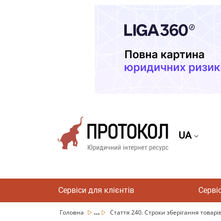
UA
Сервіси для клієнтів
Серві
...
Головна
Стаття 240. Строки зберігання товарів