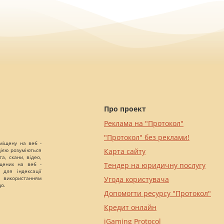
Про проект
Реклама на "Протокол"
"Протокол" без реклами!
міщену на веб -
цією розуміються
Карта сайту
а, скани, відео,
іщених на веб -
Тендер на юридичну послугу
 для індексації
 використанням
Угода користувача
що.
Допомогти ресурсу "Протокол"
Кредит онлайн
iGaming Protocol