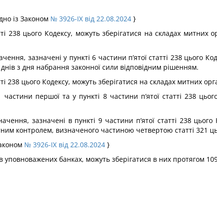
ідно із Законом
№ 3926-IX від 22.08.2024
}
атті 238 цього Кодексу, можуть зберігатися на складах митних 
чення, зазначені у пункті 6 частини п’ятої статті 238 цього 
 днів з дня набрання законної сили відповідним рішенням.
тті 238 цього Кодексу, можуть зберігатися на складах митних орг
1 частини першої та у пункті 8 частини п’ятої статті 238 цьо
ачення, зазначені в пункті 9 частини п’ятої статті 238 цього 
тним контролем, визначеного частиною четвертою статті 321 ць
Законом
№ 3926-IX від 22.08.2024
}
в уповноважених банках, можуть зберігатися в них протягом 109