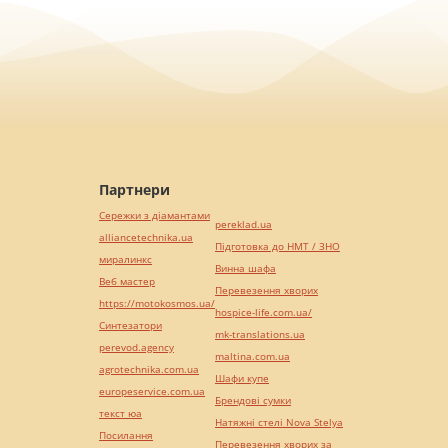
Партнери
Сережки з діамантами
pereklad.ua
alliancetechnika.ua
Підготовка до НМТ / ЗНО
миралинкс
Винна шафа
Веб мастер
Перевезення хворих
https://motokosmos.ua/
hospice-life.com.ua/
Синтезатори
mk-translations.ua
perevod.agency
maltina.com.ua
agrotechnika.com.ua
Шафи купе
europeservice.com.ua
Брендові сумки
текст юа
Натяжні стелі Nova Stelya
Посилання
Перевезення хворих за