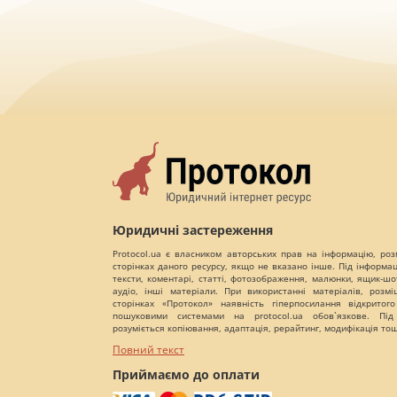
Юридичні застереження
Protocol.ua є власником авторських прав на інформацію, роз
сторінках даного ресурсу, якщо не вказано інше. Під інформа
тексти, коментарі, статті, фотозображення, малюнки, ящик-шот
аудіо, інші матеріали. При використанні матеріалів, розм
сторінках «Протокол» наявність гіперпосилання відкритого
пошуковими системами на protocol.ua обов`язкове. Під
розуміється копіювання, адаптація, рерайтинг, модифікація то
Повний текст
Приймаємо до оплати