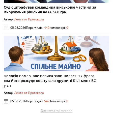
Суд оштрафував командира військової частини за
ігнорування рішення на 66 560 грн
Автор:
Лента от Протокола
05.08.2026
Переглядів:
449
Коментарі:
0
Чоловік помер, але позика залишилася: як фраза
«на його розсуд» коштувала дружині $1,1 млн ( ВС
у сп
Автор:
Лента от Протокола
05.08.2026
Переглядів:
542
Коментарі:
0
Дивитись усі новини