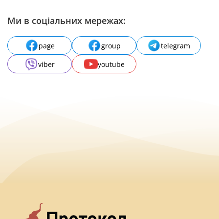
Ми в соціальних мережах:
page
group
telegram
viber
youtube