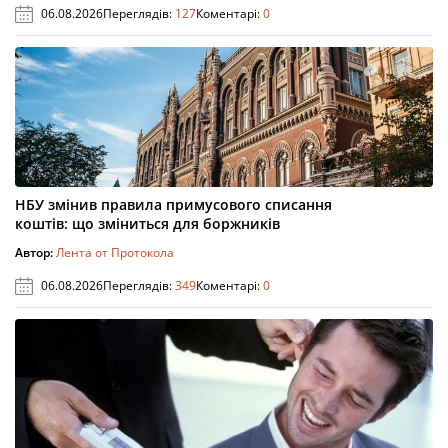
06.08.2026
Переглядів:
127
Коментарі:
0
НБУ змінив правила примусового списання
коштів: що зміниться для боржників
Автор:
Лента от Протокола
06.08.2026
Переглядів:
349
Коментарі:
0