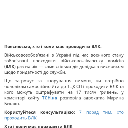
Пояснюємо, хто і коли має проходити ВЛК.
Військовозобов’язані в Україні під час воєнного стану
зобов’язані проходити військово-лікарську комісію
(
ВЛК
) раз на рік — саме стільки діє довідка з висновком
щодо придатності до служби.
Що загрожує за ігнорування вимоги, чи потрібно
чоловікам самостійно йти до ТЦК СП і проходити ВЛК та
кого можуть оштрафувати на 17 тисяч гривень, у
коментарі сайту
ТСН.ua
розповіла адвокатка Марина
Бекало.
Користуйтеся консультацією:
7 порад тим, хто
проходить ВЛК
Хто і коли має проходити ВЛК