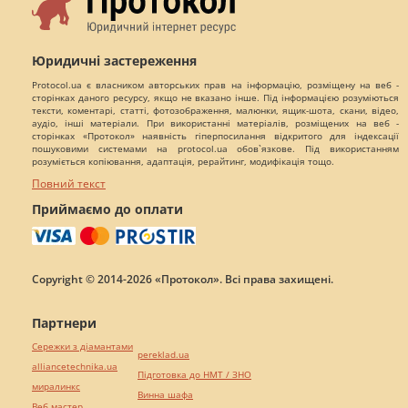
Юридичні застереження
Protocol.ua є власником авторських прав на інформацію, розміщену на веб -
сторінках даного ресурсу, якщо не вказано інше. Під інформацією розуміються
тексти, коментарі, статті, фотозображення, малюнки, ящик-шота, скани, відео,
аудіо, інші матеріали. При використанні матеріалів, розміщених на веб -
сторінках «Протокол» наявність гіперпосилання відкритого для індексації
пошуковими системами на protocol.ua обов`язкове. Під використанням
розуміється копіювання, адаптація, рерайтинг, модифікація тощо.
Повний текст
Приймаємо до оплати
Copyright © 2014-2026 «Протокол». Всі права захищені.
Партнери
Сережки з діамантами
pereklad.ua
alliancetechnika.ua
Підготовка до НМТ / ЗНО
миралинкс
Винна шафа
Веб мастер