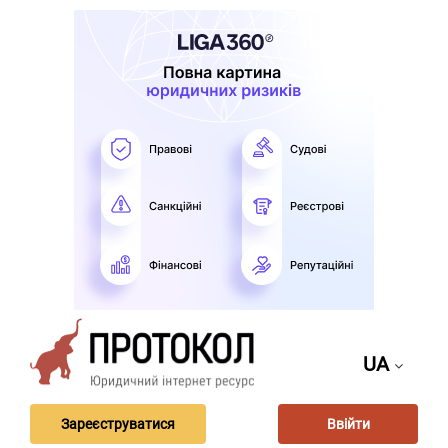
UA
Зареєструватися
Ввійти