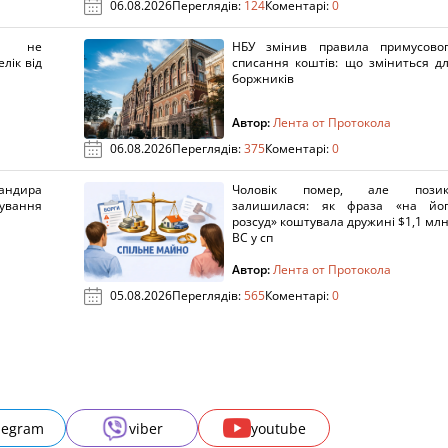
06.08.2026
Переглядів:
124
Коментарі:
0
х не
НБУ змінив правила примусово
лік від
списання коштів: що зміниться д
боржників
Автор:
Лента от Протокола
06.08.2026
Переглядів:
375
Коментарі:
0
ндира
Чоловік помер, але позик
рування
залишилася: як фраза «на йо
розсуд» коштувала дружині $1,1 млн
ВС у сп
Автор:
Лента от Протокола
05.08.2026
Переглядів:
565
Коментарі:
0
legram
viber
youtube