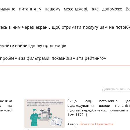
ридичне питання у нашому месенджері, яка допоможе В
тесь з ним через екран , щоб отримати послугу Вам не потріб
римайте найвигіднішу пропозицію
 проблеми за фильтрами, показниками та рейтингом
Дивитись усі н
ника
Якщо суд встановив дл
нку на
відшкодування шкоди наявніс
нкової
підстав, передбачених приписами 
1 ст. 1172 Ц
Автор:
Лента от Протокола