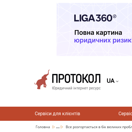
UA
Сервіси для клієнтів
Серві
...
Головна
Все розгортається в бік великих пробл