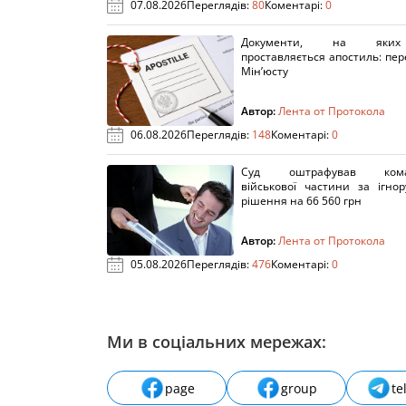
07.08.2026
Переглядів:
80
Коментарі:
0
Документи, на яки
проставляється апостиль: пере
Мін’юсту
Автор:
Лента от Протокола
06.08.2026
Переглядів:
148
Коментарі:
0
Суд оштрафував кома
військової частини за ігно
рішення на 66 560 грн
Автор:
Лента от Протокола
05.08.2026
Переглядів:
476
Коментарі:
0
Ми в соціальних мережах:
page
group
te