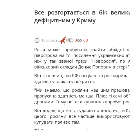
Все розгортається в бік вели
дефіцитним у Криму
0
63
10.06.2026
0
Росія може спробувати знайти обхідні 
півострова на тлі посилення українських ат
ніж у так званої траси "Новоросія", п
військовий оглядач Денис Попович в етері "
Він зазначив, що РФ спеціально розширила т
здатність та якість покриття.
"Ми знаємо, що росіяни над цим працювали
пропускна здатність менша. Плюс ті самі об
дронами. Тому це не лікування хвороби, рос
Він додав, що на тлі ударів по логістиці, 
цього, росіяни все частіше використовую
купувати паливо там.