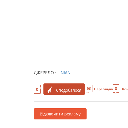
ДЖЕРЕЛО :
UNIAN
0
63
0
Переглядів
Ком
Сподобалося
Відключити рекламу