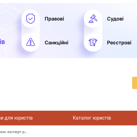
си для юристів
Каталог юристів
ем: експерт р...