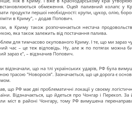
нше, ніж в Криму. І вже в Краснодарському краї утворюю
з встановлюються обмеження. Оцей паливний колапс у К
ати продукти першої необхідності: крупи, цукор, олію, бор
ліміти в Криму", – додав Попович.
изи, в Криму також розпочинається нестача продовольств
икою, яка також залежить від постачання палива.
роблем для тимчасово окупованого Криму. І те, що ми зараз ч
ий час – це теж відповідь. Ну, але ж по потягах можна би
кий зараз є", – відзначив Попович.
ни відзначали, що на тлі українських ударів, РФ була виму
ною трасою "Новоросія". Зазначається, що ця дорога є осно
имом.
ав, що РФ має дві проблематичні локації у своєму логістич
аїни. Відзначається, що йдеться про Чонгар і Перекоп. За 
ли міст в районі Чонгару, тому РФ вимушена перенаправ