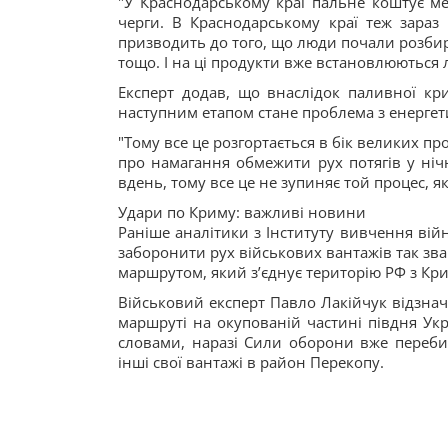
"У Краснодарському краї пальне коштує ме
черги. В Краснодарському краї теж зара
призводить до того, що люди почали розбир
тощо. І на ці продукти вже встановлюються 
Експерт додав, що внаслідок паливної кр
наступним етапом стане проблема з енергет
"Тому все це розгортається в бік великих п
про намагання обмежити рух потягів у нічн
вдень, тому все це не зупиняє той процес, я
Удари по Криму: важливі новини
Раніше аналітики з Інституту вивчення вій
заборонити рух військових вантажів так зва
маршрутом, який зʼєднує територію РФ з Кр
Військовий експерт Павло Лакійчук відзнач
маршруті на окупованій частині півдня Укр
словами, наразі Сили оборони вже переби
інші свої вантажі в район Перекопу.