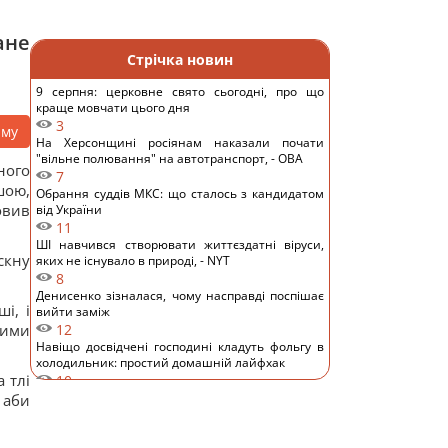
ане
Стрічка новин
9 серпня: церковне свято сьогодні, про що
краще мовчати цього дня
3
аму
На Херсонщині росіянам наказали почати
"вільне полювання" на автотранспорт, - ОВА
ного
7
шою,
Обрання суддів МКС: що сталось з кандидатом
овив
від України
11
ШІ навчився створювати життєздатні віруси,
скну
яких не існувало в природі, - NYT
8
Денисенко зізналася, чому насправді поспішає
і, і
вийти заміж
кими
12
Навіщо досвідчені господині кладуть фольгу в
холодильник: простий домашній лайфхак
 тлі
10
Хто має платити за сімейну відпустку: британців
 аби
здивували очікування покоління Z
12