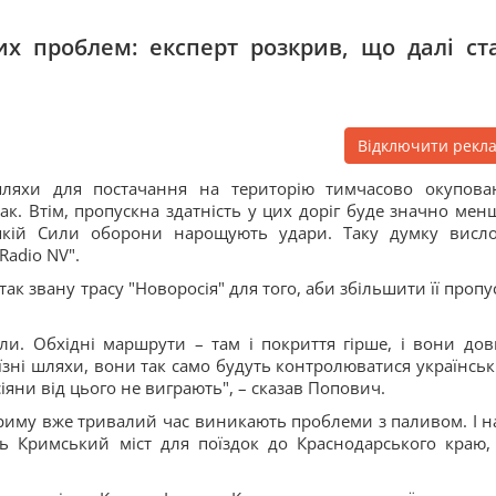
ких проблем: експерт розкрив, що далі ст
Відключити рекл
шляхи для постачання на територію тимчасово окупова
ак. Втім, пропускна здатність у цих доріг буде значно мен
о якій Сили оборони нарощують удари. Таку думку висл
Radio NV".
ак звану трасу "Новоросія" для того, аби збільшити її пропу
. Обхідні маршрути – там і покриття гірше, і вони довш
'їзні шляхи, вони так само будуть контролюватися українсь
іяни від цього не виграють", – сказав Попович.
в Криму вже тривалий час виникають проблеми з паливом. І на
ть Кримський міст для поїздок до Краснодарського краю,