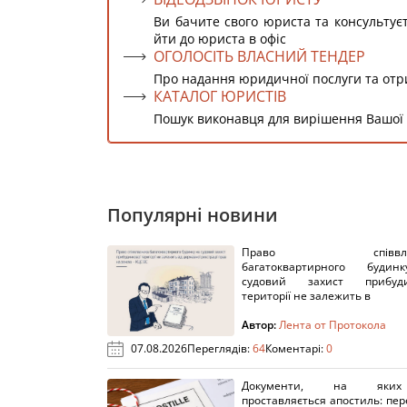
Ви бачите свого юриста та консультує
йти до юриста в офіс
ОГОЛОСІТЬ ВЛАСНИЙ ТЕНДЕР
Про надання юридичної послуги та от
КАТАЛОГ ЮРИСТІВ
Пошук виконавця для вирішення Вашої
Популярні новини
Право співвлас
багатоквартирного буди
судовий захист прибуди
території не залежить в
Автор:
Лента от Протокола
07.08.2026
Переглядів:
64
Коментарі:
0
Документи, на яки
проставляється апостиль: пере