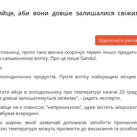
 яйця, аби вони довше залишалися свіжи
Відключити рекл
тільниці, проте така звичка скорочує термін їхньої придатно
 сальмонелою влітку. Про це пише Gandul.
ь
ехолодильних продуктів. Проте влітку найкращим місцем
ігати яйця в холодильнику при температурі нижче 20 граду
 довше залишатимуться свіжими", - радять експерти.
яйця не є повністю "непроникною", адже містить мікроскоп
ребуває всередині.
м шаром, який зазвичай допомагає запобігти проникн
сокі температури можуть призвести до висихання та ослабл