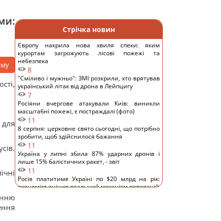
ми:
Стрічка новин
Європу накрила нова хвиля спеки: яким
курортам загрожують лісові пожежі та
небезпека
аму
8
"Сміливо і мужньо": ЗМІ розкрили, хто врятував
сті,
український літак від дрона в Лейпцигу
7
Росіяни вчергове атакували Київ: виникли
масштабні пожежі, є постраждалі (фото)
11
 для
8 серпня: церковне свято сьогодні, що потрібно
зробити, щоб здійснилося бажання
11
сів.
Україна у липні збила 87% ударних дронів і
лише 15% балістичних ракет, - звіт
11
ічні
Росія платитиме Україні по $20 млрд на рік:
економіст оцінив реальний механізм репарацій
11
енню
Чи справді родзинки такі корисні, як усі
ення
думають: відповідь дієтологів
14