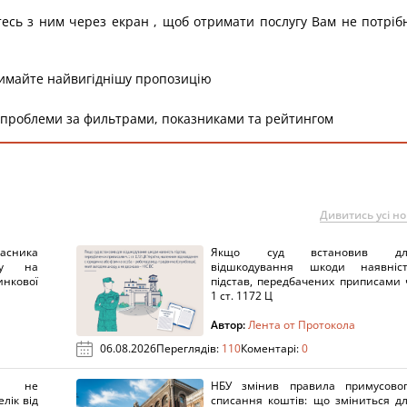
тесь з ним через екран , щоб отримати послугу Вам не потріб
римайте найвигіднішу пропозицію
 проблеми за фильтрами, показниками та рейтингом
Дивитись усі н
ника
Якщо суд встановив дл
нку на
відшкодування шкоди наявніс
нкової
підстав, передбачених приписами 
1 ст. 1172 Ц
Автор:
Лента от Протокола
06.08.2026
Переглядів:
110
Коментарі:
0
х не
НБУ змінив правила примусово
лік від
списання коштів: що зміниться д