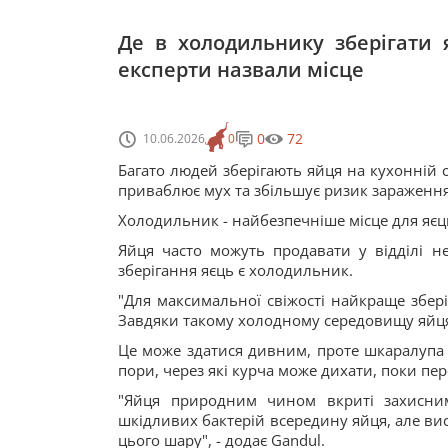
Де в холодильнику зберігати
експерти назвали місце
0
72
10.06.2026
0
Багато людей зберігають яйця на кухонній с
приваблює мух та збільшує ризик зараження
Холодильник - найбезпечніше місце для яєц
Яйця часто можуть продавати у відділі н
зберігання яєць є холодильник.
"Для максимальної свіжості найкраще збер
Завдяки такому холодному середовищу яйця
Це може здатися дивним, проте шкаралупа 
пори, через які курча може дихати, поки пе
"Яйця природним чином вкриті захисни
шкідливих бактерій всередину яйця, але ви
цього шару", - додає Gandul.