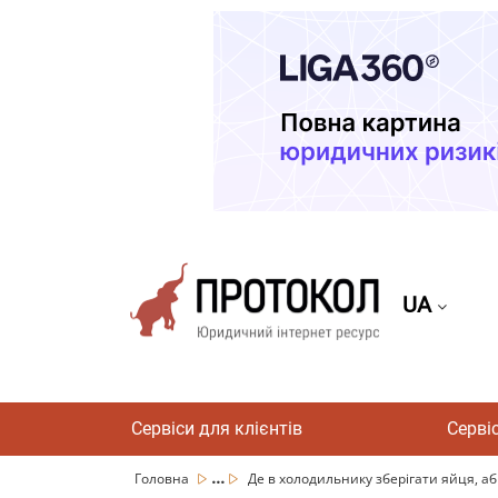
UA
Сервіси для клієнтів
Серві
...
Головна
Де в холодильнику зберігати яйця, аб