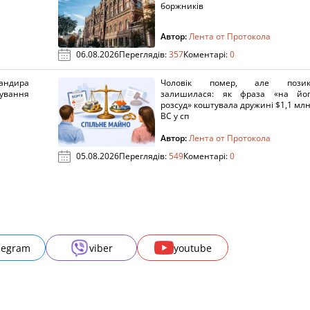
боржників
Автор:
Лента от Протокола
06.08.2026
Переглядів:
357
Коментарі:
0
ндира
Чоловік помер, але позик
рування
залишилася: як фраза «на йо
розсуд» коштувала дружині $1,1 млн
ВС у сп
Автор:
Лента от Протокола
05.08.2026
Переглядів:
549
Коментарі:
0
legram
viber
youtube