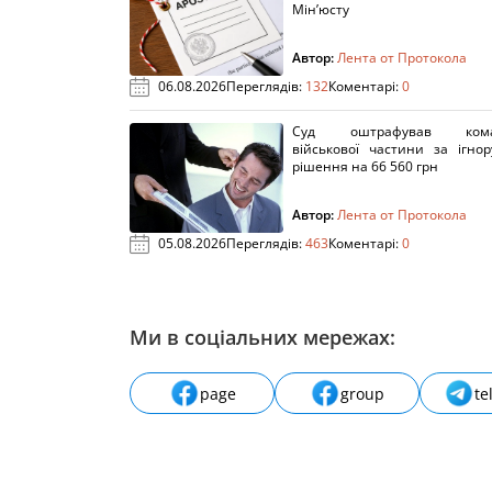
Мін’юсту
Автор:
Лента от Протокола
06.08.2026
Переглядів:
132
Коментарі:
0
Суд оштрафував кома
військової частини за ігно
рішення на 66 560 грн
Автор:
Лента от Протокола
05.08.2026
Переглядів:
463
Коментарі:
0
Ми в соціальних мережах:
page
group
te