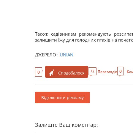
Також садівникам рекомендують розсипа
залишити їжу для голодних птахів на початку
ДЖЕРЕЛО :
UNIAN
0
72
0
Переглядів
Ком
Сподобалося
Відключити рекламу
Залиште Ваш коментар: