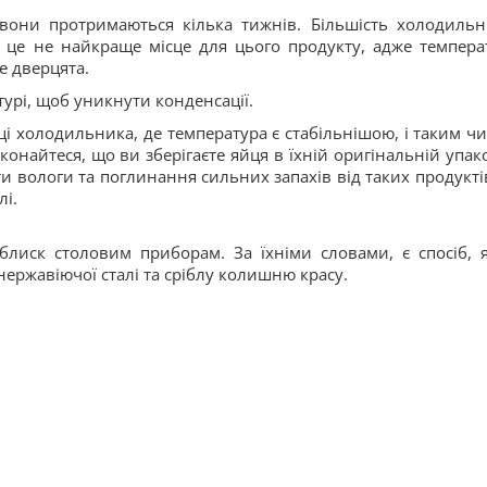
вони протримаються кілька тижнів. Більшість холодильн
 це не найкраще місце для цього продукту, адже темпера
е дверцята.
атурі, щоб уникнути конденсації.
ці холодильника, де температура є стабільнішою, і таким ч
найтеся, що ви зберігаєте яйця в їхній оригінальній упако
ти вологи та поглинання сильних запахів від таких продуктів
лі.
блиск столовим приборам. За їхніми словами, є спосіб, 
ержавіючої сталі та сріблу колишню красу.