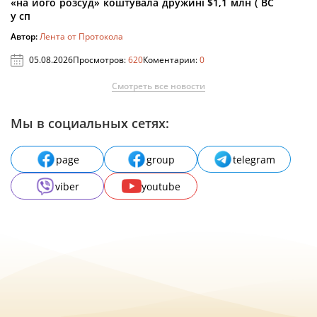
«на його розсуд» коштувала дружині $1,1 млн ( ВС
у сп
Автор:
Лента от Протокола
05.08.2026
Просмотров:
620
Коментарии:
0
Смотреть все новости
Мы в социальных сетях:
page
group
telegram
viber
youtube