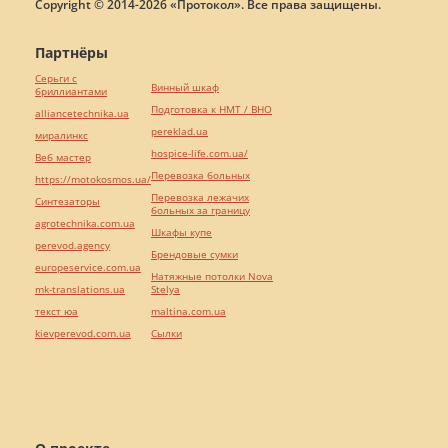
Copyright © 2014-2026 «Протокол». Все права защищены.
Партнёры
Серьги с
Винный шкаф
бриллиантами
Подготовка к НМТ / ВНО
alliancetechnika.ua
pereklad.ua
миралинкс
hospice-life.com.ua/
Веб мастер
Перевозка больных
https://motokosmos.ua/
Перевозка лежачих
Синтезаторы
больных за границу
agrotechnika.com.ua
Шкафы купе
perevod.agency
Брендовые сумки
europeservice.com.ua
Натяжные потолки Nova
mk-translations.ua
Stelya
текст юа
maltina.com.ua
kievperevod.com.ua
Cылки