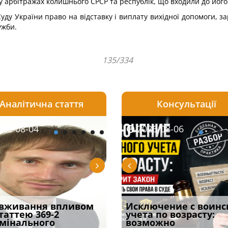
ому арбітражах колишнього СРСР та республік, що входили до його
Суду України право на відставку і виплату вихідної допомоги, за
ужби.
135/334
Аналітична стаття
Консультації
08-06
26-08-04
2026-08-05
2026-08-06
2026-08-04
2026-08-06
2026-07-30
уд встановив для
вживання впливом
Особливості захисту у
Документи, на яких не
Переоформлення
Исключение с воинс
Восьмий ААС фак
одування шкоди
статтею 369-2
кримінальному
проставляється
відстрочки за іншою
учета по возрасту:
підтвердив, що 
с
мінального
провадженні: я
апостиль: пер
підставою: нов
возможно
може скас