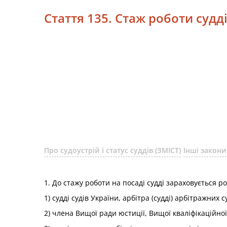
Стаття 135. Стаж роботи судд
Про судоустрій і статус суддів (ЗМІСТ)
Інші закони
1. До стажу роботи на посаді судді зараховується ро
1) судді судів України, арбітра (судді) арбітражни
2) члена Вищої ради юстиції, Вищої кваліфікаційної 