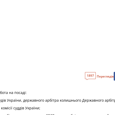
і
1897
Переглядів
бота на посаді:
х судів України, державного арбітра колишнього Державного арбі
комісії суддів України;