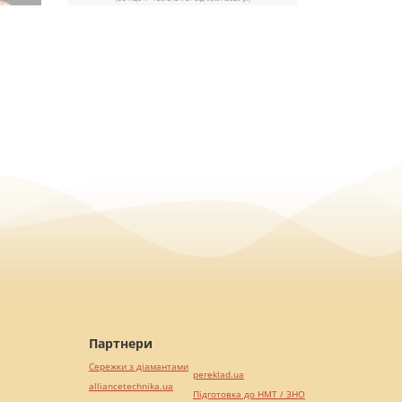
Партнери
Сережки з діамантами
pereklad.ua
alliancetechnika.ua
Підготовка до НМТ / ЗНО