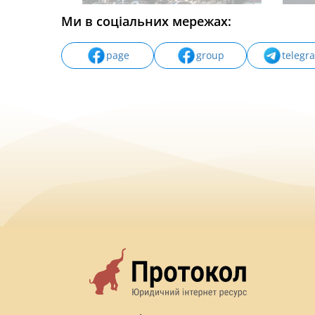
Ми в соціальних мережах:
page
group
telegr