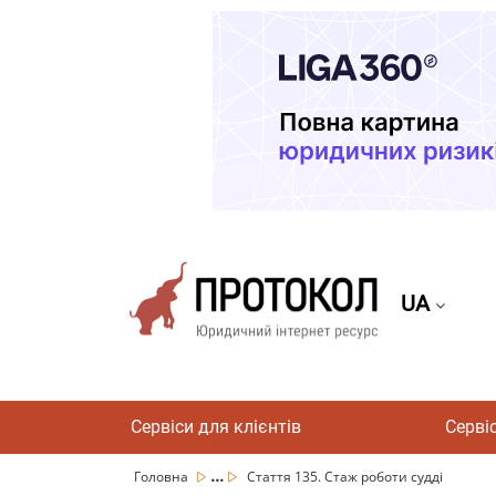
UA
Сервіси для клієнтів
Серві
...
Головна
Стаття 135. Стаж роботи судді