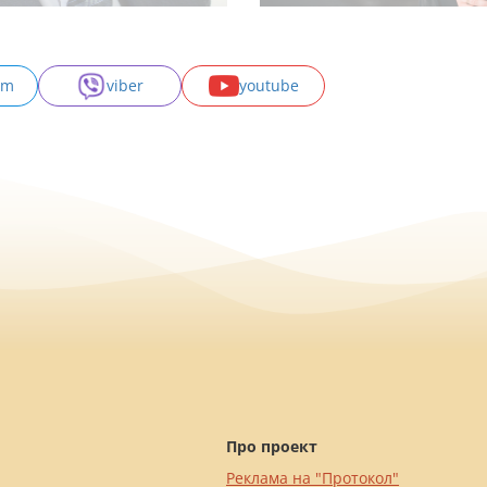
am
viber
youtube
Про проект
Реклама на "Протокол"