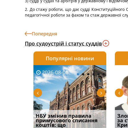
3) судді у судах та арбітрів у державному і відомч
2. До стажу роботи, що дає судді Конституційного 
педагогічної роботи за фахом та стаж державної сл
Попередня
Про судоустрій і статус суддів
Популярні новини
2026-08-06
2026-08-03
2026-
20
і
НБУ змінив правила
Водії можуть отримати
Якщо с
Зло
способом
примусового списання
компенсацію за
відшк
за 
вих
коштів: що
незаконні дії
наявні
Кри