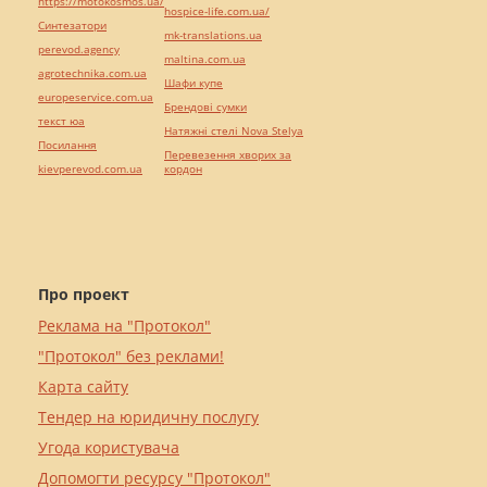
https://motokosmos.ua/
hospice-life.com.ua/
Синтезатори
mk-translations.ua
perevod.agency
maltina.com.ua
agrotechnika.com.ua
Шафи купе
europeservice.com.ua
Брендові сумки
текст юа
Натяжні стелі Nova Stelya
Посилання
Перевезення хворих за
kievperevod.com.ua
кордон
Про проект
Реклама на "Протокол"
"Протокол" без реклами!
Карта сайту
Тендер на юридичну послугу
Угода користувача
Допомогти ресурсу "Протокол"