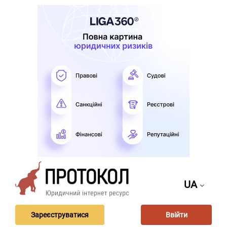
UA
Зареєструватися
Ввійти