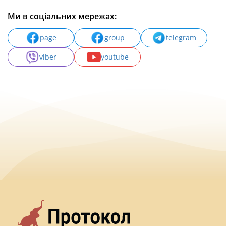
Ми в соціальних мережах:
page
group
telegram
viber
youtube