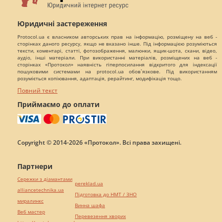
Юридичні застереження
Protocol.ua є власником авторських прав на інформацію, розміщену на веб -
сторінках даного ресурсу, якщо не вказано інше. Під інформацією розуміються
тексти, коментарі, статті, фотозображення, малюнки, ящик-шота, скани, відео,
аудіо, інші матеріали. При використанні матеріалів, розміщених на веб -
сторінках «Протокол» наявність гіперпосилання відкритого для індексації
пошуковими системами на protocol.ua обов`язкове. Під використанням
розуміється копіювання, адаптація, рерайтинг, модифікація тощо.
Повний текст
Приймаємо до оплати
Copyright © 2014-2026 «Протокол». Всі права захищені.
Партнери
Сережки з діамантами
pereklad.ua
alliancetechnika.ua
Підготовка до НМТ / ЗНО
миралинкс
Винна шафа
Веб мастер
Перевезення хворих