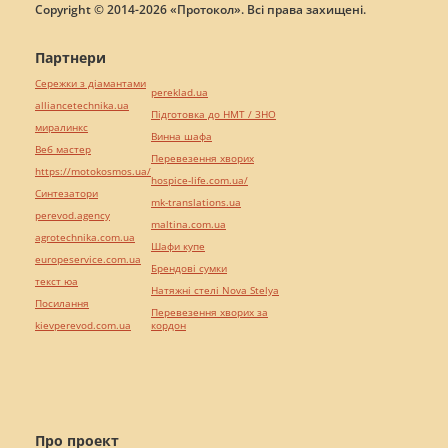
Copyright © 2014-2026 «Протокол». Всі права захищені.
Партнери
Сережки з діамантами
pereklad.ua
alliancetechnika.ua
Підготовка до НМТ / ЗНО
миралинкс
Винна шафа
Веб мастер
Перевезення хворих
https://motokosmos.ua/
hospice-life.com.ua/
Синтезатори
mk-translations.ua
perevod.agency
maltina.com.ua
agrotechnika.com.ua
Шафи купе
europeservice.com.ua
Брендові сумки
текст юа
Натяжні стелі Nova Stelya
Посилання
Перевезення хворих за
kievperevod.com.ua
кордон
Про проект