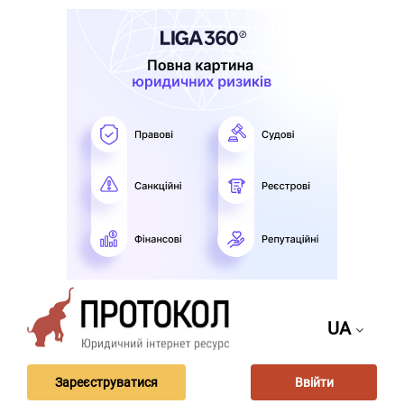
UA
Зареєструватися
Ввійти