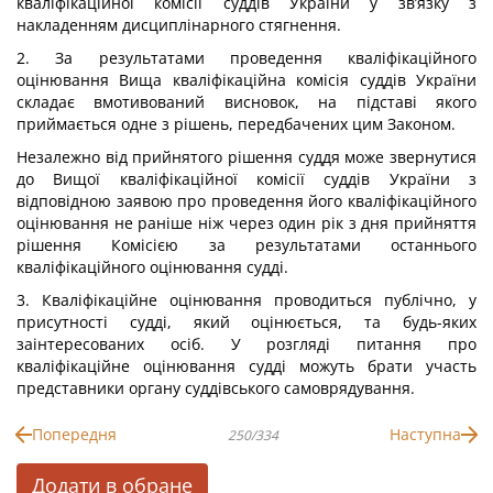
кваліфікаційної комісії суддів України у зв’язку з
накладенням дисциплінарного стягнення.
2. За результатами проведення кваліфікаційного
оцінювання Вища кваліфікаційна комісія суддів України
складає вмотивований висновок, на підставі якого
приймається одне з рішень, передбачених цим Законом.
Незалежно від прийнятого рішення суддя може звернутися
до Вищої кваліфікаційної комісії суддів України з
відповідною заявою про проведення його кваліфікаційного
оцінювання не раніше ніж через один рік з дня прийняття
рішення Комісією за результатами останнього
кваліфікаційного оцінювання судді.
3. Кваліфікаційне оцінювання проводиться публічно, у
присутності судді, який оцінюється, та будь-яких
заінтересованих осіб. У розгляді питання про
кваліфікаційне оцінювання судді можуть брати участь
представники органу суддівського самоврядування.
Попередня
Наступна
250/334
Додати в обране