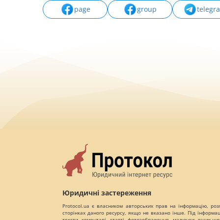
page
group
telegr
Юридичні застереження
Protocol.ua є власником авторських прав на інформацію, роз
сторінках даного ресурсу, якщо не вказано інше. Під інформа
тексти, коментарі, статті, фотозображення, малюнки, ящик-шот