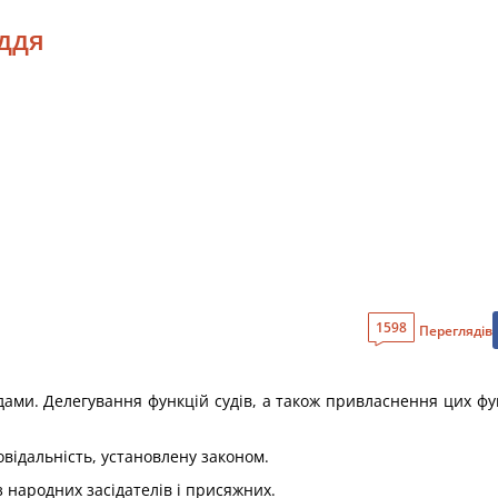
уддя
1598
Переглядів
удами. Делегування функцій судів, а також привласнення цих 
повідальність, установлену законом.
з народних засідателів і присяжних.