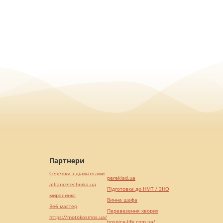
Партнери
Сережки з діамантами
pereklad.ua
alliancetechnika.ua
Підготовка до НМТ / ЗНО
миралинкс
Винна шафа
Веб мастер
Перевезення хворих
https://motokosmos.ua/
hospice-life.com.ua/