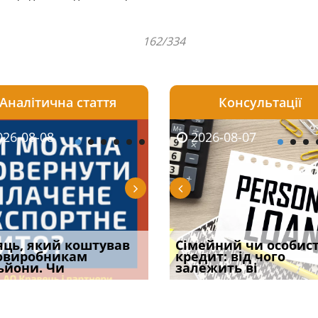
162/334
Аналітична стаття
Консультації
08-06
26-08-08
2026-08-05
2026-08-06
2026-08-07
2026-08-07
2026-07-30
уд встановив для
яць, який коштував
Чи потрібна ФОП
Документи, на яких не
Огляд практики ВС від
Сімейний чи особис
Восьмий ААС фак
одування шкоди
овиробникам
печатка у 2026 році:
проставляється
Ростислава Кравця, що
кредит: від чого
підтвердив, що 
с
ьйони. Чи
правила засто
апостиль: пер
опублі
залежить ві
може скас