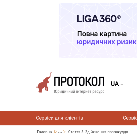
UA
Сервіси для клієнтів
Серві
...
Головна
Стаття 5. Здійснення правосуддя