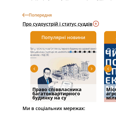
Попередня
Про судоустрій і статус суддів
Популярні новини
2026-08-07
2026-08-03
2026-
20
р, але
Право співвласника
ФУНДАМЕНТАЛЬНА
Якщо с
Міс
илася: як
багатоквартирного
ПРОБЛЕМА «СУДОВОЇ
відшк
агр
будинку на су
ПРАКТИКИ», АБО ПР
наявні
міл
Ми в соціальних мережах: