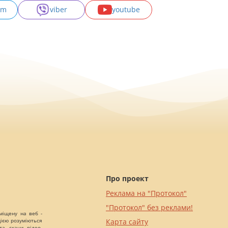
am
viber
youtube
Про проект
Реклама на "Протокол"
"Протокол" без реклами!
міщену на веб -
цією розуміються
Карта сайту
а, скани, відео,