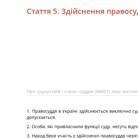
Стаття 5. Здійснення правос
Про судоустрій і статус суддів (ЗМІСТ)
Інші закони
1. Правосуддя в Україні здійснюється виключно с
допускається.
2. Особи, які привласнили функції суду, несуть від
3. Народ бере участь у здійсненні правосуддя чере