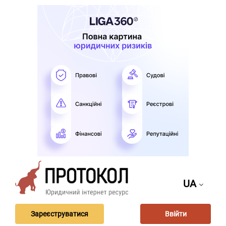
UA
Зареєструватися
Ввійти