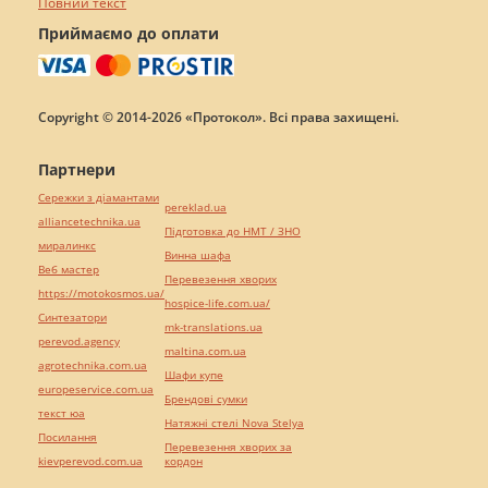
Повний текст
Приймаємо до оплати
Copyright © 2014-2026 «Протокол». Всі права захищені.
Партнери
Сережки з діамантами
pereklad.ua
alliancetechnika.ua
Підготовка до НМТ / ЗНО
миралинкс
Винна шафа
Веб мастер
Перевезення хворих
https://motokosmos.ua/
hospice-life.com.ua/
Синтезатори
mk-translations.ua
perevod.agency
maltina.com.ua
agrotechnika.com.ua
Шафи купе
europeservice.com.ua
Брендові сумки
текст юа
Натяжні стелі Nova Stelya
Посилання
Перевезення хворих за
kievperevod.com.ua
кордон