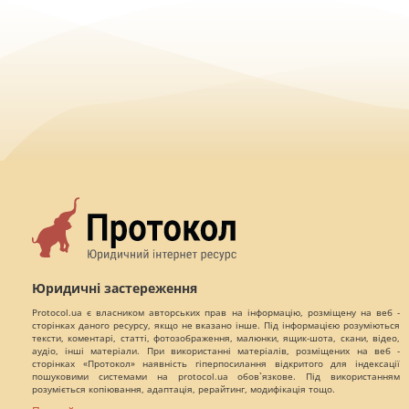
Юридичні застереження
Protocol.ua є власником авторських прав на інформацію, розміщену на веб -
сторінках даного ресурсу, якщо не вказано інше. Під інформацією розуміються
тексти, коментарі, статті, фотозображення, малюнки, ящик-шота, скани, відео,
аудіо, інші матеріали. При використанні матеріалів, розміщених на веб -
сторінках «Протокол» наявність гіперпосилання відкритого для індексації
пошуковими системами на protocol.ua обов`язкове. Під використанням
розуміється копіювання, адаптація, рерайтинг, модифікація тощо.