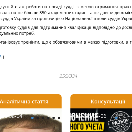
ідсутній стаж роботи на посаді судді, з метою отримання пра
ривалістю не більше 350 академічних годин та не довше двох мі
 суддів України за пропозицією Національної школи суддів Укра
отовку суддів для підтримання кваліфікації відповідно до досвіду
ідуальних потреб.
анізовує тренінги, що є обов’язковими в межах підготовки, а 
3
}
255/334
Аналітична стаття
Консультації
08-06
26-08-04
2026-08-05
2026-08-06
2026-08-04
2026-08-06
2026-07-30