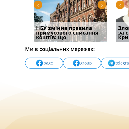
і
НБУ змінив правила
Водії можуть отримати
Якщо с
Зло
способом
примусового списання
компенсацію за
відшк
за 
вих
коштів: що
незаконні дії
наявні
Кри
Ми в соціальних мережах:
page
group
telegr