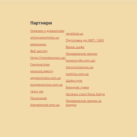
Партнери
Сережки з діамантами
pereklad.ua
alliancetechnika.ua
Підготовка до НМТ / ЗНО
миралинкс
Винна шафа
Веб мастер
Перевезення хворих
https://motokosmos.ua/
hospice-life.com.ua/
Синтезатори
mk-translations.ua
perevod.agency
maltina.com.ua
agrotechnika.com.ua
Шафи купе
europeservice.com.ua
Брендові сумки
текст юа
Натяжні стелі Nova Stelya
Посилання
Перевезення хворих за
kievperevod.com.ua
кордон