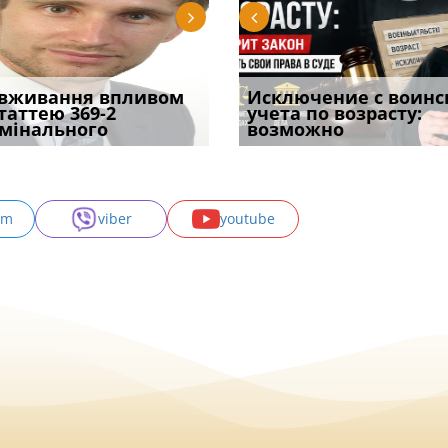
уд встановив для
вживання впливом
Особливості захисту у
Документи, на яких не
Переоформлення
Исключение с воинс
Восьмий ААС фак
одування шкоди
статтею 369-2
кримінальному
проставляється
відстрочки за іншою
учета по возрасту:
підтвердив, що 
с
мінального
провадженні: я
апостиль: пер
підставою: нов
возможно
може скас
am
viber
youtube