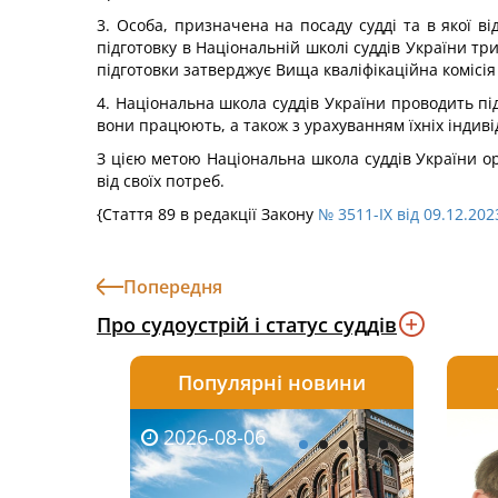
3. Особа, призначена на посаду судді та в якої в
підготовку в Національній школі суддів України т
підготовки затверджує Вища кваліфікаційна комісія
4. Національна школа суддів України проводить підг
вони працюють, а також з урахуванням їхніх індив
З цією метою Національна школа суддів України орг
від своїх потреб.
{Стаття 89 в редакції Закону
№ 3511-IX від 09.12.202
Попередня
Про судоустрій і статус суддів
Популярні новини
2026-08-06
2026-08-03
2026-
20