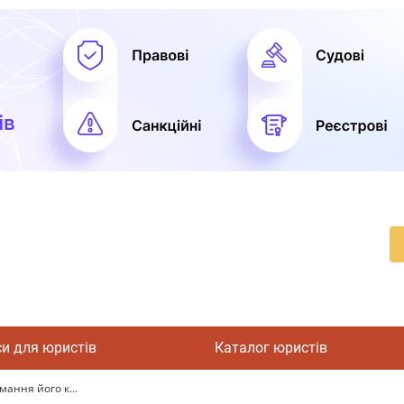
си для юристів
Каталог юристів
мання його к...