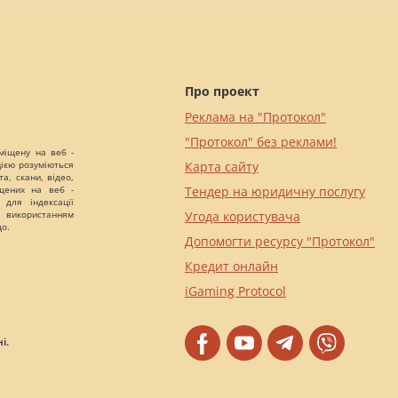
Про проект
Реклама на "Протокол"
"Протокол" без реклами!
міщену на веб -
цією розуміються
Карта сайту
а, скани, відео,
іщених на веб -
Тендер на юридичну послугу
 для індексації
 використанням
Угода користувача
що.
Допомогти ресурсу "Протокол"
Кредит онлайн
iGaming Protocol
і.