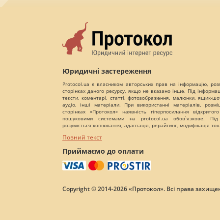
Юридичні застереження
Protocol.ua є власником авторських прав на інформацію, роз
сторінках даного ресурсу, якщо не вказано інше. Під інформа
тексти, коментарі, статті, фотозображення, малюнки, ящик-шот
аудіо, інші матеріали. При використанні матеріалів, розм
сторінках «Протокол» наявність гіперпосилання відкритого
пошуковими системами на protocol.ua обов`язкове. Під
розуміється копіювання, адаптація, рерайтинг, модифікація то
Повний текст
Приймаємо до оплати
Copyright © 2014-2026 «Протокол». Всі права захищен