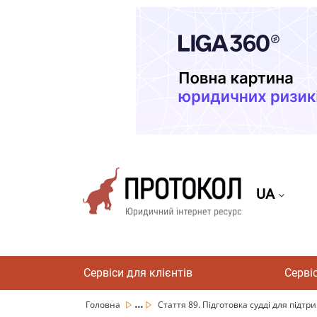
UA
Сервіси для клієнтів
Серві
...
Головна
Стаття 89. Підготовка судді для підтри