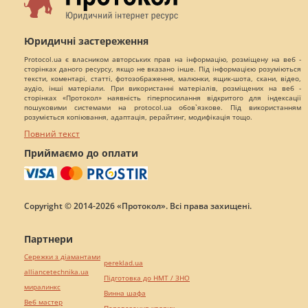
Юридичні застереження
Protocol.ua є власником авторських прав на інформацію, розміщену на веб -
сторінках даного ресурсу, якщо не вказано інше. Під інформацією розуміються
тексти, коментарі, статті, фотозображення, малюнки, ящик-шота, скани, відео,
аудіо, інші матеріали. При використанні матеріалів, розміщених на веб -
сторінках «Протокол» наявність гіперпосилання відкритого для індексації
пошуковими системами на protocol.ua обов`язкове. Під використанням
розуміється копіювання, адаптація, рерайтинг, модифікація тощо.
Повний текст
Приймаємо до оплати
Copyright © 2014-2026 «Протокол». Всі права захищені.
Партнери
Сережки з діамантами
pereklad.ua
alliancetechnika.ua
Підготовка до НМТ / ЗНО
миралинкс
Винна шафа
Веб мастер