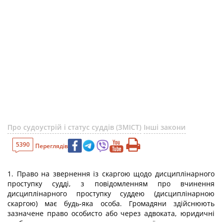
Про судоустрій і статус суддів (ЗМІСТ)
Інші закони
5390
Переглядів
1. Право на звернення із скаргою щодо дисциплінарного
проступку судді, з повідомленням про вчинення
дисциплінарного проступку суддею (дисциплінарною
скаргою) має будь-яка особа. Громадяни здійснюють
зазначене право особисто або через адвоката, юридичні