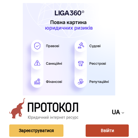
UA
Зареєструватися
Ввійти