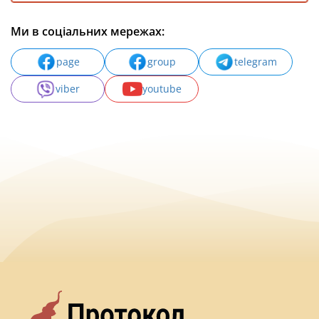
Ми в соціальних мережах:
page
group
telegram
viber
youtube