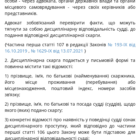
особи - через адвоката, органи державної влади та органи
місцевого самоврядування - через своїх керівників або
представників.
Адвокат зобов’язаний перевірити факти, що можуть
тягнути за собою дисциплінарну відповідальність судді, до
подання відповідної дисциплінарної скарги.
{Частина перша статті 107 в редакції Законів
№ 193-IX від
16.10.2019
,
№ 1629-IX від 13.07.2021
}
2. Дисциплінарна скарга подається у письмовій формі та
повинна містити такі відомості:
1) прізвище, ім’я, по батькові (найменування) скаржника,
його місце проживання (перебування) або
місцезнаходження, поштовий індекс, номери засобів
зв’язку;
2) прізвище, ім’я, по батькові та посада судді (суддів), щодо
якого (яких) подано скаргу;
3) конкретні відомості про наявність у поведінці судді ознак
дисциплінарного проступку, який відповідно до частини
першої статті 106 цього Закону може бути підставою для
дисциплінарної відповідальності судді;