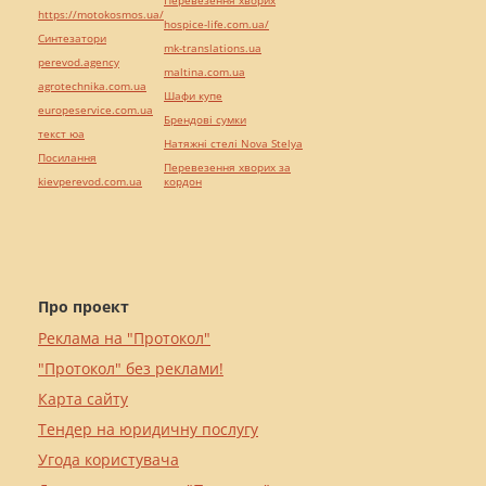
Перевезення хворих
https://motokosmos.ua/
hospice-life.com.ua/
Синтезатори
mk-translations.ua
perevod.agency
maltina.com.ua
agrotechnika.com.ua
Шафи купе
europeservice.com.ua
Брендові сумки
текст юа
Натяжні стелі Nova Stelya
Посилання
Перевезення хворих за
kievperevod.com.ua
кордон
Про проект
Реклама на "Протокол"
"Протокол" без реклами!
Карта сайту
Тендер на юридичну послугу
Угода користувача