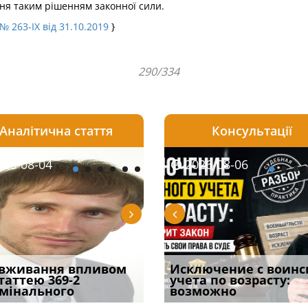
ня таким рішенням законної сили.
№ 263-IX від 31.10.2019
}
290/334
Аналітична стаття
Консультації
08-06
26-08-04
2026-08-05
2026-08-05
2026-08-04
2026-08-06
2026-07-30
уд встановив для
вживання впливом
Особливості захисту у
Чоловік помер, але
Переоформлення
Исключение с воинс
Восьмий ААС фак
одування шкоди
статтею 369-2
кримінальному
позика залишилася: як
відстрочки за іншою
учета по возрасту:
підтвердив, що 
с
мінального
провадженні: я
фраза «на
підставою: нов
возможно
може скас