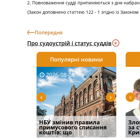
2. Повноваження судді припиняються з дня набран
{Закон доповнено статтею 122 - 1 згідно із Законом
Попередня
Про судоустрій і статус суддів
Популярні новини
2026-08-06
2026-08-03
2026-
20
к підстава
НБУ змінив правила
Водії можуть отримати
Якщо с
Зло
ня:
примусового списання
компенсацію за
відшк
за 
коштів: що
незаконні дії
наявні
Кри