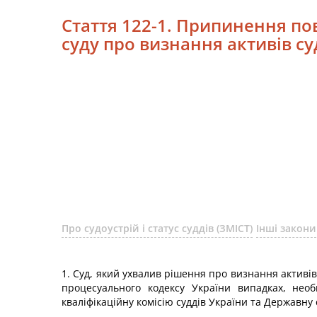
Стаття 122-1. Припинення по
суду про визнання активів су
Про судоустрій і статус суддів (ЗМІСТ)
Інші закони
1. Суд, який ухвалив рішення про визнання активі
процесуального кодексу України випадках, нео
кваліфікаційну комісію суддів України та Державну 