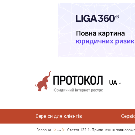
UA
Сервіси для клієнтів
Серві
...
Головна
Стаття 122-1. Припинення повноважень