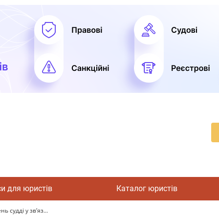
си для юристів
Каталог юристів
 судді у зв’яз...