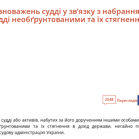
вноважень судді у зв’язку з набран
дді необґрунтованими та їх стягнен
2048
Переглядів
в судді або активів, набутих за його дорученням іншими особа
бґрунтованими та їх стягнення в дохід держави, негайно
судову адміністрацію України.