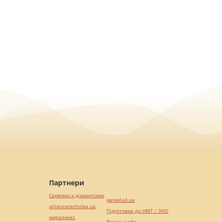
Партнери
Сережки з діамантами
pereklad.ua
alliancetechnika.ua
Підготовка до НМТ / ЗНО
миралинкс
Винна шафа