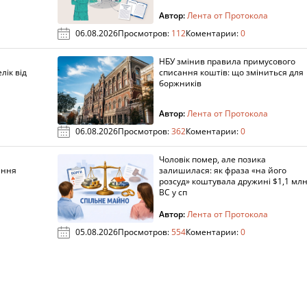
Автор:
Лента от Протокола
06.08.2026
Просмотров:
112
Коментарии:
0
НБУ змінив правила примусового
лік від
списання коштів: що зміниться для
боржників
Автор:
Лента от Протокола
06.08.2026
Просмотров:
362
Коментарии:
0
Чоловік помер, але позика
ання
залишилася: як фраза «на його
розсуд» коштувала дружині $1,1 млн
ВС у сп
Автор:
Лента от Протокола
05.08.2026
Просмотров:
554
Коментарии:
0