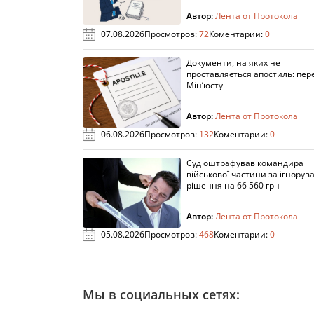
Автор:
Лента от Протокола
07.08.2026
Просмотров:
72
Коментарии:
0
Документи, на яких не
проставляється апостиль: пере
Мін’юсту
Автор:
Лента от Протокола
06.08.2026
Просмотров:
132
Коментарии:
0
Суд оштрафував командира
військової частини за ігнорув
рішення на 66 560 грн
Автор:
Лента от Протокола
05.08.2026
Просмотров:
468
Коментарии:
0
Мы в социальных сетях: