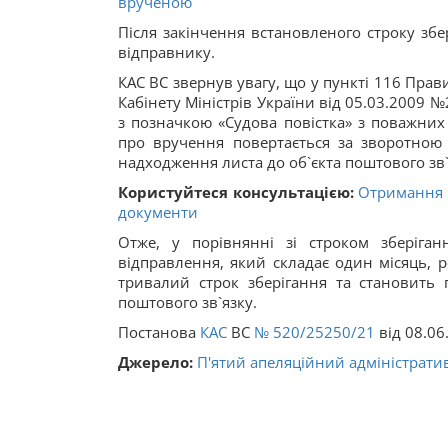
врученою
Після закінчення встановленого строку зб
відправнику.
КАС ВС звернув увагу, що у пункті 116 Пра
Кабінету Міністрів України від 05.03.2009 
з позначкою «Судова повістка» з поважни
про вручення повертається за зворотною 
надходження листа до об`єкта поштового зв
Користуйтеся консультацією:
Отримання с
документи
Отже, у порівнянні зі строком зберіга
відправлення, який складає один місяць, 
тривалий строк зберігання та становить 
поштового зв`язку.
Постанова
КАС
ВС
№ 520/25250/21
від 08.06
Джерело:
П'ятий апеляційний адміністрати