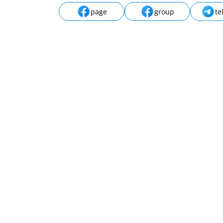
page
group
te