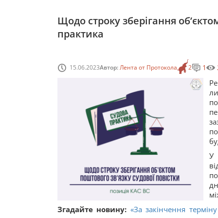
Щодо строку зберігання об’єктом
практика
1
15.06.2023
Автор:
Лента от Протокола
2
Ре
л
по
пе
за
по
бу
У
ві
по
дн
мі
Згадайте новину:
«За закінчення термін