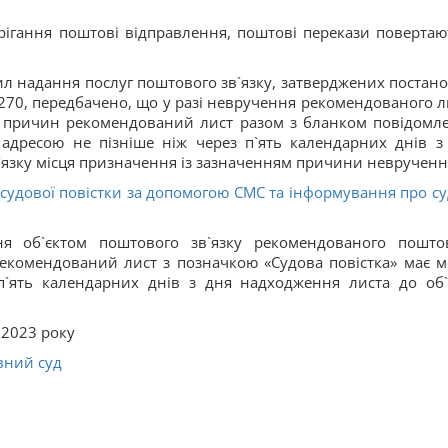
ерігання поштові відправлення, поштові перекази повертаю
вил надання послуг поштового зв`язку, затверджених постан
№270, передбачено, що у разі невручення рекомендованого л
х причин рекомендований лист разом з бланком повідомл
адресою не пізніше ніж через п`ять календарних днів з
`язку місця призначення із зазначенням причини неврученн
удової повістки за допомогою СМС та інформування про су
ння об`єктом поштового зв`язку рекомендованого пошто
рекомендований лист з позначкою «Судова повістка» має 
п`ять календарних днів з дня надходження листа до об`
.2023 року
вний суд