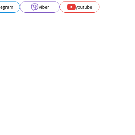
legram
viber
youtube