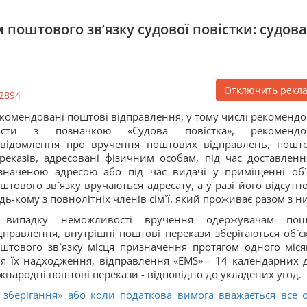
 поштового зв’язку судової повістки: судова
Отключить рекл
2894
комендовані поштові відправлення, у тому числі рекомендо
исти з позначкою «Судова повістка», рекомендо
відомлення про вручення поштових відправлень, пошт
реказів, адресовані фізичним особам, під час доставленн
значеною адресою або під час видачі у приміщенні об`
штового зв`язку вручаються адресату, а у разі його відсутнос
дь-кому з повнолітніх членів сім`ї, який проживає разом з н
 випадку неможливості вручення одержувачам пош
дправлення, внутрішні поштові перекази зберігаються об`є
штового зв`язку місця призначення протягом одного міся
я їх надходження, відправлення «EMS» - 14 календарних д
жнародні поштові перекази - відповідно до укладених угод.
у зберігання» або коли податкова вимога вважається все 