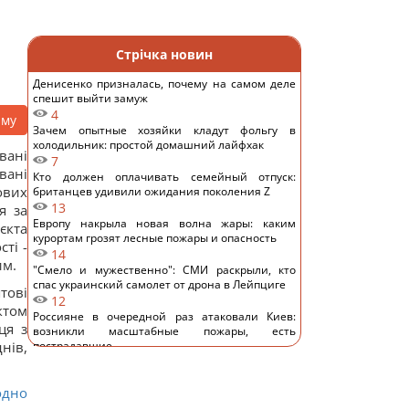
Стрічка новин
Денисенко призналась, почему на самом деле
спешит выйти замуж
4
аму
Зачем опытные хозяйки кладут фольгу в
холодильник: простой домашний лайфхак
вані
7
вані
Кто должен оплачивать семейный отпуск:
ових
британцев удивили ожидания поколения Z
13
я за
Европу накрыла новая волна жары: каким
єкта
курортам грозят лесные пожары и опасность
ті -
14
им.
"Смело и мужественно": СМИ раскрыли, кто
спас украинский самолет от дрона в Лейпциге
тові
12
ктом
Россияне в очередной раз атаковали Киев:
ця з
возникли масштабные пожары, есть
нів,
пострадавшие
14
8 августа: церковный праздник сегодня, что
одно
нужно сделать, чтобы исполнилось желание
29