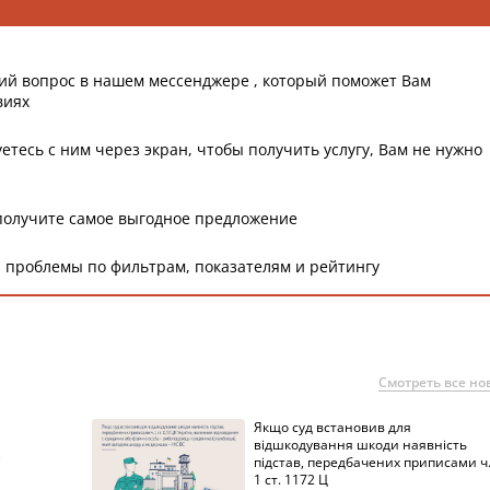
ий вопрос в нашем мессенджере , который поможет Вам
виях
етесь с ним через экран, чтобы получить услугу, Вам не нужно
получите самое выгодное предложение
 проблемы по фильтрам, показателям и рейтингу
Смотреть все но
Якщо суд встановив для
а
відшкодування шкоди наявність
підстав, передбачених приписами ч
1 ст. 1172 Ц