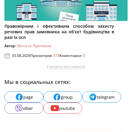
Правомірним і ефективним способом захисту
речових прав замовника на об’єкт будівництва в
разі їх осп
Автор:
Лента от Протокола
05.08.2026
Просмотров:
373
Коментарии:
0
Смотреть все новости
Мы в социальных сетях:
page
group
telegram
viber
youtube