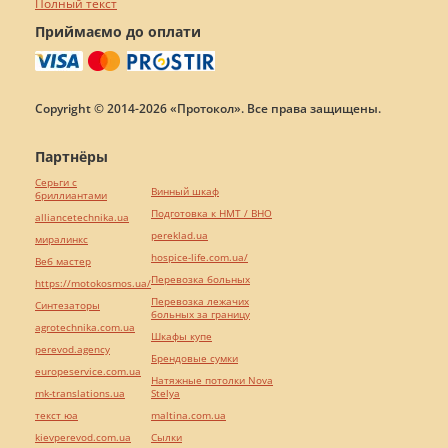
Полный текст
Приймаємо до оплати
Copyright © 2014-2026 «Протокол». Все права защищены.
Партнёры
Серьги с
Винный шкаф
бриллиантами
Подготовка к НМТ / ВНО
alliancetechnika.ua
pereklad.ua
миралинкс
hospice-life.com.ua/
Веб мастер
Перевозка больных
https://motokosmos.ua/
Перевозка лежачих
Синтезаторы
больных за границу
agrotechnika.com.ua
Шкафы купе
perevod.agency
Брендовые сумки
europeservice.com.ua
Натяжные потолки Nova
mk-translations.ua
Stelya
текст юа
maltina.com.ua
kievperevod.com.ua
Cылки