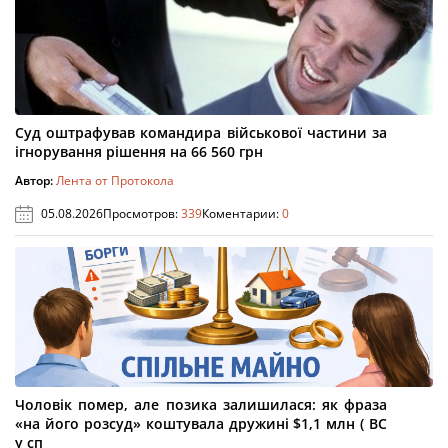
Суд оштрафував командира військової частини за
ігнорування рішення на 66 560 грн
Автор:
Лента от Протокола
05.08.2026
Просмотров:
339
Коментарии:
0
Чоловік помер, але позика залишилася: як фраза
«на його розсуд» коштувала дружині $1,1 млн ( ВС
у сп