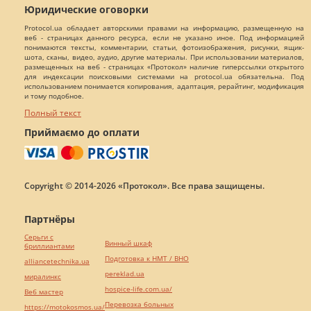
Юридические оговорки
Protocol.ua обладает авторскими правами на информацию, размещенную на
веб - страницах данного ресурса, если не указано иное. Под информацией
понимаются тексты, комментарии, статьи, фотоизображения, рисунки, ящик-
шота, сканы, видео, аудио, другие материалы. При использовании материалов,
размещенных на веб - страницах «Протокол» наличие гиперссылки открытого
для индексации поисковыми системами на protocol.ua обязательна. Под
использованием понимается копирования, адаптация, рерайтинг, модификация
и тому подобное.
Полный текст
Приймаємо до оплати
Copyright © 2014-2026 «Протокол». Все права защищены.
Партнёры
Серьги с
Винный шкаф
бриллиантами
Подготовка к НМТ / ВНО
alliancetechnika.ua
pereklad.ua
миралинкс
hospice-life.com.ua/
Веб мастер
Перевозка больных
https://motokosmos.ua/