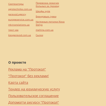
Перевозка лежачих
Синтезаторы
больных за границу
agrotechnika.com.ua
Шкафы купе
perevod.agency
Брендовые сумки
europeservice.com.ua
Натяжные потолки Nova
mk-translations.ua
Stelya
текст юа
maltina.com.ua
kievperevod.com.ua
Cылки
О проекте
Реклама на "Протокол"
"Протокол" без реклами!
Карта сайта
Тендер на юридическую услугу
Пользовательское соглашение
Допомогти ресурсу "Протокол"