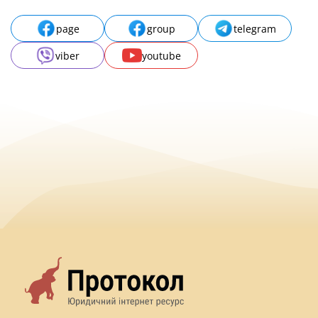
page
group
telegram
viber
youtube