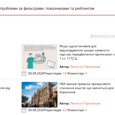
 проблеми за фильтрами, показниками та рейтингом
Дивитись усі н
Якщо суд встановив для
а
відшкодування шкоди наявність
підстав, передбачених приписами ч
1 ст. 1172 Ц
Автор:
Лента от Протокола
06.08.2026
Переглядів:
165
Коментарі:
0
НБУ змінив правила примусового
лік від
списання коштів: що зміниться для
боржників
Автор:
Лента от Протокола
06.08.2026
Переглядів:
423
Коментарі:
0