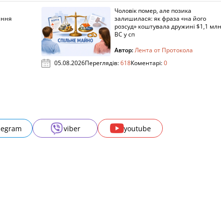
Чоловік помер, але позика
ання
залишилася: як фраза «на його
розсуд» коштувала дружині $1,1 млн
ВС у сп
Автор:
Лента от Протокола
05.08.2026
Переглядів:
618
Коментарі:
0
legram
viber
youtube