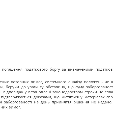
и погашення податкового боргу за визначеними податко
лених позовних вимог, системного аналізу положень чин
ви, беручи до уваги ту обставину, що суму заборгованост
н відповідач у встановлені законодавством строки не спла
 підтверджується доказами, що містяться у матеріалах спр
ої заборгованості на день прийняття рішення не надано,
вних вимог.