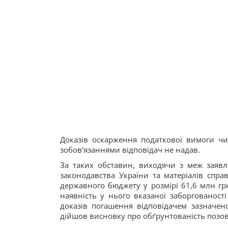
Доказів оскарження податкової вимоги ч
зобов'язаннями відповідач не надав.
За таких обставин, виходячи з меж заяв
законодавства України та матеріалів спра
державного бюджету у розмірі 61,6 млн гр
наявність у нього вказаної заборгованості
доказів погашення відповідачем зазначен
дійшов висновку про обґрунтованість позо