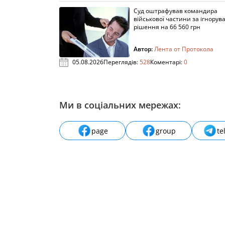
Суд оштрафував командира
військової частини за ігнорув
рішення на 66 560 грн
Автор:
Лента от Протокола
05.08.2026
Переглядів:
528
Коментарі:
0
Ми в соціальних мережах:
page
group
te