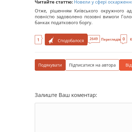
Читайте статтю:
Новели у сфері оскарженн
Отже, рішенням Київського окружного ад
повністю задоволено позовні вимоги Голов
банках податкового боргу.
0
2649
1
Переглядів
К
Сподобалося
Подякувати
Підписатися на автора
Ві
Залиште Ваш коментар: