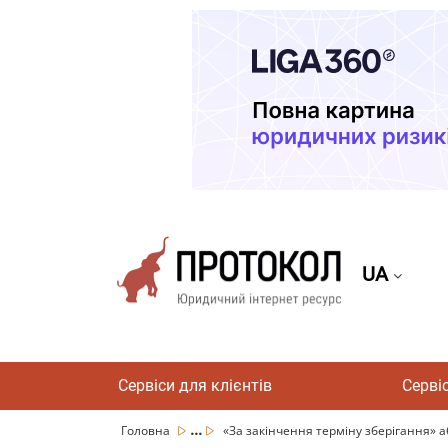
UA
Сервіси для клієнтів
Серві
...
Головна
«За закінчення терміну зберігання» аб