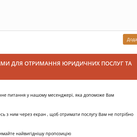
Дод
АМИ ДЛЯ ОТРИМАННЯ ЮРИДИЧНИХ ПОСЛУГ ТА
чне питання у нашому месенджері, яка допоможе Вам
есь з ним через екран , щоб отримати послугу Вам не потрібно
римайте найвигіднішу пропозицію