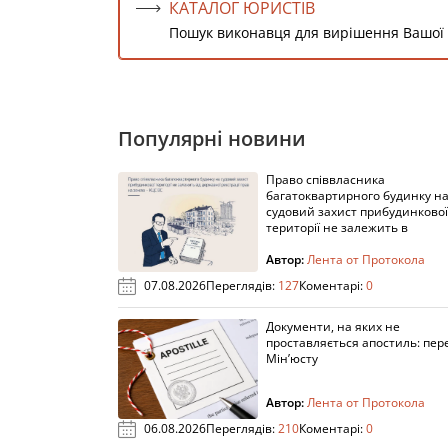
КАТАЛОГ ЮРИСТІВ
Пошук виконавця для вирішення Вашої
Популярні новини
Право співвласника
багатоквартирного будинку н
судовий захист прибудинкової
території не залежить в
Автор:
Лента от Протокола
07.08.2026
Переглядів:
127
Коментарі:
0
Документи, на яких не
проставляється апостиль: пере
Мін’юсту
Автор:
Лента от Протокола
06.08.2026
Переглядів:
210
Коментарі:
0