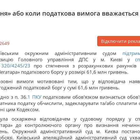
ння» або коли податкова вимога вважається
Відключити рекл
2649
иївським окружним адміністративним судом
підтри
озицію Головного управління ДПС у м. Києві у
сп
320/4245/23
про стягнення з розрахункових рахунків
егатара» податкового боргу у розмірі 61,6 млн гривень.
озовні вимоги мотивовані тим, що у відповідача ная
годжений податковий борг у сумі 61,6 млн гривень.
ідно з п. 36.
1
ПКУ
податковим обов'язком визнається обов'
атника податку обчислити, задекларувати та/або сплатити 
ені цим Кодексом.
ула оскаржена відповідачем у судовому порядку у сп
атара» до контролюючого органу про визнання нечин
ішень. Окружний адміністративний суд м. Києва постан
бсязі. Київський апеляційний адміністративний суд ухв