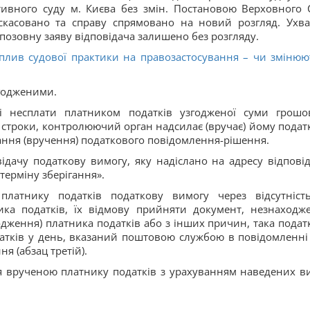
ивного суду м. Києва без змін. Постановою Верховного 
ї скасовано та справу спрямовано на новий розгляд. Ухв
позовну заяву відповідача залишено без розгляду.
Вплив судової практики на правозастосування – чи змінюю
згодженими.
 несплати платником податків узгодженої суми грошо
 строки, контролюючий орган надсилає (вручає) йому подат
ання (вручення) податкового повідомлення-рішення.
ачу податкову вимогу, яку надіслано на адресу відповід
терміну зберігання».
атнику податків податкову вимогу через відсутніст
ика податків, їх відмову прийняти документ, незнаходж
дження) платника податків або з інших причин, така подат
атків у день, вказаний поштовою службою в повідомленні
я (абзац третій).
я врученою платнику податків з урахуванням наведених в