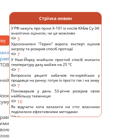
Стрічка новин
У РФ кажуть про пуски Х-101 із носіїв КАБів Су-34:
аналітики оцінили, чи це можливо
3
аму
Удосконалені "Герані" ворога: експерт оцінив
загрозу та розкрив спосіб протидії
мано
7
раві
У Нью-Йорку знайшли простий спосіб знизити
 ТОВ
температуру даху майже на 25 °C
7
Випросила рецепт кабачків по-корейськи у
вний
продавця на ринку: готую їх просто так і на зиму
7
Пономарьов у день 53-річчя розкрив свою
язок
найбільшу таємницю
суму
10
Як відучити кота залазити на стіл: власники
поділилися ефективними методами
раві
9
"Я не вивожу": переможниця "Холостяка"
ними
приголомшила зізнанням після весілля
овою
11
алою