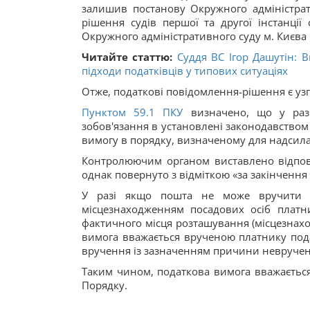
залишив постанову Окружного адміністрат
рішення судів першої та другої інстанці
Окружного адміністративного суду м. Києва 
Читайте статтю:
Суддя ВС Ігор Дашутін: 
підходи податківців у типових ситуаціях
Отже, податкові повідомлення-рішення є у
Пунктом 59.
1
ПКУ
визначено, що у разі
зобов'язання в установлені законодавством
вимогу в порядку, визначеному для надсил
Контролюючим органом виставлено відповід
однак повернуто з відміткою «за закінчення 
У разі якщо пошта не може вручити пл
місцезнаходженням посадових осіб платн
фактичного місця розташування (місцезнахо
вимога вважається врученою платнику под
вручення із зазначенням причини неврученн
Таким чином, податкова вимога вважаєтьс
Порядку.