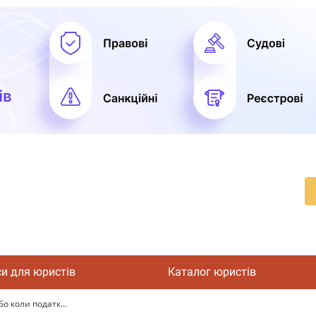
си для юристів
Каталог юристів
о коли податк...