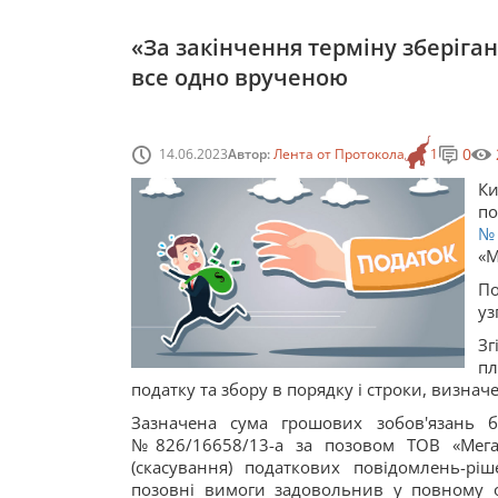
«За закінчення терміну зберіга
все одно врученою
0
14.06.2023
Автор:
Лента от Протокола
1
К
п
№
«М
П
уз
Зг
пл
податку та збору в порядку і строки, визнач
Зазначена сума грошових зобов'язань б
№826/16658/13-а за позовом ТОВ «Мег
(скасування) податкових повідомлень-р
позовні вимоги задовольнив у повному о