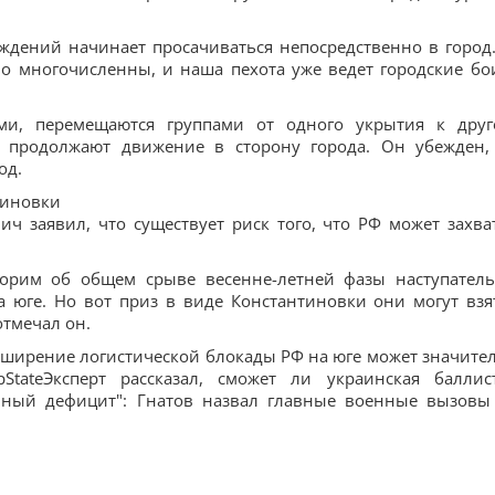
дений начинает просачиваться непосредственно в город.
но многочисленны, и наша пехота уже ведет городские бо
ми, перемещаются группами от одного укрытия к друг
 продолжают движение в сторону города. Он убежден,
од.
тиновки
ч заявил, что существует риск того, что РФ может захва
оворим об общем срыве весенне-летней фазы наступател
а юге. Но вот приз в виде Константиновки они могут взя
отмечал он.
асширение логистической блокады РФ на юге может значите
tateЭксперт рассказал, сможет ли украинская баллис
нный дефицит": Гнатов назвал главные военные вызовы