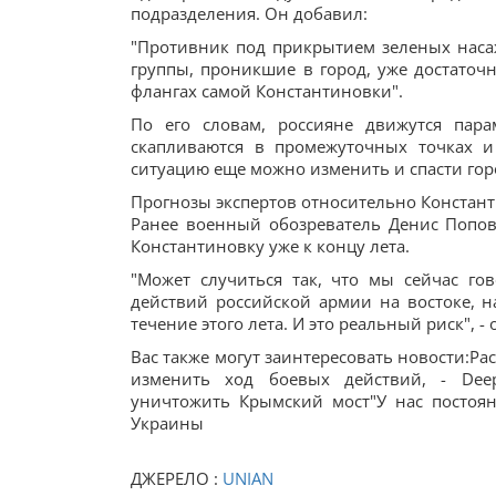
подразделения. Он добавил:
"Противник под прикрытием зеленых насаж
группы, проникшие в город, уже достаточ
флангах самой Константиновки".
По его словам, россияне движутся пара
скапливаются в промежуточных точках и
ситуацию еще можно изменить и спасти гор
Прогнозы экспертов относительно Констан
Ранее военный обозреватель Денис Попови
Константиновку уже к концу лета.
"Может случиться так, что мы сейчас г
действий российской армии на востоке, н
течение этого лета. И это реальный риск", - 
Вас также могут заинтересовать новости:Р
изменить ход боевых действий, - DeepS
уничтожить Крымский мост"У нас постоя
Украины
ДЖЕРЕЛО :
UNIAN