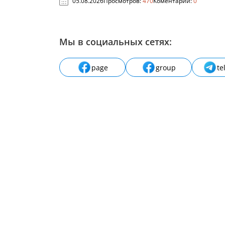
05.08.2026
Просмотров:
470
Коментарии:
0
Мы в социальных сетях:
page
group
te