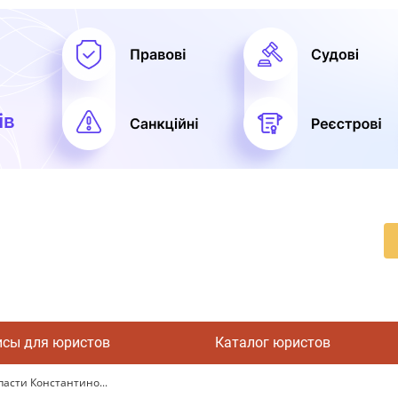
исы для юристов
Каталог юристов
асти Константино...