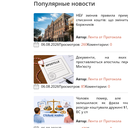
Популярные новости
НБУ змінив правила приму
списання коштів: що змінит
боржників
Автор:
Лента от Протокола
06.08.2026
Просмотров:
260
Коментарии:
0
Документи, на яки
проставляється апостиль: пере
Мін’юсту
Автор:
Лента от Протокола
06.08.2026
Просмотров:
85
Коментарии:
0
Чоловік помер, але п
залишилася: як фраза «н
розсуд» коштувала дружині $1,
ВС у сп
Автор:
Лента от Протокола