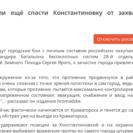
и ещё спасти Константиновку от захв
Отключить рекл
ут городские бои с личным составом российских оккупан
ндира батальона беспилотных систем 28-й отдел
Зимнего Похода Сергея Ярого, к зачистке города привле
окружении из-за того, что противник продвинулся в ра
 очень сложная с точки зрения логистики в сам город, ведь
ам, которые противник пытается максимально контролиров
 напряженном состоянии: эвакуация, снабжение и ввод н
, - рассказал он изданию hromadske.
ейчас фактически начинается от Краматорска и тянется до с
обстрел уже на выезде из Краматорска.
 удерживают позиции за Константиновкой и на окраин
 также выбивают вражеские группы из самого города штурм