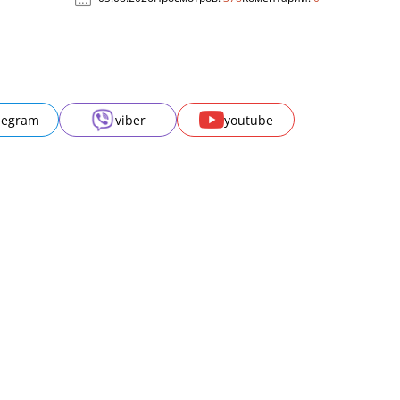
legram
viber
youtube