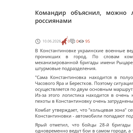
Командир объяснил, можно л
россиянами
0
95
10.06.2026
0
В Константиновке украинские военные вед
проникших в город. По словам кома
механизированной бригады имени Рыцарей 
штурмовые подразделения.
"Сама Константиновка находится в полу
Часового Яра и Берестков. Поэтому ситуация
осуществляется по двум основным маршрут
Из-за этого логистика находится в очень
пехоты в Константиновку очень затруднены"
Комбат утверждает, что "кольцевая зона" с
Константиновки - автомобили попадают под 
Ярый отметил, что бойцы 28-й бригады
одновременно ведут бои в самом городе, а