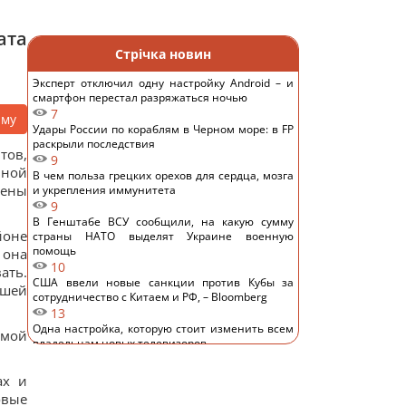
ата
Стрічка новин
Эксперт отключил одну настройку Android – и
смартфон перестал разряжаться ночью
7
аму
Удары России по кораблям в Черном море: в FP
раскрыли последствия
тов,
9
ьной
В чем польза грецких орехов для сердца, мозга
чены
и укрепления иммунитета
9
В Генштабе ВСУ сообщили, на какую сумму
йоне
страны НАТО выделят Украине военную
помощь
 она
10
ать.
США ввели новые санкции против Кубы за
ашей
сотрудничество с Китаем и РФ, – Bloomberg
13
Одна настройка, которую стоит изменить всем
амой
владельцам новых телевизоров
12
Ученые нашли отпечатки пальцев на керамике
ах и
возрастом 8000 лет: что их удивило
овые
13