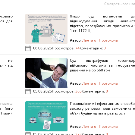
Смотреть все но
сового
Якщо суд встановив дл
ься для
відшкодування шкоди наявніс
підстав, передбачених приписами 
1 ст. 1172 Ц
Автор:
Лента от Протокола
06.08.2026
Просмотров:
74
Коментарии:
0
х не
Суд оштрафував командир
лік від
військової частини за ігноруван
рішення на 66 560 грн
Автор:
Лента от Протокола
05.08.2026
Просмотров:
365
Коментарии:
0
озика
Правомірним і ефективним способ
а його
захисту речових прав замовника 
1 млн (
об’єкт будівництва в разі їх осп
Автор:
Лента от Протокола
05.08.2026
Просмотров:
378
Коментарии:
0