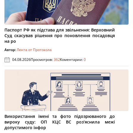
Паспорт РФ як підстава для звільнення: Верховний
Суд скасував рішення про поновлення посадовця
на ро
Автор:
Лента от Протокола
04.08.2026
Просмотров:
362
Коментарии:
0
Використання імені та фото підозрюваного до
вироку суду: ОП КЦС ВС роз’яснила межі
допустимого інфор