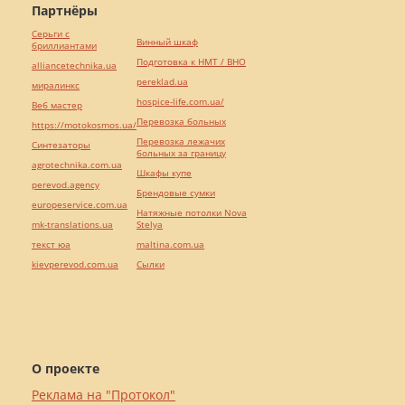
Партнёры
Серьги с
Винный шкаф
бриллиантами
Подготовка к НМТ / ВНО
alliancetechnika.ua
pereklad.ua
миралинкс
hospice-life.com.ua/
Веб мастер
Перевозка больных
https://motokosmos.ua/
Перевозка лежачих
Синтезаторы
больных за границу
agrotechnika.com.ua
Шкафы купе
perevod.agency
Брендовые сумки
europeservice.com.ua
Натяжные потолки Nova
mk-translations.ua
Stelya
текст юа
maltina.com.ua
kievperevod.com.ua
Cылки
О проекте
Реклама на "Протокол"