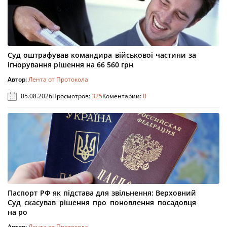
Суд оштрафував командира військової частини за
ігнорування рішення на 66 560 грн
Автор:
Лента от Протокола
05.08.2026
Просмотров:
325
Коментарии:
0
Паспорт РФ як підстава для звільнення: Верховний
Суд скасував рішення про поновлення посадовця
на ро
Автор:
Лента от Протокола