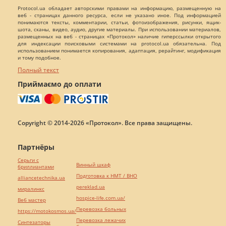
Protocol.ua обладает авторскими правами на информацию, размещенную на
веб - страницах данного ресурса, если не указано иное. Под информацией
понимаются тексты, комментарии, статьи, фотоизображения, рисунки, ящик-
шота, сканы, видео, аудио, другие материалы. При использовании материалов,
размещенных на веб - страницах «Протокол» наличие гиперссылки открытого
для индексации поисковыми системами на protocol.ua обязательна. Под
использованием понимается копирования, адаптация, рерайтинг, модификация
и тому подобное.
Полный текст
Приймаємо до оплати
Copyright © 2014-2026 «Протокол». Все права защищены.
Партнёры
Серьги с
Винный шкаф
бриллиантами
Подготовка к НМТ / ВНО
alliancetechnika.ua
pereklad.ua
миралинкс
hospice-life.com.ua/
Веб мастер
Перевозка больных
https://motokosmos.ua/
Перевозка лежачих
Синтезаторы