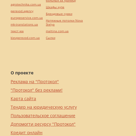
больных за границу
agrotechnika.com.ua
Шкафы купе
perevod.agency
Брендовые сумки
europeservice.com.ua
Натяжные потолки Nova
mk-translations.ua
Stelya
текст юа
maltina.com.ua
kievperevod.com.ua
Cылки
О проекте
Реклама на "Протокол"
"Протокол" без реклами!
Карта сайта
Тендер на юридическую услугу
Пользовательское соглашение
Допомогти ресурсу "Протокол"
Кредит онлайн