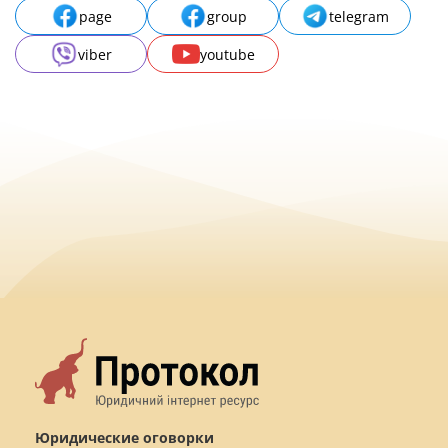
page
group
telegram
viber
youtube
Юридические оговорки